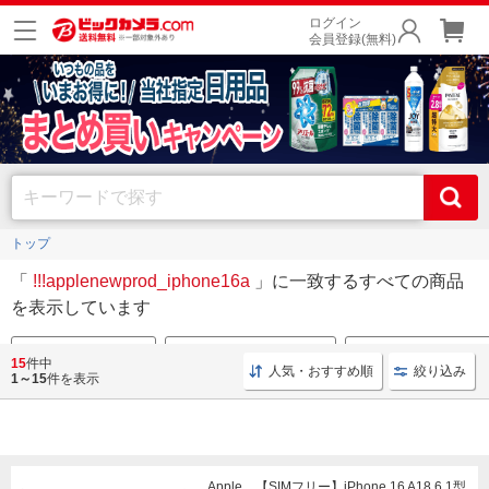
ログイン
会員登録(無料)
トップ
「
!!!applenewprod_iphone16a
」に一致するすべての商品
を表示しています
iPhone 16 Pro はこちら
iPhone 16 Pro Max はこちら
iPhoneキャリアモデル
15
件中
人気・おすすめ順
絞り込み
1～15
件を表示
Apple 【SIMフリー】iPhone 16 A18 6.1型