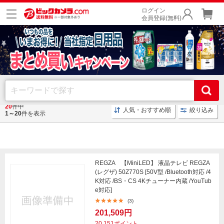
ログイン
会員登録(無料)
20
件中
人気・おすすめ順
絞り込み
トップ
1～20
件を表示
REGZA 【MiniLED】 液晶テレビ REGZA
(レグザ) 50Z770S [50V型 /Bluetooth対応 /4
K対応 /BS・CS 4Kチューナー内蔵 /YouTub
e対応]
(3)
201,509円
20,151ポイント