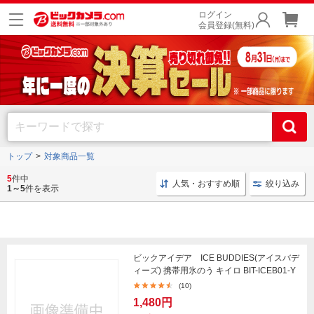
ログイン
会員登録(無料)
トップ
対象商品一覧
アイスバディーズ まとめ買いでお得！
5
件中
人気・おすすめ順
絞り込み
1～5
件を表示
対象商品一覧
ビックアイデア ICE BUDDIES(アイスバデ
ィーズ) 携帯用氷のう キイロ BIT-ICEB01-Y
(10)
1,480円