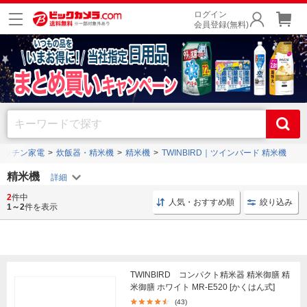
ログイン
会員登録(無料)
キッチン家電
炊飯器・精米機
精米機
TWINBIRD｜ツインバード 精米機
精米機
2
件中
精米機 かくはん式
精米機 胚芽
おいしい 精米機
人気・おすすめ順
絞り込み
1～2
件を表示
TWINBIRD コンパクト精米器 精米御膳 精
米御膳 ホワイト MR-E520 [かくはん式]
(43)