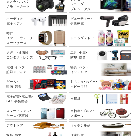
カメラ･レンズ･
レコーダー･
メモリーカード
プロジェクター
オーディオ･
ビューティー･
電子ピアノ
健康家電
時計･
スマートウォッチ･
ドラッグストア
スーツケース
メガネ･補聴器･
工具･金庫･
コンタクトレンズ
防犯･防災
電池･インク･
寝具･ベッド･
記録メディア
インテリア
ゲーム･
おもちゃ･ホビー･
映画･音楽
ベビー用品
電子辞書･電話機･
文房具
FAX･事務機器
スマートフォン･
自転車･ゴルフ･
ケース･充電器
スポーツ
アウトドア
キッチン用品
飲料･お酒･
住宅設備･