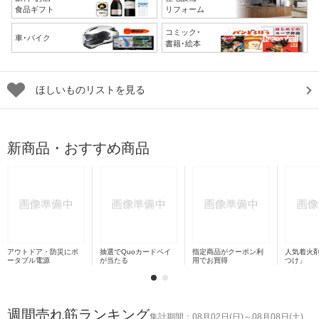
食品ギフト
リフォーム
コミック･
車･バイク
書籍･絵本
ほしいものリストを見る
新商品・おすすめ商品
アウトドア・防災にポ
抽選でQuoカードペイ
指定商品がクーポン利
人気着火
ータブル電源
が当たる
用でお買得
つけ」
週間売れ筋ランキング
集計期間：08月02日(日)～08月08日(土)