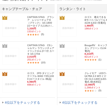
キャンプテーブル・チェア
ランタン・ライト
CAPTAIN STAG グラシ
ロゴス 着火できる
ア レジャーチェア大
Bサバイバルツール 8
（ブラック） UC-1800
4226 [LED /充電式]
[ロータイプ /1人向け /...
1,980円
1,330円
198ポイント
133ポイント
(5)
CAPTAIN STAG CSシ
BougeRV キャン
ャルマン ラウンジチェア
タン グリーン CL04 
ドリンクホルダー付 カー
電式]
キ UC-1704
8,210円
2,010円
821ポイント
201ポイント
(1)
(10)
ロゴス 2FD ダイニング
クレイモア LEDラ
テーブル 8060 7351100
ULTRA 3.0 Mサイズ
0 [ロースタイル /単品]
CK CLC-1400 [LED
6,980円
電式 /防水対応]
698ポイント
12,980円
1,298ポイント
(3)
4位以下をチェックする
4位以下をチェックする