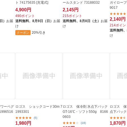
ト 74175635 [充電式]
ールスタンド 73188032
ガイロープ(φ
9017
4,900円
2,145円
490ポイント
215ポイント
2,140円
（日）
お届
送料無料、
8月9日（日）
お届
送料無料、
8月8日（土）
お届
214ポイン
け
け
送料無料、
20%引き
クーポン
け
パワーペグ
ロゴス ショックコード30m 7
ロゴス 保冷剤 氷点下パック
ロゴス 保
1996516
1993301
GT-16℃・ソフト550g 8166
点下パックXL
0603
(5)
1,980円
1,870円
(18)