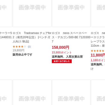
クーラー5
ロゴス Tradcanvas チェアfor
ロゴス neos スペースベー
ロゴス ne
1448031
2（発売20年記念） [ベンチ /2
ス・デカゴン500-BE 7120300
ースリクラ
人向け /単品]
7
レープラス(
110cm：座高
(1)
158,000円
19,800
円
15,800ポイント
販売休止中です
11,800
送料無料、
入荷次第出荷
1,180ポ
送料無料、
け