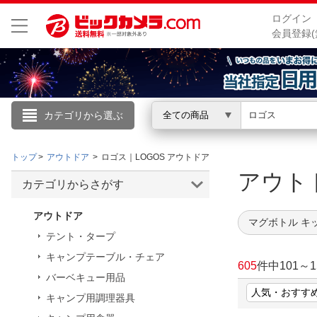
ログイン
会員登録(
カテゴリから選ぶ
全ての商品
こんにちは
トップ
アウトドア
ロゴス｜LOGOS アウトドア
ログイン
アウト
カテゴリからさがす
新規会員登録
アウトドア
マグボトル キ
テント・タープ
会員メニュー
キャンプテーブル・チェア
605
件中
101
～
1
バーベキュー用品
お買いもの履歴
キャンプ用調理器具
閲覧履歴