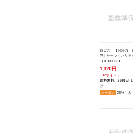
ロゴス 【保冷力・
P!】サーマルバリアボ
L) 81660681
1,320円
132ポイント
送料無料、
8月8日
け
20%引き
クーポン