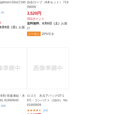
6mm×20m)7190
自在ロープ（8本セット） 719
09009
(1)
3,520円
352ポイント
ト
送料無料、
8月8日（土）
お届
8月9日（日）
お届
け
20%引き
クーポン
冷剤 倍速凍結・氷
ロゴス 氷点下パックGT-1
 81660640
6℃・コンパクト（2pcs） No.
81660609
(28)
(12)