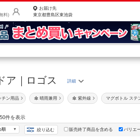
お届け先
無料)
東京都豊島区東池袋
商品をさがす
ランキングからさがす
ネ
ドア｜ロゴス
カテゴリ一覧からさがす
ポ
店
ッチン用品
傘 晴雨兼用
傘 紫外線
マグボトル ステ
お
お客様サポート
50
件を表示
販売終了商品を含める
バリエ
絞り込む
ご利用ガイド