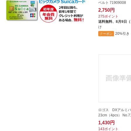
ベルト 71909008
パープル
2,750円
クリア
275ポイント
送料無料、
8月9日
その他
け
20%引き
クーポン
ロゴス DXアルミ
23cm（4pcs） No.7
1,430円
143ポイント