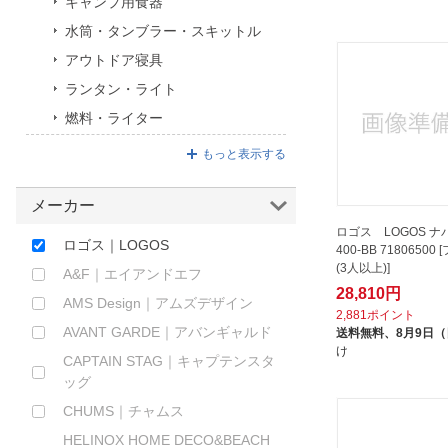
キャンプ用食器
ほしいもの
水筒・タンブラー・スキットル
アウトドア寝具
お知らせ
ランタン・ライト
燃料・ライター
もっと表示する
メーカー
ロゴス LOGOS ナバ
ロゴス｜LOGOS
400-BB 7180650
(3人以上)]
A&F｜エイアンドエフ
28,810円
AMS Design｜アムズデザイン
2,881ポイント
AVANT GARDE｜アバンギャルド
送料無料、
8月9日
け
CAPTAIN STAG｜キャプテンスタ
ッグ
CHUMS｜チャムス
HELINOX HOME DECO&BEACH