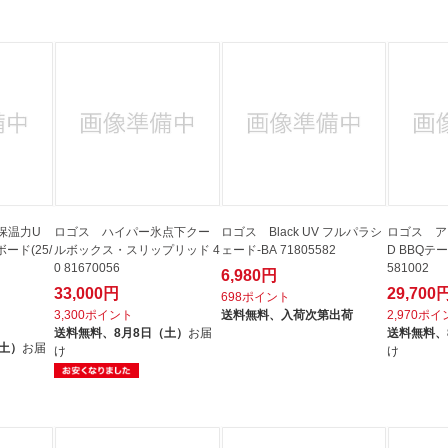
保温力U
ロゴス ハイパー氷点下クー
ロゴス Black UV フルパラシ
ロゴス ア
ード(25/
ルボックス・スリップリッド 4
ェード-BA 71805582
D BBQテー
0 81670056
581002
6,980円
33,000円
29,700
698ポイント
3,300ポイント
送料無料、
入荷次第出荷
2,970ポ
送料無料、
8月8日（土）
お届
送料無料、
（土）
お届
け
け