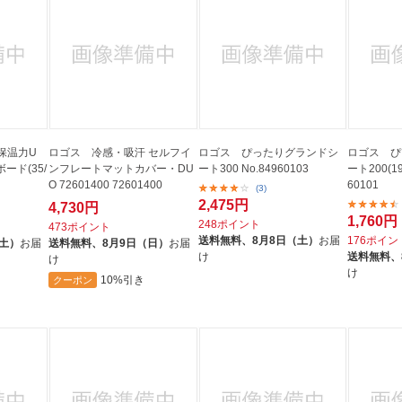
保温力U
ロゴス 冷感・吸汗 セルフイ
ロゴス ぴったりグランドシ
ロゴス ぴ
ード(35/
ンフレートマットカバー・DU
ート300 No.84960103
ート200(19
O 72601400 72601400
60101
(3)
2,475円
4,730円
1,760円
248ポイント
473ポイント
送料無料、
8月8日（土）
お届
176ポイン
（土）
お届
送料無料、
8月9日（日）
お届
け
送料無料、
け
け
10%引き
クーポン