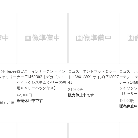
法
よくある質問・お問合せ
I
ご利用規約
E
ホ Tepee
ロゴス インナーテント イン
ロゴス テントマット＆シー
ロゴス ハ
0 [ファミリー
ナー 71459302【デカゴン・
ト・WXL(WXLサイズ) 718097
ーテント デカゴン ハーフイン
クイックシステム シリーズ/専
41
ナー 714
用キャリーバッグ付き】
クイックシ
24,200
円
用キャリー
42,900
円
販売休止中です
用】
販売休止中です
42,900
円
（日）
お届
販売休止中