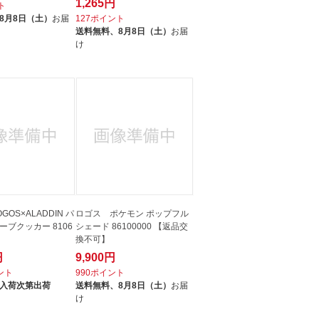
1,265円
ト
8月8日（土）
お届
127ポイント
送料無料、
8月8日（土）
お届
け
OS×ALADDIN パ
ロゴス ポケモン ポップフル
ーブクッカー 8106
シェード 86100000 【返品交
換不可】
円
9,900円
イント
990ポイント
入荷次第出荷
送料無料、
8月8日（土）
お届
け