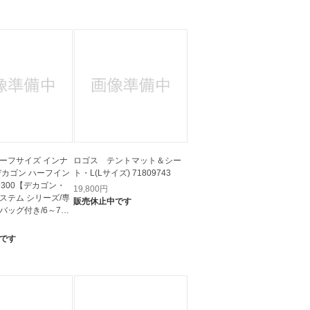
人窓口
R情報
nglish / 中文
ーフサイズ インナ
ロゴス テントマット＆シー
ト・L(Lサイズ) 71809743
59300【デカゴン・
19,800
円
ステム シリーズ/専
販売休止中です
バッグ付き/6～7人
です