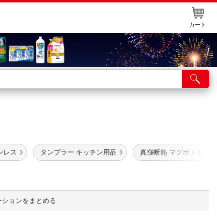
カート
店舗サービス
ット取り置き
イントカードWEB登録
舗情報・店舗一覧
ンレス
タンブラー キッチン用品
真空断熱 マグボトル
取り寄せ品入荷状況照会
ーションをまとめる