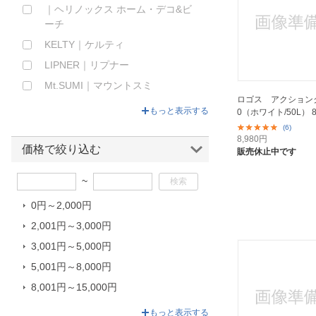
｜ヘリノックス ホーム・デコ&ビ
ーチ
KELTY｜ケルティ
LIPNER｜リプナー
Mt.SUMI｜マウントスミ
ロゴス アクション
NANGA｜ナンガ
もっと表示する
0（ホワイト/50L） 8
Oregonian Camper｜オレゴニア
(6)
8,980
円
ンキャンパー
価格で絞り込む
販売休止中です
Skater｜スケーター
~
S’more｜スモア
TokyoCamp｜トウキョウキャンプ
0円～2,000円
オーエスケー｜OSK
2,001円～3,000円
カメヤマ｜Kameyama
3,001円～5,000円
ジャッカル｜JACKALL
5,001円～8,000円
スター商事｜STAR CORP
8,001円～15,000円
スノーピーク｜snow peak
15,001円～158,000円
もっと表示する