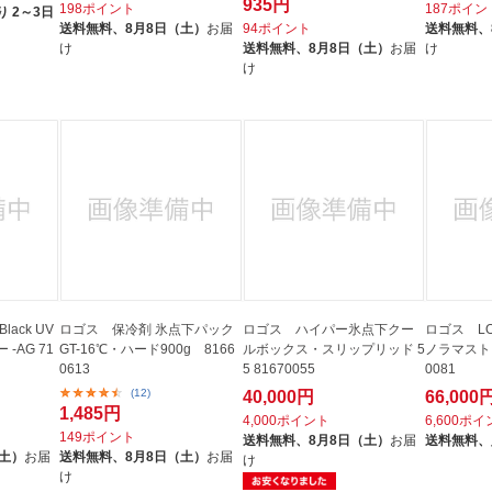
935円
198ポイント
187ポイン
 2～3日
送料無料、
8月8日（土）
お届
94ポイント
送料無料、
け
送料無料、
8月8日（土）
お届
け
け
ack UV
ロゴス 保冷剤 氷点下パック
ロゴス ハイパー氷点下クー
ロゴス LOG
-AG 71
GT-16℃・ハード900g 8166
ルボックス・スリップリッド 5
ノラマスト
0613
5 81670055
0081
(12)
40,000円
66,000
1,485円
4,000ポイント
6,600ポ
149ポイント
送料無料、
8月8日（土）
お届
送料無料、
（土）
お届
送料無料、
8月8日（土）
お届
け
け