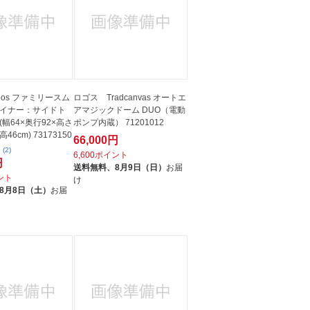
os ファミリースム
ロゴス Tradcanvas オートエ
イナー：サイドト
アマジックドーム DUO（電動
幅64×奥行92×高さ
ポンプ内蔵） 71201012
46cm) 73173150
66,000円
(2)
6,600ポイント
円
送料無料、
8月9日（日）
お届
イント
け
8月8日（土）
お届