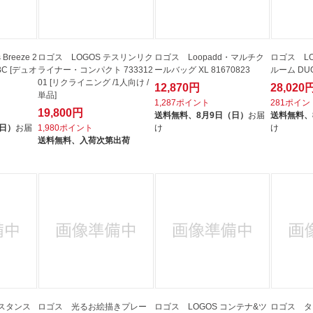
Breeze 2
ロゴス LOGOS テスリンリク
ロゴス Loopadd・マルチク
ロゴス LOG
C [デュオ
ライナー・コンパクト 733312
ールバッグ XL 81670823
ルーム DUO
01 [リクライニング /1人向け /
12,870円
28,020
単品]
1,287ポイント
281ポイン
19,800円
送料無料、
8月9日（日）
お届
送料無料、
（日）
お届
1,980ポイント
け
け
送料無料、
入荷次第出荷
スタンス
ロゴス 光るお絵描きプレー
ロゴス LOGOS コンテナ&ツ
ロゴス タ