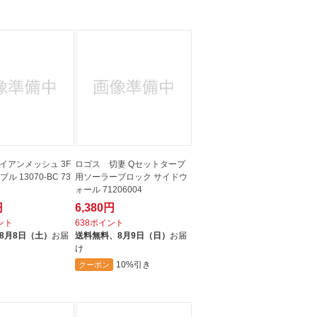
イアンメッシュ 3F
ロゴス 切妻 Qセットタープ
ブル 13070-BC 73
用ソーラーブロック サイドウ
ォール 71206004
円
6,380円
イント
638ポイント
8月8日（土）
お届
送料無料、
8月9日（日）
お届
け
10%引き
クーポン