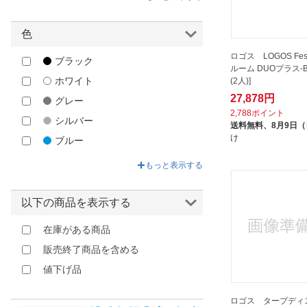
センゴクアラジン｜Sengoku
Aladdin
色
ダンロップ｜DUNLOP
ロゴス LOGOS Fes 
ブラック
パール金属｜PEARL METAL
ルーム DUOプラス-B
ホワイト
(2人)]
中谷｜NAKATANI
27,878円
グレー
小川｜Ogawa
2,788ポイント
シルバー
栄製機｜SAKAE SEIKI
送料無料、
8月9日
け
ブルー
グリーン
もっと表示する
ベージュ
イエロー
以下の商品を表示する
ゴールド
在庫がある商品
オレンジ
販売終了商品を含める
ブラウン
値下げ品
レッド
ピンク
ロゴス タープディ