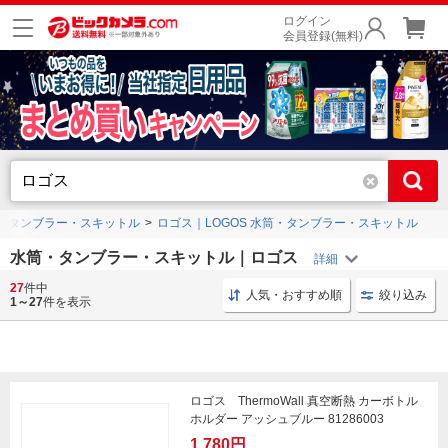
ログイン
会員登録(無料)
・タンブラー・スキットル
ロゴス｜LOGOS 水筒・タンブラー・スキットル
水筒・タンブラー・スキットル｜ロゴス
27
件中
マグボトル キッチン用品
ボトル ステンレス
タンブ
人気・おすすめ順
絞り込み
1～27
件を表示
ロゴス ThermoWall 真空断熱 カーボトル
ホルダー アッシュブルー 81286003
1,780円