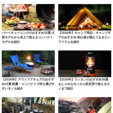
バーベキューコンロのおすすめ16選 大
【2026年】キャンプ用品・キャンプギ
型モデルから卓上で使えるコンパクト
アのおすすめ 初心者が揃えておきたい
モデルを紹介
アイテムを紹介
【2026年】アウトドアチェアのおすす
【2026年】ランタンのおすすめ30選
め15選 軽量・コンパクトで持ち運びや
おしゃれなモノから防災用で使えるモ
すいモノも紹介
ノまで紹介