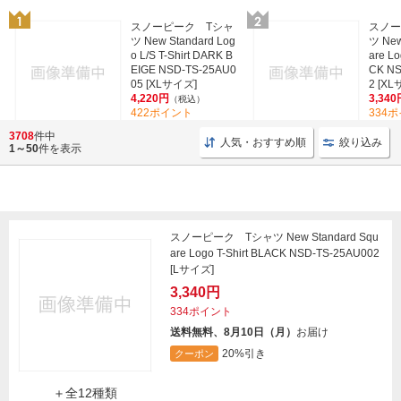
スノーピーク Tシャ
スノー
ツ New Standard Log
ツ New
o L/S T-Shirt DARK B
are Lo
EIGE NSD-TS-25AU0
CK NS
05 [XLサイズ]
2 [X
4,220円
3,340
（税込）
422ポイント
334
3708
件中
人気・おすすめ順
絞り込み
1～50
件を表示
スノーピーク Tシャツ New Standard Squ
are Logo T-Shirt BLACK NSD-TS-25AU002
[Lサイズ]
3,340円
334ポイント
送料無料、8月10日（月）
お届け
20%引き
クーポン
＋全12種類