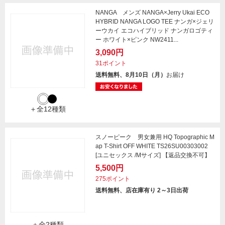
NANGA メンズ NANGA×Jerry Ukai ECO
HYBRID NANGA LOGO TEE ナンガ×ジェリ
ーウカイ エコハイブリッド ナンガロゴティ
ー ホワイト×ピンク NW2411...
3,090円
31ポイント
送料無料、8月10日（月）
お届け
＋全12種類
スノーピーク 男女兼用 HQ Topographic M
ap T-Shirt OFF WHITE TS26SU00303002
[ユニセックス /Mサイズ] 【返品交換不可】
5,500円
275ポイント
送料無料、店在庫有り 2～3日出荷
＋全2種類