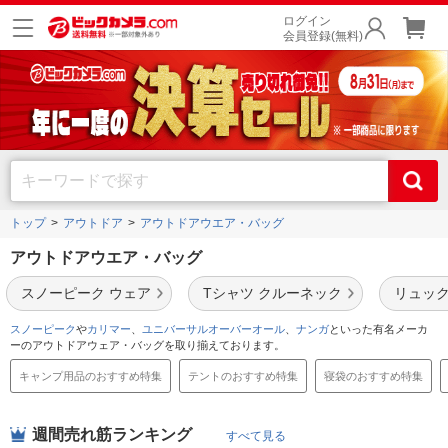
ログイン
会員登録(無料)
トップ
アウトドア
アウトドアウエア・バッグ
アウトドアウエア・バッグ
スノーピーク ウェア
Tシャツ クルーネック
リュック K
スノーピーク
や
カリマー
、
ユニバーサルオーバーオール
、
ナンガ
といった有名メーカ
ーのアウトドアウェア・バッグを取り揃えております。
キャンプ用品のおすすめ特集
テントのおすすめ特集
寝袋のおすすめ特集
週間売れ筋ランキング
すべて見る