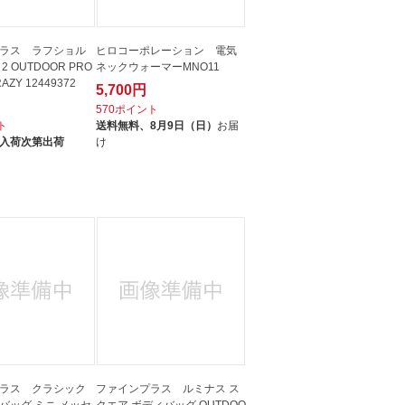
ラス ラフショル
ヒロコーポレーション 電気
 OUTDOOR PRO
ネックウォーマーMNO11
AZY 12449372
5,700円
570ポイント
ト
送料無料、
8月9日（日）
お届
入荷次第出荷
け
ラス クラシック
ファインプラス ルミナス ス