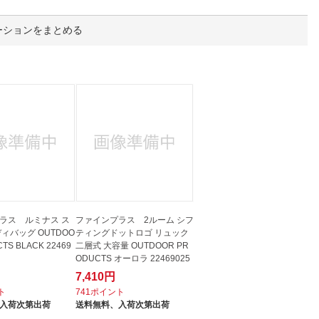
人窓口
R情報
ーションをまとめる
nglish / 中文
ラス ルミナス ス
ファインプラス 2ルーム シフ
ィバッグ OUTDOO
ティングドットロゴ リュック
TS BLACK 22469
二層式 大容量 OUTDOOR PR
ODUCTS オーロラ 22469025
7,410円
ト
741ポイント
入荷次第出荷
送料無料、
入荷次第出荷