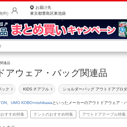
お届け先
無料)
東京都豊島区東池袋
商品をさがす
ランキングからさがす
ネ
関連品
ドアウェア・バッグ関連品
カテゴリ一覧からさがす
ポ
店
パック
KIDS チアフル
ショルダーバッグ アウトドアプロ
お
TON
、
UMO KOBO×nishikawa
といったメーカーのアウトドアウェア・
お客様サポート
のおすすめ特集
テントのおすすめ特集
アウトドアテーブル特集
ご利用ガイド