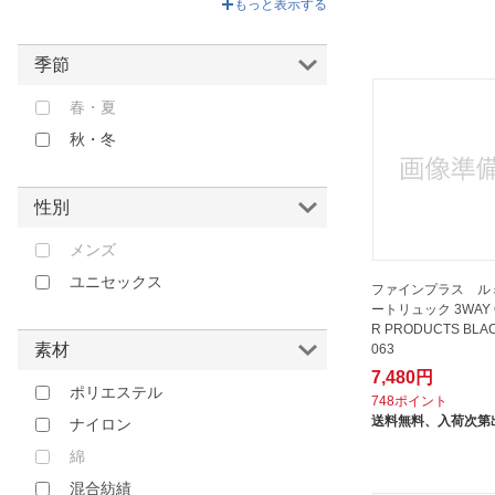
もっと表示する
VIT｜ヴィット
ベージュ
アスカ｜ASKA
イエロー
季節
アディダス｜adidas
オレンジ
アンダーアーマー｜UNDER
春・夏
ブラウン
ARMOUR
秋・冬
レッド
ウェーブ
ピンク
エバニュー｜EVERNEW
性別
パープル
エンビロサックス｜ENVIROSAX
メンズ
その他
カステルバジャック｜
CASTELBAJAC
ユニセックス
ファインプラス ル
ートリュック 3WAY 
キャスコ｜kasco
R PRODUCTS BLAC
コンケスト｜Conquest
素材
063
サムソナイト｜Samsonite
7,480円
ポリエステル
748ポイント
サーモス｜THERMOS
送料無料、
入荷次第
ナイロン
ザ・ノース・フェイス｜THE
綿
NORTH FACE
混合紡績