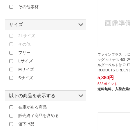
シーバイクロエ｜See by Chloe
その他素材
スノーピーク｜snow peak
トルネ｜TORUNE
サイズ
ハイマウント｜HIGHMOUNT
ハピタス｜HAPITAS
2Lサイズ
バリスティックスピリット｜
その他
Ballistic spirit
フリー
ファインプラス ボ
バリー｜BALLY
ッグ ルミナス 40L 2
Lサイズ
ヒロコーポレーション｜HIRO
ルダーベルト付 OUT
Mサイズ
RODUCTS GREEN 
CORPORATION
5,380円
Sサイズ
ファイン｜FINE JAPAN
538ポイント
ファインジャパン｜Fine JAPAN
送料無料、
入荷次第
以下の商品を表示する
ファインプラス｜FINE PLUS
フットマーク｜FOOTMARK
在庫がある商品
フラワーリング｜FLOWERING
販売終了商品を含める
マイケルコース｜MICHAEL KORS
値下げ品