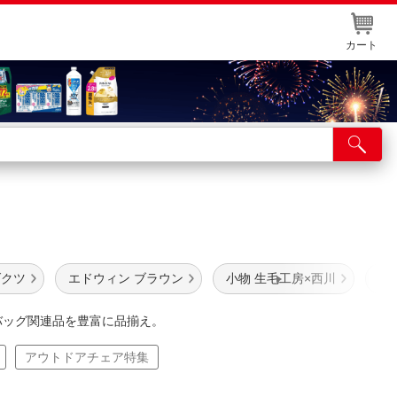
カート
店舗サービス
ット取り置き
イントカードWEB登録
舗情報・店舗一覧
ダクツ
エドウィン ブラウン
小物 生毛工房×西川
デ
取り寄せ品入荷状況照会
バッグ関連品を豊富に品揃え。
アウトドアチェア特集