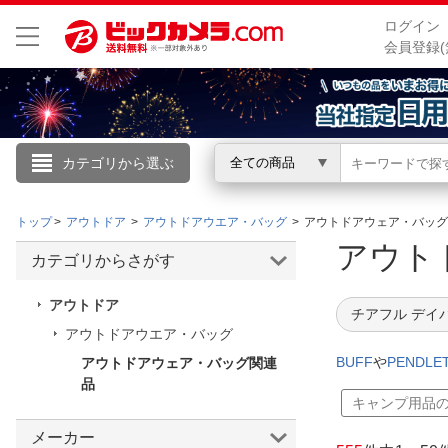
ログイン
会員登録(
カテゴリから選ぶ
全ての商品
こんにちは
トップ
アウトドア
アウトドアウエア・バッグ
アウトドアウェア・バッグ
ログイン
アウト
カテゴリからさがす
新規会員登録
アウトドア
チアフル デイ
アウトドアウエア・バッグ
会員メニュー
BUFF
や
PENDLE
アウトドアウェア・バッグ関連
品
お買いもの履歴
キャンプ用品
閲覧履歴
メーカー