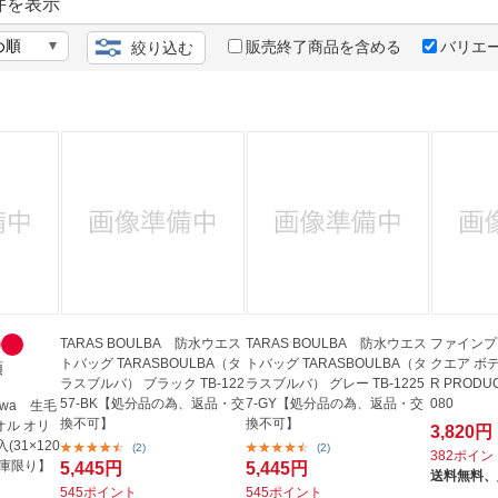
法
件を表示
よくある質問・お問合せ
I
販売終了商品を含める
バリエ
絞り込む
ご利用規約
E
TARAS BOULBA 防水ウエス
TARAS BOULBA 防水ウエス
ファインプ
トバッグ TARASBOULBA（タ
トバッグ TARASBOULBA（タ
クエア ボデ
類
ラスブルバ） ブラック TB-122
ラスブルバ） グレー TB-1225
R PRODUC
57-BK【処分品の為、返品・交
7-GY【処分品の為、返品・交
080
kawa 生毛
換不可】
換不可】
オル オリ
3,820円
31×120
(2)
(2)
382ポイン
在庫限り】
5,445円
5,445円
送料無料、
545ポイント
545ポイント