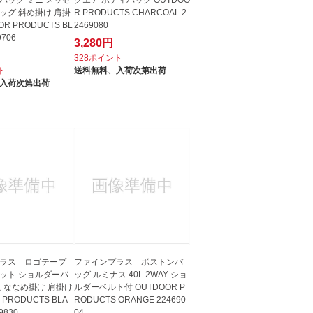
バッグ ミニ メッセ
クエア ボディバッグ OUTDOO
ッグ 斜め掛け 肩掛
R PRODUCTS CHARCOAL 2
OR PRODUCTS BL
2469080
9706
3,280円
328ポイント
ト
送料無料、
入荷次第出荷
入荷次第出荷
ラス ロゴテープ
ファインプラス ボストンバ
ット ショルダーバ
ッグ ルミナス 40L 2WAY ショ
量 ななめ掛け 肩掛け
ルダーベルト付 OUTDOOR P
 PRODUCTS BLA
RODUCTS ORANGE 224690
9830
04