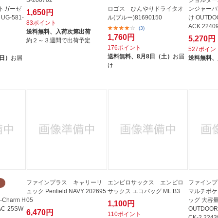
S-200702
ショルダー
トガーゼ
ロゴス ひんやりドライタオ
ンジャーバ
1,650円
G-581-
ル(ブルー)81690150
け OUTDO
83ポイント
ACK 2240
(3)
送料無料、
入荷次第出荷
1,760円
5,270円
約２～３週間で出荷予定
176ポイント
527ポイン
送料無料、
8月8日（土）
お届
（日）
お届
送料無料、
け
ファインプラス キャリーリ
エンビロサックス エンビロ
ファインプ
ュック Penfield NAVY 202695
サックス エコバッグ ML.B3
マルチポケ
Charm H
05
ッグ 大容
1,100円
 AC-25SW
OUTDOOR
6,470円
110ポイント
CK-2 2243