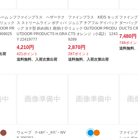
ーム シフ
ファインプラス ヘザーテク
ファインプラス KIDS キッズ
ファインプ
 リュック
ス ストリームライン ボディバ
ジュニア チアフル デイパック
ダーバッグ 2
OOR PR
ッグ タテ型 斜め掛け 肩掛け O
リュック OUTDOOR PRODU
DUCTS CR
469025
UTDOOR PRODUCTS H.GRA
CTS オレンジ（小花2） 1243
7,480円
Y 22419777
9289
748ポイン
4,210円
2,870円
送料無料、
出荷
421ポイント
287ポイント
送料無料、
入荷次第出荷
送料無料、
入荷次第出荷
ウェーブ ｱｰﾑｶﾊﾞｰ_ﾈｲﾋﾞｰ NV
ファインプ