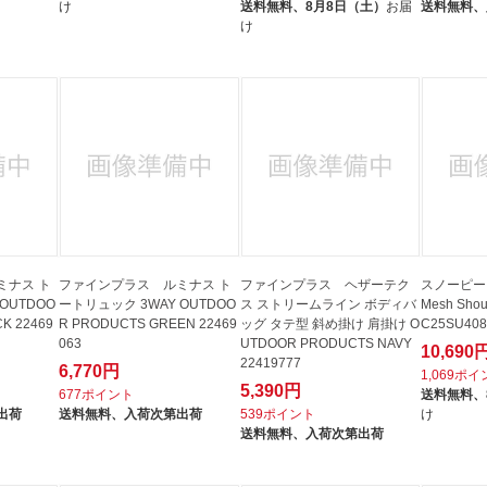
け
送料無料、
8月8日（土）
お届
送料無料、
け
ミナス ト
ファインプラス ルミナス ト
ファインプラス ヘザーテク
スノーピーク 
OUTDOO
ートリュック 3WAY OUTDOO
ス ストリームライン ボディバ
Mesh Shou
K 22469
R PRODUCTS GREEN 22469
ッグ タテ型 斜め掛け 肩掛け O
C25SU408
063
UTDOOR PRODUCTS NAVY
10,690
22419777
6,770円
1,069ポ
5,390円
677ポイント
送料無料、
出荷
送料無料、
入荷次第出荷
539ポイント
け
送料無料、
入荷次第出荷