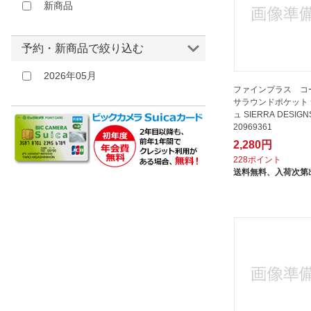
レゾトレーディング｜Reso
新商品
Trading
レノマ｜renoma
予約・新商品で絞り込む
ロゴス｜LOGOS
丸眞｜Marushin
2026年05月
ファインプラス コ
現代百貨｜GENDAI HYAKKA
サラウンドポケット
飯塚カンパニー｜IIZUKA
ュ SIERRA DESIGN
20969361
COMPANY
2,280円
高儀｜TAKAGI
228ポイント
送料無料、
入荷次第