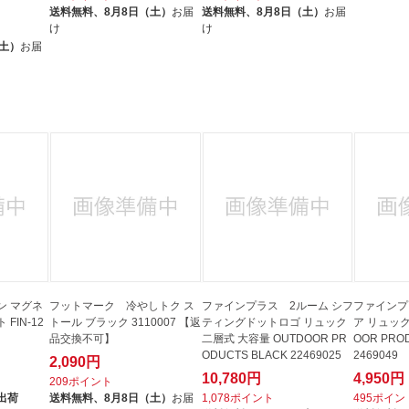
送料無料、
8月8日（土）
お届
送料無料、
8月8日（土）
お届
け
け
（土）
お届
ン マグネ
フットマーク 冷やしトク ス
ファインプラス 2ルーム シフ
ファインプ
FIN-12
トール ブラック 3110007 【返
ティングドットロゴ リュック
ア リュック
品交換不可】
二層式 大容量 OUTDOOR PR
OOR PROD
ODUCTS BLACK 22469025
2469049
2,090円
10,780円
4,950円
209ポイント
出荷
送料無料、
8月8日（土）
お届
1,078ポイント
495ポイン