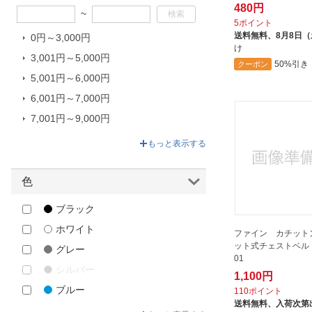
GRIP SWANY｜グリップスワニー
480円
~
Helinox｜ヘリノックス
5ポイント
送料無料、
8月8日
0円～3,000円
Karrimor｜カリマー
け
3,001円～5,000円
majestic BIZ mil
50%引き
クーポン
5,001円～6,000円
NANGA｜ナンガ
6,001円～7,000円
NIKE｜ナイキ
7,001円～9,000円
PENDLETON｜ペンドルトン
9,001円～40,040円
POLICE｜ポリス
もっと表示する
ROOTOTE｜ルートート
色
Skater｜スケーター
STREAMTRAIL
ブラック
TARAS BOULBA｜タラスブルバ
ホワイト
ファイン カチット
THULE｜スーリー
ット式チェストベルト 
グレー
01
TRADE WORKS｜トレードワーク
シルバー
1,100円
ス
ブルー
110ポイント
UMO KOBO×nishikawa
送料無料、
入荷次第
グリーン