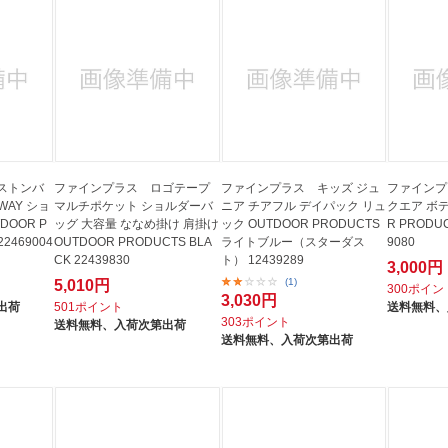
ストンバ
ファインプラス ロゴテープ
ファインプラス キッズ ジュ
ファインプ
WAY ショ
マルチポケット ショルダーバ
ニア チアフル デイパック リュ
クエア ボデ
DOOR P
ッグ 大容量 ななめ掛け 肩掛け
ック OUTDOOR PRODUCTS
R PRODUC
22469004
OUTDOOR PRODUCTS BLA
ライトブルー（スターダス
9080
CK 22439830
ト） 12439289
3,000円
(1)
5,010円
300ポイン
3,030円
出荷
501ポイント
送料無料、
303ポイント
送料無料、
入荷次第出荷
送料無料、
入荷次第出荷