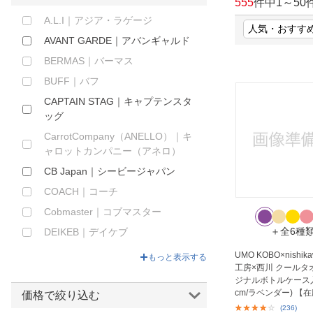
555
件中
1
～
50
ほしいもの
A.L.I｜アジア・ラゲージ
AVANT GARDE｜アバンギャルド
お知らせ
BERMAS｜バーマス
BUFF｜バフ
CAPTAIN STAG｜キャプテンスタ
ッグ
CarrotCompany（ANELLO）｜キ
ャロットカンパニー（アネロ）
CB Japan｜シービージャパン
COACH｜コーチ
Cobmaster｜コブマスター
＋全6種
DEIKEB｜デイケブ
DULTON｜ダルトン
UMO KOBO×nishi
もっと表示する
工房×西川 クールタ
ELA｜イー・エル・エー
ジナルボトルケース入(
GOBIKE｜ゴーバイク
cm/ラベンダー) 【
価格で絞り込む
(236)