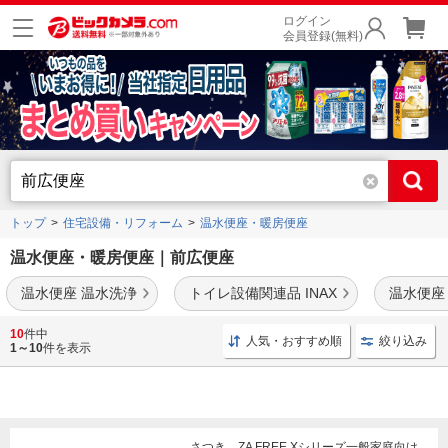
ログイン
会員登録(無料)
トップ
住宅設備・リフォーム
温水便座・暖房便座
温水便座・暖房便座｜前広便座
温水便座 温水洗浄
トイレ設備関連品 INAX
温水便座
温水洗浄便座
や
暖房便座
などを豊富に品揃え。TOTOやパナソニックなどの人気メーカ
10
件中
人気・おすすめ順
絞り込み
ーからもお選びいただけます。
1～10
件を表示
さつき ZA FREE Xシリーズ一般家庭向け