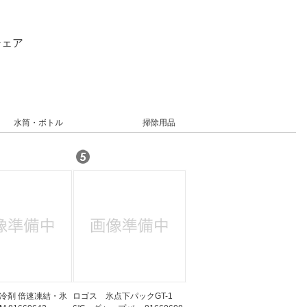
チェア
水筒・ボトル
掃除用品
冷剤 倍速凍結・氷
ロゴス 氷点下パックGT-1