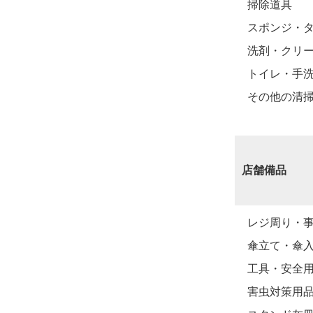
掃除道具
スポンジ・
洗剤・クリ
トイレ・手
その他の清
店舗備品
レジ周り・
傘立て・傘
工具・安全
害虫対策用