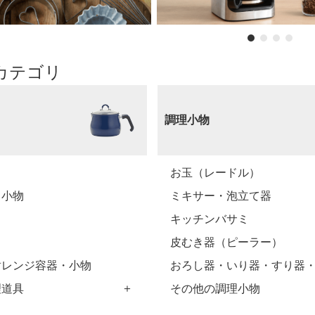
法
よくある質問・お問合せ
I
ご利用規約
カテゴリ
E
調理小物
お玉（レードル）
・小物
ミキサー・泡立て器
ミ
キッチンバサミ
皮むき器（ピーラー）
耐レンジ容器・小物
おろし器・いり器・すり器
理道具
その他の調理小物