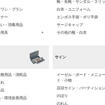
靴・長靴・サンダル・スリ
タワシ・ブラシ
白衣・ユニフォーム
ーナー
エンボス手袋・ポリ手袋
洗い・消毒用品
サージキャップ
掃用具
その他の靴・白衣
サイン
事務用品・消耗品
イーゼル・ボード・メニュ
ド・小物
入れ
店頭サイン・パーティショ
用品
のぼり
品・環境改善用品
のれん