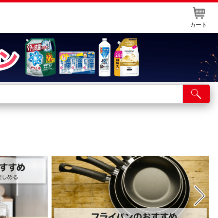
カート
店舗サービス
ット取り置き
イントカードWEB登録
舗情報・店舗一覧
取り寄せ品入荷状況照会