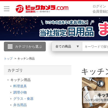
ログイン
会員登録(
こんにちは
カテゴリから選ぶ
全ての商品
ログイン
トップ
キッチン用品
新規会員登録
キッチ
カテゴリ
キッチン用品
会員メニュー
料理道具
調理小物
お買いもの履歴
グラス・食器
閲覧履歴
弁当用品