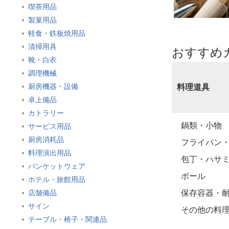
喫茶用品
ほしいもの
製菓用品
お知らせ
軽食・鉄板焼用品
清掃用具
おすすめ
靴・白衣
調理機械
厨房機器・設備
料理道具
卓上備品
カトラリー
鍋類・小物
サービス用品
厨房消耗品
フライパン
料理演出用品
包丁・ハサ
バンケットウェア
ボール
ホテル・旅館用品
保存容器・
店舗備品
サイン
その他の料
テーブル・椅子・関連品