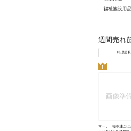
福祉施設用
週間売れ
料理道具
マーナ 極冷凍ごは