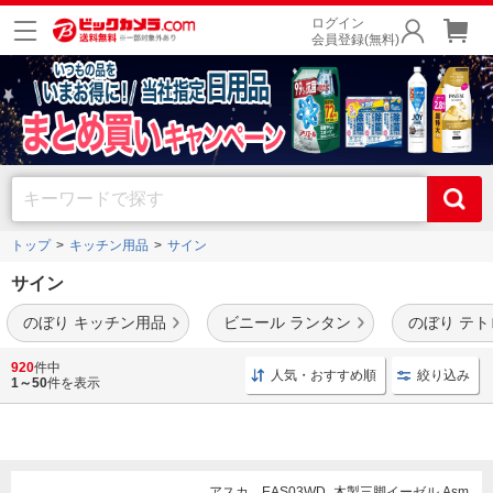
ログイン
会員登録(無料)
トップ
キッチン用品
サイン
サイン
のぼり キッチン用品
ビニール ランタン
のぼり テ
イーゼル・ボード・メニュースタンド
や
店頭サイン
、
のぼり
、
のれん
など豊富に品揃
920
件中
人気・おすすめ順
絞り込み
え。
1～50
件を表示
アスカ EAS03WD_木製三脚イーゼル Asm