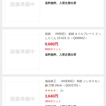
送料無料、入荷次第出荷
岩鋳 《IH対応》 岩鋳 オイルプレート どっ
しりくん 23-015 小 ＜QOI0602＞
9,680円
968ポイント
送料無料、入荷次第出荷
池永鉄工 《IH非対応》 IK鉄 ジンギスカン
鍋 穴明 26cm ＜QGV2701＞
(1)
3,640円
364ポイント