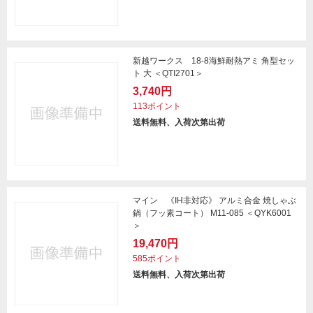
新越ワークス 18-8海鮮耐熱アミ 角型セッ
ト 大 ＜QTI2701＞
3,740円
113ポイント
送料無料、入荷次第出荷
マイン 《IH非対応》 アルミ合金 焼しゃぶ
鍋（フッ素コート） M11-085 ＜QYK6001
＞
19,470円
585ポイント
送料無料、入荷次第出荷