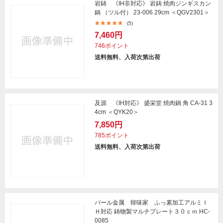
岩鋳 《IH非対応》 岩鋳 焼肉ジンギスカン
鍋 （ツル付） 23-006 29cm ＜QGV2301＞
(5)
7,460円
746ポイント
送料無料、入荷次第出荷
及源 《IH対応》 盛栄堂 焼肉鍋 角 CA-31 3
4cm ＜QYK20＞
7,850円
785ポイント
送料無料、入荷次第出荷
パール金属 韓味家 ふっ素加工アルミＩ
Ｈ対応 鋳物製マルチプレート３０ｃｍ HC-
0085