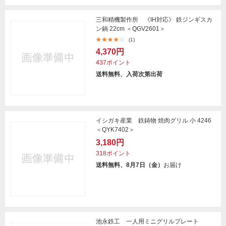
三和精機製作所 《IH対応》 鉄ジンギスカ
ン鍋 22cm ＜QGV2601＞
(1)
4,370円
437ポイント
送料無料、入荷次第出荷
イシガキ産業 鉄鋳物 焼肉グリル 小 4246
＜QYK7402＞
3,180円
318ポイント
送料無料、8月7日（金）
お届け
池永鉄工 一人用ミニグリルプレート