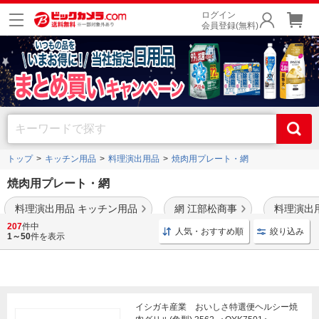
ログイン
会員登録(無料)
トップ
キッチン用品
料理演出用品
焼肉用プレート・網
焼肉用プレート・網
料理演出用品 キッチン用品
網 江部松商事
料理演出
207
件中
人気・おすすめ順
絞り込み
IH対応モデル
や
岩塩プレート
も豊富に取り揃えております。
1～50
件を表示
イシガキ産業 おいしさ特選便ヘルシー焼