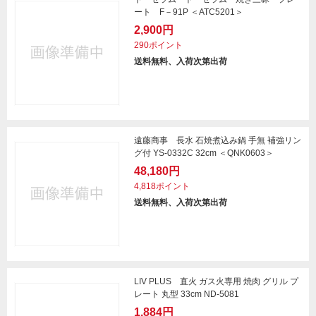
ート F－91P ＜ATC5201＞
2,900円
290ポイント
送料無料、入荷次第出荷
遠藤商事 長水 石焼煮込み鍋 手無 補強リン
グ付 YS-0332C 32cm ＜QNK0603＞
48,180円
4,818ポイント
送料無料、入荷次第出荷
LIV PLUS 直火 ガス火専用 焼肉 グリル プ
レート 丸型 33cm ND-5081
1,884円