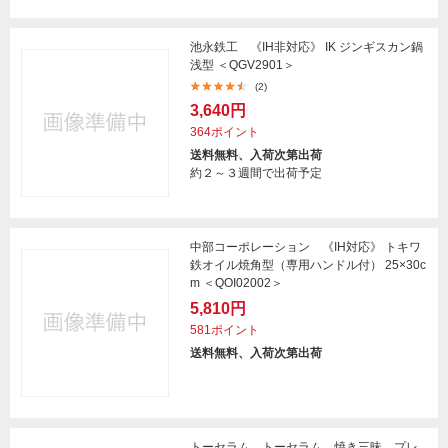
池永鉄工 《IH非対応》 IK ジンギスカン鍋
浅型 ＜QGV2901＞
(2)
3,640円
364ポイント
送料無料、入荷次第出荷
約２～３週間で出荷予定
中部コーポレーション 《IH対応》 トキワ
鉄オイル焼角型（専用ハンドル付） 25×30c
m ＜QOI02002＞
5,810円
581ポイント
送料無料、入荷次第出荷
トーセラム トーセラム 焼き三昧 プレ