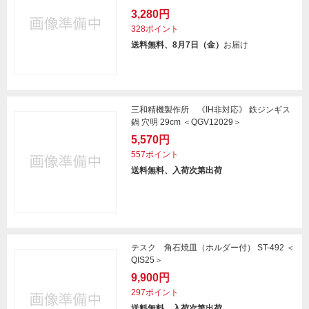
3,280円
328ポイント
送料無料、8月7日（金）
お届け
三和精機製作所 《IH非対応》 鉄ジンギス
鍋 穴明 29cm ＜QGV12029＞
5,570円
557ポイント
送料無料、入荷次第出荷
テスク 角石焼皿（ホルダー付） ST-492 ＜
QIS25＞
9,900円
297ポイント
送料無料、入荷次第出荷