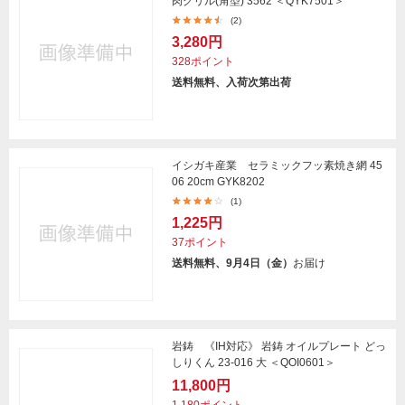
肉グリル(角型) 3562 ＜QYK7501＞
(2)
3,280円
328ポイント
送料無料、入荷次第出荷
イシガキ産業 セラミックフッ素焼き網 45
06 20cm GYK8202
(1)
1,225円
37ポイント
送料無料、9月4日（金）
お届け
岩鋳 《IH対応》 岩鋳 オイルプレート どっ
しりくん 23-016 大 ＜QOI0601＞
11,800円