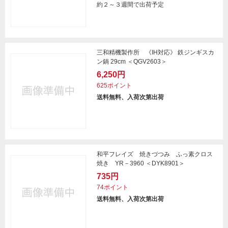
約２～３週間で出荷予定
三和精機製作所 《IH対応》 鉄ジンギスカ
ン鍋 29cm ＜QGV2603＞
6,250円
625ポイント
送料無料、入荷次第出荷
和平フレイズ 焼きづつみ ふっ素クロス
焼き YR－3960 ＜DYK8901＞
735円
74ポイント
送料無料、入荷次第出荷