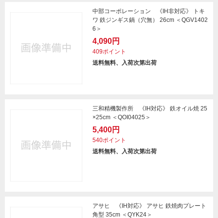
中部コーポレーション 《IH非対応》 トキ
ワ 鉄ジンギス鍋（穴無） 26cm ＜QGV1402
6＞
4,090円
409ポイント
送料無料、入荷次第出荷
三和精機製作所 《IH対応》 鉄オイル焼 25
×25cm ＜QOI04025＞
5,400円
540ポイント
送料無料、入荷次第出荷
アサヒ 《IH対応》 アサヒ 鉄焼肉プレート
角型 35cm ＜QYK24＞