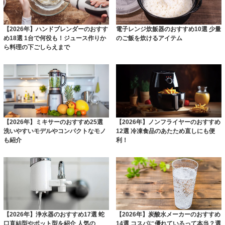
【2026年】ハンドブレンダーのおすす
電子レンジ炊飯器のおすすめ10選 少量
め18選 1台で何役も！ジュース作りか
のご飯を炊けるアイテム
ら料理の下ごしらえまで
【2026年】ミキサーのおすすめ25選
【2026年】ノンフライヤーのおすすめ
洗いやすいモデルやコンパクトなモノ
12選 冷凍食品のあたため直しにも便
も紹介
利！
【2026年】浄水器のおすすめ17選 蛇
【2026年】炭酸水メーカーのおすすめ
口直結型やポット型を紹介 人気の
14選 コスパに優れているって本当？選