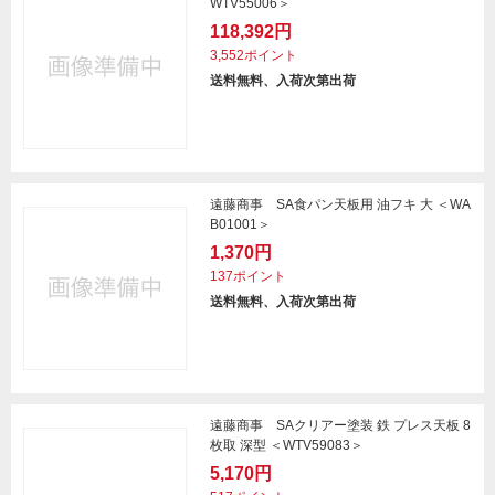
WTV55006＞
118,392円
3,552ポイント
送料無料、入荷次第出荷
遠藤商事 SA食パン天板用 油フキ 大 ＜WA
B01001＞
1,370円
137ポイント
送料無料、入荷次第出荷
遠藤商事 SAクリアー塗装 鉄 プレス天板 8
枚取 深型 ＜WTV59083＞
5,170円