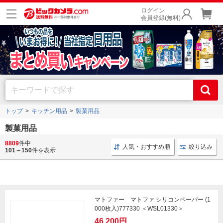
ログイン
会員登録(無料)
トップ
キッチン用品
製菓用品
製菓用品
8809
件中
製菓用品 キッチン用品
製菓用型 遠藤商事
ケーキ型 
人気・おすすめ順
絞り込み
101～150
件を表示
マトファー マトファ シリコンペーパー (1
000枚入)777330 ＜WSL01330＞
46,200円