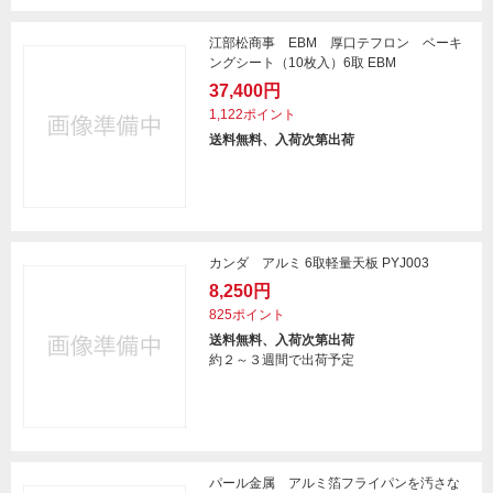
江部松商事 EBM 厚口テフロン ベーキ
ングシート（10枚入）6取 EBM
37,400円
1,122ポイント
送料無料、入荷次第出荷
カンダ アルミ 6取軽量天板 PYJ003
8,250円
825ポイント
送料無料、入荷次第出荷
約２～３週間で出荷予定
パール金属 アルミ箔フライパンを汚さな