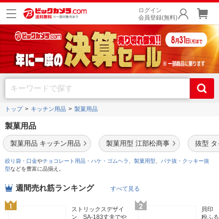
ログイン
会員登録(無料)
トップ
キッチン用品
製菓用品
製菓用品
製菓用品 キッチン用品
製菓用型 江部松商事
抜型 
絞り袋・口金
や
チョコレート用品・ハケ・ゴムヘラ
、
製菓用型
、
パテ抜・クッキー抜
型
などを豊富に品揃え。
週間売れ筋ランキング
すべて見る
ストリックスデザイ
貝印 
ン SA-183丈夫でや
粉ふる