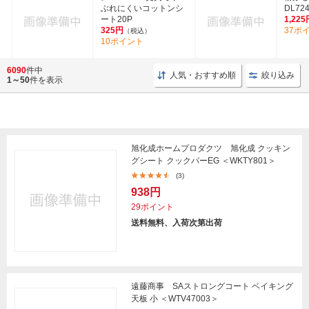
ぶれにくいコットンシ
DL72
ート20P
1,225
325円
37ポ
（税込）
10ポイント
6090
件中
人気・おすすめ順
絞り込み
1～50
件を表示
旭化成ホームプロダクツ 旭化成 クッキン
グシート クックパーEG ＜WKTY801＞
(3)
938円
29ポイント
送料無料、入荷次第出荷
遠藤商事 SAストロングコート ベイキング
天板 小 ＜WTV47003＞