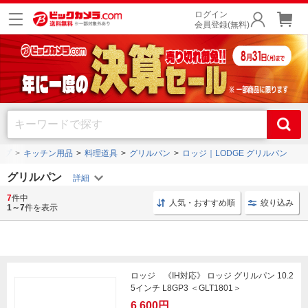
ログイン
会員登録(無料)
ップ
キッチン用品
料理道具
グリルパン
ロッジ｜LODGE グリルパン
グリルパン
7
件中
料理道具 キッチン用品
グリルパン キッチン用品
グ
人気・おすすめ順
絞り込み
1～7
件を表示
ロッジ 《IH対応》 ロッジ グリルパン 10.2
5インチ L8GP3 ＜GLT1801＞
6,600円