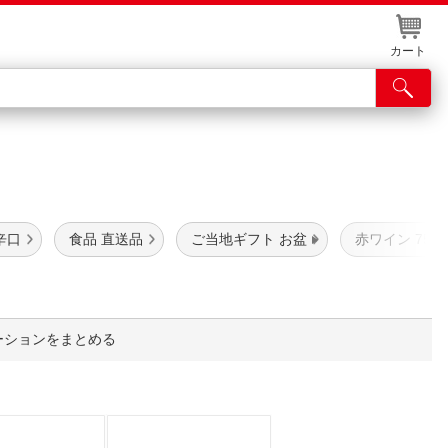
カート
店舗サービス
ル
ット取り置き
辛口
食品 直送品
ご当地ギフト お盆
赤ワイン 750m
イントカードWEB登録
舗情報・店舗一覧
取り寄せ品入荷状況照会
ーションをまとめる