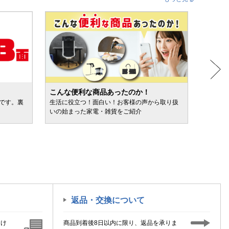
こんな便利な商品あったのか！
人気売
ルです。裏
生活に役立つ！面白い！お客様の声から取り扱
カテゴ
いの始まった家電・雑貨をご紹介
けます
返品・交換について
届け
商品到着後8日以内に限り、返品を承りま