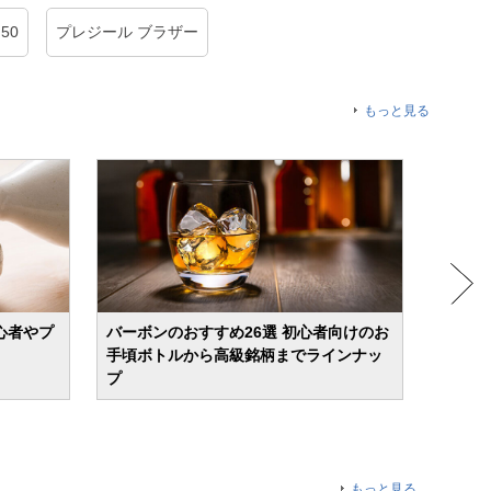
50
プレジール ブラザー
もっと見る
心者やプ
バーボンのおすすめ26選 初心者向けのお
ビール
手頃ボトルから高級銘柄までラインナッ
飲みや
プ
もっと見る