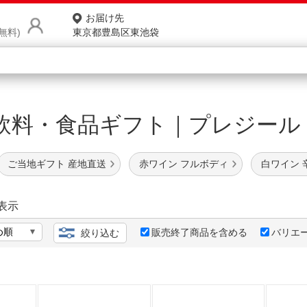
お届け先
無料)
東京都豊島区東池袋
商品をさがす
飲料・食品ギフト｜プレジー
ランキングからさがす
ネ
ご当地ギフト 産地直送
赤ワイン フルボディ
白ワイン 
カテゴリ一覧からさがす
ポ
店
表示
お
販売終了商品を含める
バリエ
絞り込む
お客様サポート
ご利用ガイド