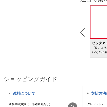
BIC WAVE
ビックア
サービ
「どきどき・わくわく」をさまざまなコンテン
「良いより
ツに載せてお届けします
い”との出
ショッピングガイド
送料について
支払方法
送料当社負担（一部対象外あり）
クレジットカ