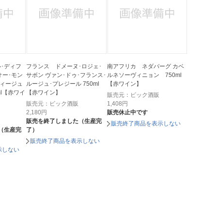
･ディフ
フランス ドメーヌ･ロジェ･
南アフリカ ネダバーグ カベ
オー･モン
サボン ヴァン･ドゥ･フランス･
ルネソーヴィニョン 750ml
ティージュ
ルージュ･プレジール 750ml
【赤ワイン】
0ml【赤ワイ
【赤ワイン】
販売元：ビック酒販
販売元：ビック酒販
1,408
円
2,180
円
販売休止中です
販売を終了しました（生産完
販売終了商品を表示しない
（生産完
了）
販売終了商品を表示しない
示しない