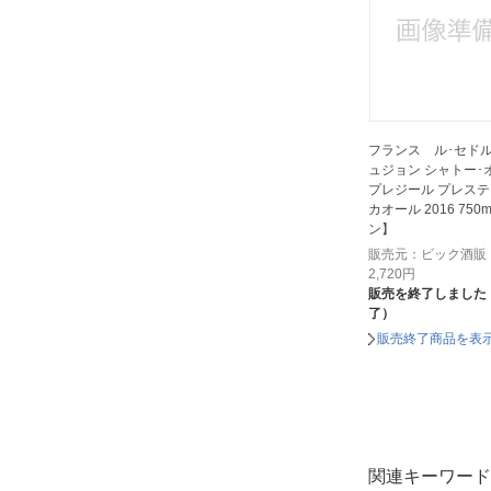
フランス ル･セドル
ュジョン シャトー･
プレジール プレス
カオール 2016 75
ン】
販売元：ビック酒販
2,720
円
販売を終了しました
了）
販売終了商品を表
関連キーワード