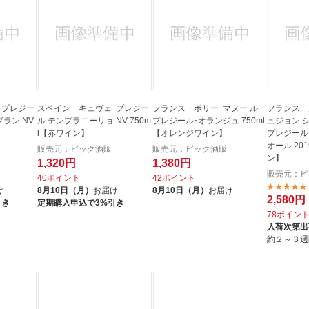
法
よくある質問・お問合せ
I
ご利用規約
E
･プレジー
スペイン キュヴェ･プレジー
フランス ボリー･マヌー ル･
フランス 
ラン NV
ル テンプラニーリョ NV 750m
プレジール･オランジュ 750ml
ュジョン 
l【赤ワイン】
【オレンジワイン】
プレジール
オール 201
販売元：ビック酒販
販売元：ビック酒販
ン】
1,320円
1,380円
販売元：ビ
40ポイント
42ポイント
け
8月10日（月）
お届け
8月10日（月）
お届け
2,580円
引き
定期購入申込で3%引き
78ポイン
入荷次第出
約２～３週