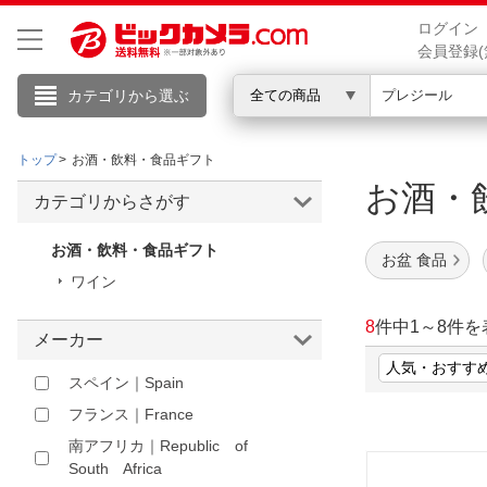
ログイン
会員登録(
カテゴリから選ぶ
全ての商品
トップ
お酒・飲料・食品ギフト
こんにちは
お酒・
カテゴリからさがす
ログイン
お酒・飲料・食品ギフト
お盆 食品
ワイン
新規会員登録
8
件中
1
～
8
件を
メーカー
スペイン｜Spain
会員メニュー
フランス｜France
お買いもの履歴
南アフリカ｜Republic of
South Africa
閲覧履歴