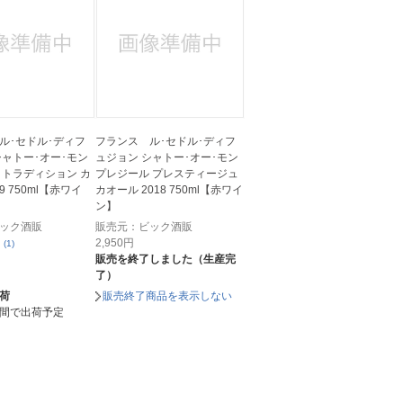
人窓口
R情報
nglish / 中文
ル･セドル･ディフ
フランス ル･セドル･ディフ
シャトー･オー･モン
ュジョン シャトー･オー･モン
 トラディション カ
プレジール プレスティージュ
9 750ml【赤ワイ
カオール 2018 750ml【赤ワイ
ン】
ック酒販
販売元：ビック酒販
2,950
円
(1)
販売を終了しました（生産完
了）
ト
荷
販売終了商品を表示しない
間で出荷予定