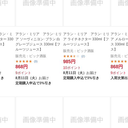
ラン・ミ
アラン・ミリア アラン･ミリ
アラン・ミリア アラン･ミリ
アラン・ミ
ー 330
ア ソーヴィニヨン･ブラン 白
ア ライチネクター 330ml【フ
ア メルロ
ス】
グレープジュース 330ml【フ
ルーツジュース】
ス 330m
ルーツジュース】
ス】
販売元：ビック酒販
販売元：ビック酒販
販売元：ビ
(2)
985円
(3)
868円
868円
10ポイント
け
9ポイント
8月11日（火）
お届け
9ポイント
引き
8月11日（火）
お届け
定期購入申込で3%引き
入荷次第出
定期購入申込で3%引き