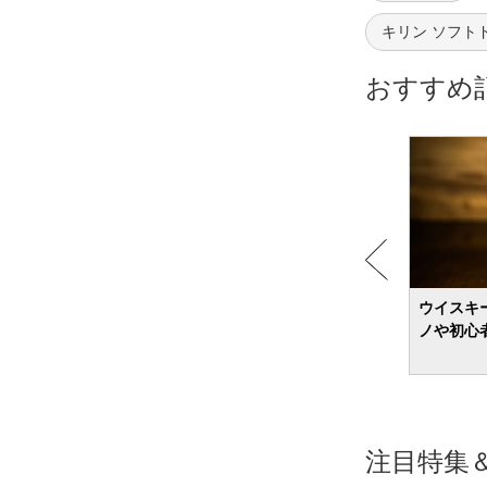
ヤクルト｜Yakult
キリン ソフト
ヤマダイ｜Yamadai
おすすめ
ロート製薬｜ROHTO
七十七萬石
三井農林｜Mitsui Norin
不二家｜FUJIYA
中埜酒造
丸栄｜MARUEI
丸美屋食品工業｜Marumiya
や飲み
ブランデーのおすすめ17選 初心者向けか
ウイスキ
伊藤園｜ITOEN
ら上級ランクの銘柄まで紹介
ノや初心
佐藤製薬｜sato
全薬工業｜Zenyaku
味の素AGF｜Ajinomoto
大塚製薬｜OTSUKA
注目特集
大塚製薬｜Otsuka