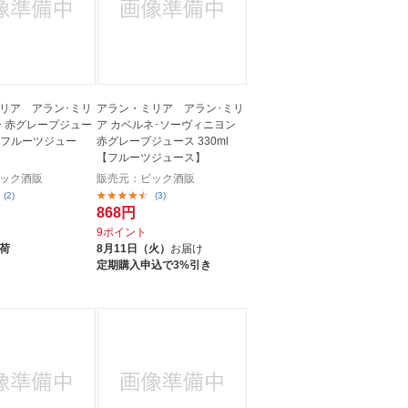
リア アラン･ミリ
アラン・ミリア アラン･ミリ
ー 赤グレープジュー
ア カベルネ･ソーヴィニヨン
l【フルーツジュー
赤グレープジュース 330ml
【フルーツジュース】
ック酒販
販売元：ビック酒販
(2)
(3)
868円
9ポイント
荷
8月11日（火）
お届け
定期購入申込で3%引き