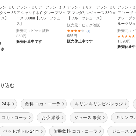
ラン･ミリ
アラン・ミリア アラン･ミリ
アラン・ミリア アラン･ミリ
アラン・ミ
クター 33
ア シャルドネ 白グレープジュ
ア マンダリンジュース 330ml
ア ソーヴ
ース】
ース 330ml【フルーツジュー
【フルーツジュース】
グレープジュ
ス】
ルーツジュ
販売元：ビック酒販
販売元：ビック酒販
販売元：ビ
(1)
985
円
868
円
販売休止中です
1,898
円
販売休止中です
け
販売休止中
引き
り込む
24本
飲料 コカ・コーラ
キリン キリンビバレッジ
 コカ・コーラ
お茶 緑茶
ジュース 果実
キリン フ
ペットボトル 24本
炭酸飲料 コカ・コーラ
ジュース 33