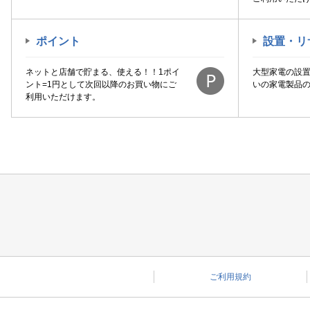
澤田食品｜SAWADA FOOD
片岡物産
ポイント
設置・リ
田辺ファーマ｜Tanabe Pharma
ネットと店舗で貯まる、使える！！1ポイ
大型家電の設
白鶴酒造
ント=1円として次回以降のお買い物にご
いの家電製品
利用いただけます。
石垣食品
禾｜nogi
第一三共ヘルスケア｜DAIICHI
SANKYO HEALTHCARE
赤穂化成
農心｜NONGSHIM
金陽製薬｜Kinyo
食品
飲料
ご利用規約