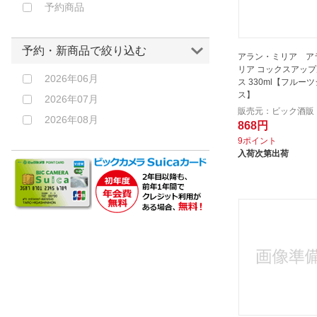
キリンビバレッジ｜KIRIN
予約商品
クラシエ｜Kracie
コカコーラ｜Coca-Cola
予約・新商品で絞り込む
アラン・ミリア ア
コカ・コーラ｜COCACOLA
リア コックスアッ
2026年06月
ス 330ml【フルー
コナミ｜Konami
ス】
2026年07月
コントレックス｜Contrex
販売元：ビック酒販
2026年08月
868円
サントリー｜Suntory
9ポイント
サントリー｜SUNTORY
入荷次第出荷
サンヨー食品｜SANYO FOODS
しょうがのむし
ジャスティス｜Justice
ジャパンインポート
ゼリア新薬工業｜ZERIA
ダイドードリンコ｜DYDO
つぼ市製茶本舗｜Tsuboichi
Seicha