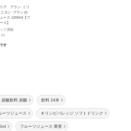
リア アラン･ミリ
ィニヨン･ブラン 白
ース 1000ml【フ
ース】
ック酒販
(1)
です
炭酸飲料 炭酸
飲料 24本
ルーツジュース
キリンビバレッジ ソフトドリンク
0ml
フルーツジュース 果実