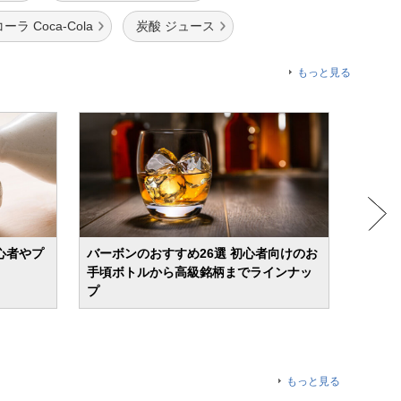
ラ Coca-Cola
炭酸 ジュース
もっと見る
心者やプ
バーボンのおすすめ26選 初心者向けのお
ビール
手頃ボトルから高級銘柄までラインナッ
飲みや
プ
もっと見る