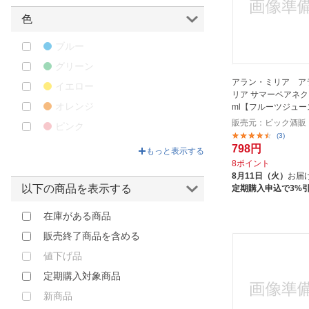
色
アットワンス
アットワンス（＠once）
ブルー
アリナミン製薬｜Alinamin
グリーン
Pharmaceutical
アラン・ミリア ア
イエロー
アルプス｜ALPS
リア サマーペアネクタ
オレンジ
ml【フルーツジュー
アヲハタ
販売元：ビック酒販
ピンク
アンビカ｜Ambika
(3)
パープル
798円
もっと表示する
アートコーヒー｜ARTCOFFEE
8ポイント
その他
イリー｜illy
8月11日（火）
お届
以下の商品を表示する
定期購入申込で3%
エスエス製薬｜SSP
エーザイ｜Eisai
在庫がある商品
エースコック｜ACECOOK
販売終了商品を含める
カゴメ｜KAGOME
値下げ品
カルピス｜CALPIS
定期購入対象商品
キリン｜KIRIN
新商品