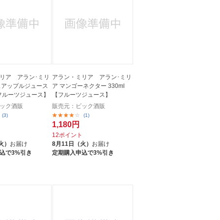
人窓口
R情報
nglish / 中文
リア アラン･ミリ
アラン・ミリア アラン･ミリ
スアップルジュース
ア マンゴーネクター 330ml
【フルーツジュース】
【フルーツジュース】
ック酒販
販売元：ビック酒販
(3)
(1)
1,180円
ト
12ポイント
火）
お届け
8月11日（火）
お届け
込で3%引き
定期購入申込で3%引き