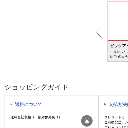
大塚食品｜Otsuka Foods
大森屋｜OHMORIYA
大正製薬｜Taisho
大鵬薬品工業｜TAIHO
PHARMACEUTICAL
富士ミネラルウォーター
BIC WAVE
ビックア
サービ
「どきどき・わくわく」をさまざまなコンテン
「良いより
富士山の天然水
ツに載せてお届けします
い”との出
尾賀亀｜Ogakame
日清食品｜NISSIN FOOD
PRODUCTS
昭和産業｜Showa Sangyo
ショッピングガイド
森永製菓｜MORINAGA
武田コンシューマーヘルスケア｜
送料について
支払方法
Takeda Consumer Healthcare
Company
送料当社負担（一部対象外あり）
クレジットカ
永谷園｜NAGATANIEN
金引換配送、
ご利用いただ
海外ブランド