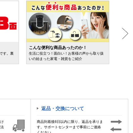
こんな便利な商品あったのか！
人気売
ルです。裏
生活に役立つ！面白い！お客様の声から取り扱
カテゴ
いの始まった家電・雑貨をご紹介
けます
返品・交換について
届け
商品到着後8日以内に限り、返品を承りま
方法
す。サポートセンターまで事前にご連絡
ください。