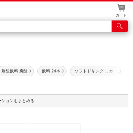
カート
店舗サービス
ット取り置き
炭酸飲料 炭酸
飲料 24本
ソフトドリンク コカ・コーラ
イントカードWEB登録
舗情報・店舗一覧
取り寄せ品入荷状況照会
ーションをまとめる