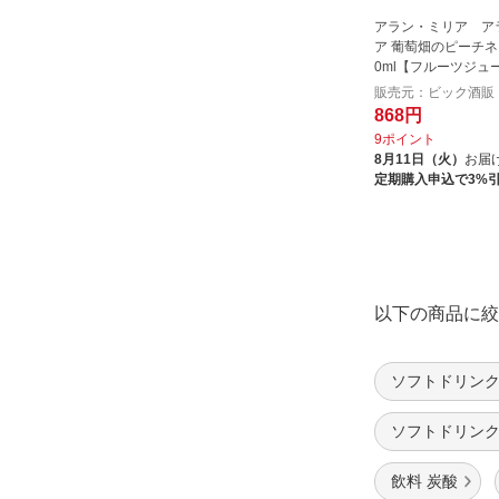
トレイン｜TRAIN
アラン・ミリア ア
ア 葡萄畑のピーチネ
ニチフリ食品
0ml【フルーツジュ
ハウスウェルネスフーズ
販売元：ビック酒販
ハウスウェルネスフーズ｜HOUSE
868円
WELLNESS FOODS
9ポイント
8月11日（火）
お届
ハマヤコーヒー
定期購入申込で3%
バーゲンダル
ブルボン｜BOURBON
ヘリオス酒造｜HELIOS
ポッカサッポロフード＆ビバレッ
以下の商品に絞
ジ｜POKKA SAPPORO FOOD &
BEVERAGE
マルコメ｜marukome
ソフトドリンク 
マルマン｜maruman
ソフトドリンク
ミトク｜MITOKU
メディサイエンス・エスポア｜
飲料 炭酸
MediScience Espoir