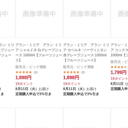
法
よくある質問・お問合せ
I
ご利用規約
E
ラン･ミリ
アラン・ミリア アラン･ミリ
アラン・ミリア アラン･ミリ
アラン・ミ
ープジュー
ア シャルドネ 白グレープジュ
ア カベルネ･ソーヴィニヨン
ア コック
ーツジュー
ース 1000ml【フルーツジュー
赤グレープジュース 1000ml
1000ml
ス】
【フルーツジュース】
販売元：ビ
販売元：ビック酒販
販売元：ビック酒販
1,799円
(3)
(2)
1,898円
1,898円
18ポイン
19ポイント
19ポイント
8月11日（
け
8月11日（火）
お届け
8月11日（火）
お届け
定期購入申
引き
定期購入申込で3%引き
定期購入申込で3%引き