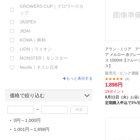
GROWERS CUP｜グロワーズカ
ほしいもの
ップ
お知らせ
JASPEX
JIDAI
KOWA｜興和
LION｜ライオン
アラン・ミリア ア
ア メルロー 赤グレ
MONSTER｜モンスター
ス 1000ml【フル
ス】
Nestle｜ネスレ日本
販売元：ビック酒販
Qvou｜キューボー
もっと表示する
(3)
1,898円
RedBull｜レッドブル
19ポイント
UCC
価格で絞り込む
8月11日（火）
お届
定期購入申込で3%
UCC上島珈琲
~
UCC上島珈琲｜ユーシーシー
0円～1,000円
ZONe｜ゾーン
1,001円～1,898円
アイリスフーズ｜IRIS FOODS
アサヒ飲料