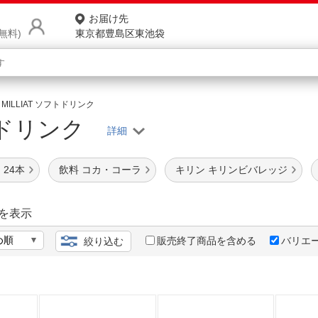
お届け先
無料)
東京都豊島区東池袋
MILLIAT ソフトドリンク
商品をさがす
トドリンク
ランキングからさがす
ネ
24本
飲料 コカ・コーラ
キリン キリンビバレッジ
カテゴリ一覧からさがす
ポ
店
を表示
お
販売終了商品を含める
バリエ
絞り込む
お客様サポート
ご利用ガイド