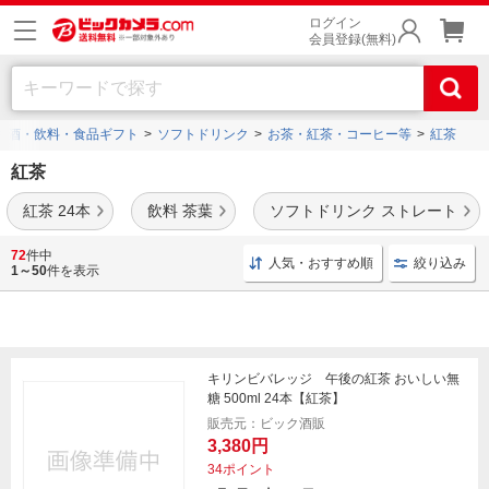
ログイン
会員登録(無料)
お酒・飲料・食品ギフト
ソフトドリンク
お茶・紅茶・コーヒー等
紅茶
紅茶
紅茶 24本
飲料 茶葉
ソフトドリンク ストレート
午後の紅茶
や
リプトン
、
紅茶花伝
などの人気ブランドの商品を豊富に品揃え。
ミルク
72
件中
人気・おすすめ順
絞り込み
ティー
なども多数ご用意しております。
1～50
件を表示
キリンビバレッジ 午後の紅茶 おいしい無
糖 500ml 24本【紅茶】
販売元：ビック酒販
3,380円
34ポイント