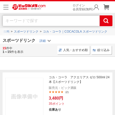
ログイン
会員登録(無料)
能性飲料
スポーツドリンク
コカ・コーラ｜COCACOLA スポーツドリンク
スポーツドリンク
15
件中
スポーツドリンク 24本
ソフトドリンク スポーツ
コ
人気・おすすめ順
絞り込み
1～15
件を表示
コカ・コーラ アクエリアス ゼロ 500ml 24
本【スポーツドリンク】
販売元：ビック酒販
(2)
3,480円
35ポイント
在庫あり