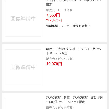
直送品 大阪名物 串カツ 計50本 ※ネット
限定
販売元：ビック酒販
7,560円
227ポイント
送料無料、メーカー直送お取寄せ
ゆかり 冷凍お好み焼 牛すじ１２枚セッ
ト ※ネット限定
販売元：ビック酒販
10,979円
芦屋伊東屋 兵庫 「芦屋伊東屋」謹製 黒豚
一口餃子セット ※ネット限定
販売元：ビック酒販