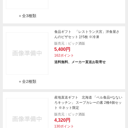
＋全3種類
食品ギフト 「レストラン大宮」洋食屋さ
んのピザセット 計5枚 ※冷凍
販売元：ビック酒販
5,400円
162ポイント
送料無料、メーカー直送お取寄せ
＋全2種類
産地直送ギフト 北海道 「ベル食品×なない
ろキッチン」 スープカレーの素 2種4個セッ
ト ※ネット限定
販売元：ビック酒販
4,320円
130ポイント