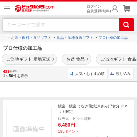
ログイン
会員登録(無料)
ップ
お酒・飲料・食品ギフト
食品・産地直送ギフト
プロ仕様の加工品
プロ仕様の加工品
ご当地ギフト 産地直送
お盆 食品
ご当地ギフト 食品
料理のプロがプロデュースした加工品を豊富に品揃え。
カレー
や
ラーメン
、
ちゃんぽ
421
件中
人気・おすすめ順
絞り込み
ん
や
割烹
など様々なギフトを取り揃えております。
1～50
件を表示
鰻楽 鰻楽 うなぎ蒲焼(きざみ) 7食分 ※ネ
ット限定
販売元：ビック酒販
6,480円
195ポイント