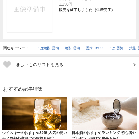
1,150円
販売を終了しました（生産完了）
関連キーワード：
そば焼酎 雲海
焼酎 雲海
雲海 1800
そば 雲海
焼酎 
ほしいものリストを見る
おすすめ記事特集
ウイスキーのおすすめ30選 人気の高い
日本酒のおすすめランキング 初心者や
モノや初心者向けの銘柄も紹介
プレゼント向けの商品も紹介