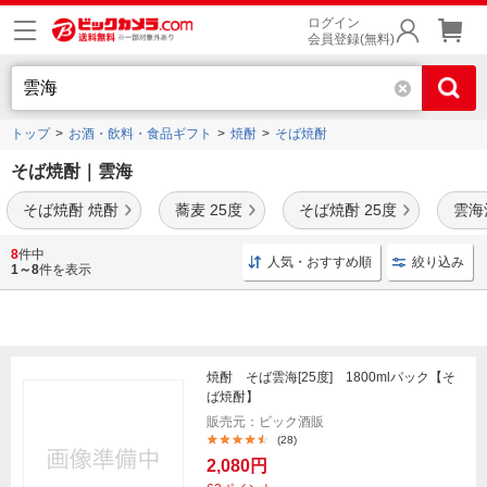
ログイン
会員登録(無料)
トップ
お酒・飲料・食品ギフト
焼酎
そば焼酎
そば焼酎｜雲海
そば焼酎 焼酎
蕎麦 25度
そば焼酎 25度
雲海
雲海
や宝酒造の
十割
といったそば焼酎を取扱中です。
アルコール度数25度
や
38度
など
8
件中
人気・おすすめ順
絞り込み
の種類をご用意。
1～8
件を表示
焼酎 そば雲海[25度] 1800mlパック【そ
ば焼酎】
販売元：ビック酒販
(28)
2,080円