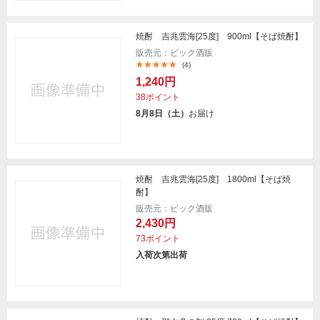
焼酎 吉兆雲海[25度] 900ml【そば焼酎】
販売元：ビック酒販
(4)
1,240円
38ポイント
8月8日（土）
お届け
焼酎 吉兆雲海[25度] 1800ml【そば焼
酎】
販売元：ビック酒販
2,430円
73ポイント
入荷次第出荷