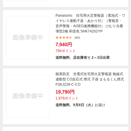
Panasonic 住宅用火災警報器（電池式・ワ
イヤレス連動子器・あかり付）（警報音・
音声警報・AiSEG連携機能付） けむり当番
薄型2種 和室色 SHK74202YP
(40)
7,940円
794ポイント
送料無料、店在庫有り 2～3日出荷
能美防災 光電式住宅用火災警報器 無線式
連動型 CO反応式 煙式 子器 まもるくん煙式
FSKJ228-C-CO
19,790円
1,979ポイント
送料無料、9月8日（火）
お届け