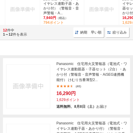
イヤレス連動子器・あ
イヤレ
かり付）（警報音・音
器セッ
声警報・A...
かり付（
7,940円
16,29
（税込）
794ポイント
1,62
(40)
12
件中
納期 早い順
絞り込み
1～12
件を表示
Panasonic 住宅用火災警報器（電池式・ワ
イヤレス連動親器・子器セット（2台）・あ
かり付（警報音・音声警報・AiSEG連携機
能付） けむり当番薄型2...
(46)
16,290円
1,629ポイント
送料無料、8月8日（土）
お届け
Panasonic 住宅用火災警報器（電池式・ワ
イヤレス連動子器・あかり付）（警報音・