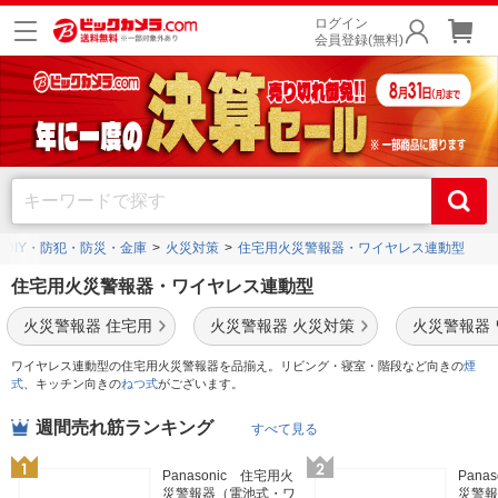
ログイン
会員登録(無料)
・DIY・防犯・防災・金庫
火災対策
住宅用火災警報器・ワイヤレス連動型
住宅用火災警報器・ワイヤレス連動型
火災警報器 住宅用
火災警報器 火災対策
火災警報器
ワイヤレス連動型の住宅用火災警報器を品揃え。リビング・寝室・階段など向きの
煙
式
、キッチン向きの
ねつ式
がございます。
週間売れ筋ランキング
すべて見る
Panasonic 住宅用火
Pana
災警報器（電池式・ワ
災警報