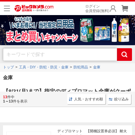
ログイン
会員登録(無料)
トップ
工具・DIY・防犯・防災・金庫
防犯用品
金庫
金庫
【8/31(月)まで】指定のディプロマット金庫がクーポ
13
件中
ン利用で20％ポイントサービス
人気・おすすめ順
絞り込み
1～13
件を表示
ディプロマット 【開梱設置券必須】 耐火