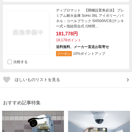
ディプロマット 【開梱設置券必須】 プレ
ミアム耐火金庫 SoHo 36L アイボリー／パ
ネル：コールブラック SH500IVCB [テンキ
ー式＋指紋照合式 /1時間...
181,778円
18,178ポイント
送料無料、メーカー直送お取寄せ
10%ポイントアップ
クーポン
比較する
ほしいものリストを見る
おすすめ記事特集