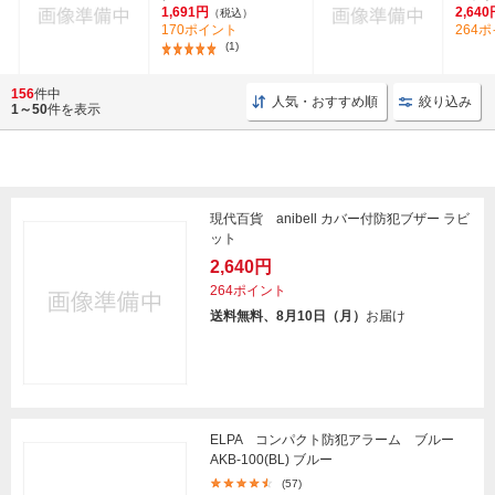
1,691円
2,640
（税込）
170ポイント
264
(1)
156
件中
人気・おすすめ順
絞り込み
1～50
件を表示
現代百貨 anibell カバー付防犯ブザー ラビ
ット
2,640円
264ポイント
送料無料、8月10日（月）
お届け
ELPA コンパクト防犯アラーム ブルー
AKB-100(BL) ブルー
(57)