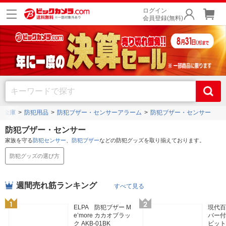
ログイン
会員登録(無料)
・金庫
防犯用品
防犯ブザー・センサーアラーム
防犯ブザー・センサー
防犯ブザー・センサー
家族を守る
防犯センサー
、
防犯ブザー
などの防犯グッズを取り揃えております。
防犯グッズの選び方
週間売れ筋ランキング
すべて見る
ELPA 防犯ブザー M
現代百貨
e’more カカオブラッ
バー付
ク AKB-01BK
ビット