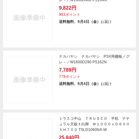
レ－／W1600D400 PS164N
9,822円
983ポイント
送料無料、9月4日（金）
お届け
ナカバヤシ ナカバヤシ PSX用棚板／グ
レ－／W1600D290 PS162N
7,789円
779ポイント
送料無料、9月4日（金）
お届け
トラスコ中山 ＴＲＵＳＣＯ 平机 ナチ
ュラル天板Ｘ白脚 Ｗ１０００ｘＤ６００
ＸＨ７００ TSLD1060NA-W
25,840円