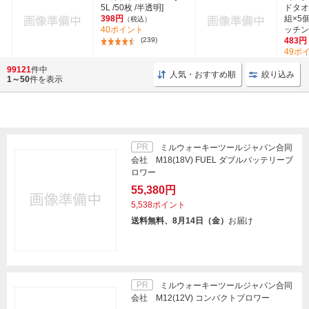
5L /50枚 /半透明]
ドタオ
398円
組×5個
（税込）
40ポイント
ッチンペ
(239)
483円
49ポ
99121
件中
人気・おすすめ順
絞り込み
1～50
件を表示
PR
ミルウォーキーツールジャパン合同
会社 M18(18V) FUEL ダブルバッテリーブ
ロワー
55,380円
5,538ポイント
送料無料、8月14日（金）
お届け
PR
ミルウォーキーツールジャパン合同
会社 M12(12V) コンパクトブロワー