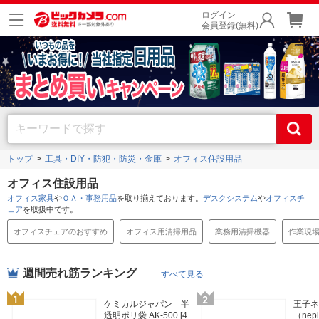
ログイン
会員登録(無料)
トップ
工具・DIY・防犯・防災・金庫
オフィス住設用品
オフィス住設用品
オフィス家具
や
ＯＡ・事務用品
を取り揃えております。
デスクシステム
や
オフィスチ
ェア
を取扱中です。
オフィスチェアのおすすめ
オフィス用清掃用品
業務用清掃機器
作業現
週間売れ筋ランキング
すべて見る
ケミカルジャパン 半
王子ネ
透明ポリ袋 AK-500 [4
（ne