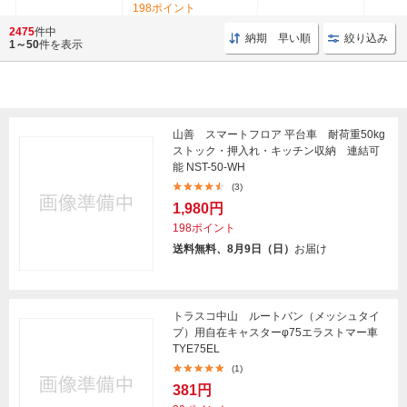
198ポイント
(3)
2475
件中
納期 早い順
絞り込み
1～50
件を表示
山善 スマートフロア 平台車 耐荷重50kg
ストック・押入れ・キッチン収納 連結可
能 NST-50-WH
(3)
1,980円
198ポイント
送料無料、8月9日（日）
お届け
トラスコ中山 ルートバン（メッシュタイ
プ）用自在キャスターφ75エラストマー車
TYE75EL
(1)
381円