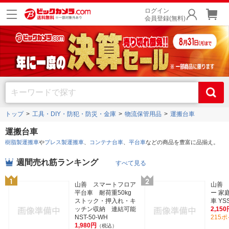
ログイン
会員登録(無料)
トップ
工具・DIY・防犯・防災・金庫
物流保管用品
運搬台車
運搬台車
樹脂製運搬車
や
プレス製運搬車
、
コンテナ台車
、
平台車
などの商品を豊富に品揃え。
週間売れ筋ランキング
すべて見る
山善 スマートフロア
山善 
平台車 耐荷重50kg
ー 家
ストック・押入れ・キ
車 YS
ッチン収納 連結可能
2,150
NST-50-WH
215
1,980円
（税込）