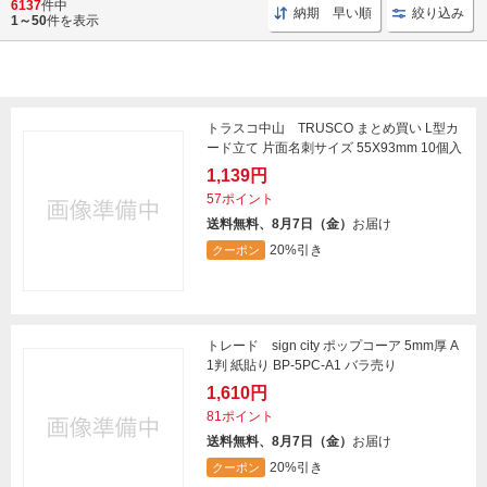
6137
件中
納期 早い順
絞り込み
1～50
件を表示
トラスコ中山 TRUSCO まとめ買い L型カ
ード立て 片面名刺サイズ 55X93mm 10個入
1,139円
57ポイント
送料無料、8月7日（金）
お届け
20%引き
クーポン
トレード sign city ポップコーア 5mm厚 A
1判 紙貼り BP-5PC-A1 バラ売り
1,610円
81ポイント
送料無料、8月7日（金）
お届け
20%引き
クーポン