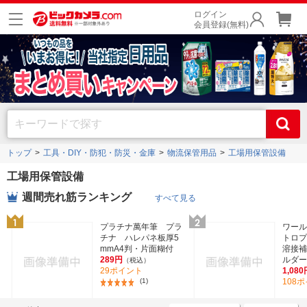
ログイン
会員登録(無料)
トップ
工具・DIY・防犯・防災・金庫
物流保管用品
工場用保管設備
工場用保管設備
週間売れ筋ランキング
すべて見る
プラチナ萬年筆 プラ
ワール
チナ ハレパネ板厚5
トロプ
mmA4判・片面糊付
溶接補
289円
ルダー 
（税込）
29ポイント
1,080
(1)
108