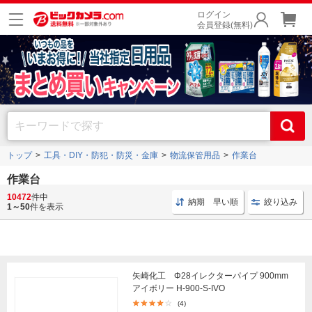
ログイン
会員登録(無料)
トップ
工具・DIY・防犯・防災・金庫
物流保管用品
作業台
作業台
軽量タイプ
や
小型タイプ
、
折りたたみタイプ
、
昇降式タイプ
などの作業台を豊富に取
10472
件中
納期 早い順
絞り込み
り揃えております。
1～50
件を表示
矢崎化工 Φ28イレクターパイプ 900mm
アイボリー H-900-S-IVO
(4)