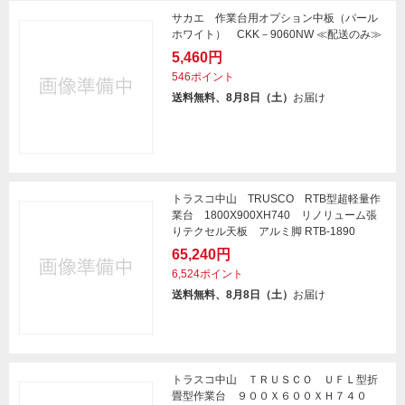
サカエ 作業台用オプション中板（パール
ホワイト） CKK－9060NW ≪配送のみ≫
5,460円
546ポイント
送料無料、8月8日（土）
お届け
トラスコ中山 TRUSCO RTB型超軽量作
業台 1800X900XH740 リノリューム張
りテクセル天板 アルミ脚 RTB-1890
65,240円
6,524ポイント
送料無料、8月8日（土）
お届け
トラスコ中山 ＴＲＵＳＣＯ ＵＦＬ型折
畳型作業台 ９００Ｘ６００ＸＨ７４０