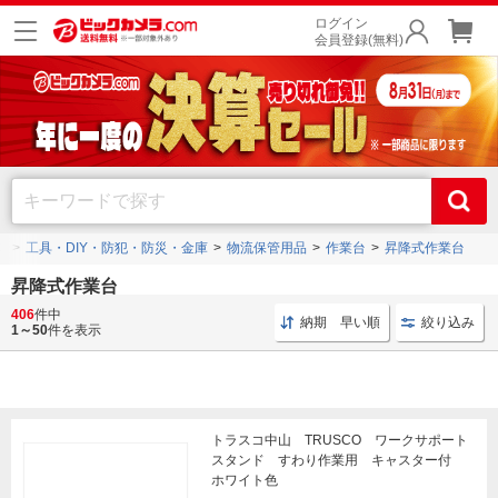
ログイン
会員登録(無料)
プ
工具・DIY・防犯・防災・金庫
物流保管用品
作業台
昇降式作業台
昇降式作業台
サカエ
や
トラスコ中山
、
スガツネ工業
などの人気メーカーの昇降式作業台を豊富に品
406
件中
納期 早い順
絞り込み
揃え。
1～50
件を表示
トラスコ中山 TRUSCO ワークサポート
スタンド すわり作業用 キャスター付
ホワイト色