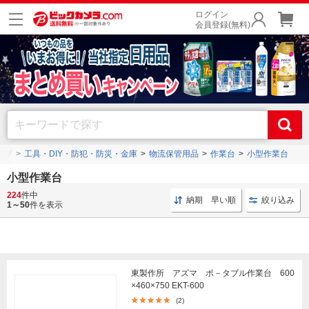
ログイン
会員登録(無料)
ップ
工具・DIY・防犯・防災・金庫
物流保管用品
作業台
小型作業台
小型作業台
サカエ
や
東製作所
、
トラスコ中山
などの人気メーカーの小型作業台を豊富に品揃え。
224
件中
納期 早い順
絞り込み
キャスター付きの商品
なども取扱中です。
1～50
件を表示
東製作所 アズマ ポ－タブル作業台 600
×460×750 EKT-600
(2)