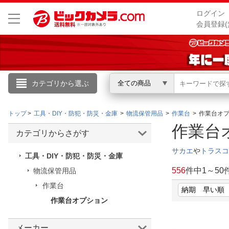
ログイン
会員登録(
カテゴリから選ぶ
全ての商品
こんにちは
トップ
工具・DIY・防犯・防災・金庫
物流保管用品
作業台
作業台オ
ログイン
作業台
カテゴリからさがす
新規会員登録
サカエ
や
トラスコ
工具・DIY・防犯・防災・金庫
556
件中
1
～
50
物流保管用品
会員メニュー
作業台
作業台オプション
お買いもの履歴
閲覧履歴
メーカー