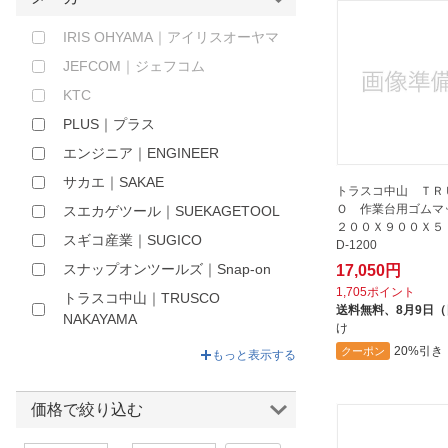
ほしいもの
IRIS OHYAMA｜アイリスオーヤマ
お知らせ
JEFCOM｜ジェフコム
KTC
PLUS｜プラス
エンジニア｜ENGINEER
サカエ｜SAKAE
トラスコ中山 ＴＲ
Ｏ 作業台用ゴムマ
スエカゲツール｜SUEKAGETOOL
２００Ｘ９００Ｘ５ 
スギコ産業｜SUGICO
D-1200
スナップオンツールズ｜Snap-on
17,050円
1,705ポイント
トラスコ中山｜TRUSCO
送料無料、
8月9日
NAKAYAMA
け
トレード｜TRADE
20%引き
クーポン
もっと表示する
ナカオ｜nakao
バーコ｜BAHCO
価格で絞り込む
ピカコーポレイション｜Pica