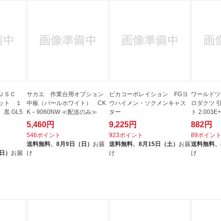
法
よくある質問・お問合せ
I
ご利用規約
E
ＵＳＣ
サカエ 作業台用オプション
ピカコーポレイション FGヨ
ワールドツ
ット １
中板（パールホワイト） CK
ウハイメン・ソクメンキャス
ロダクツ 引
黒 GL5
K－9060NW ≪配送のみ≫
ター
ト 2.003E
5,460円
9,225円
882円
546ポイント
923ポイント
89ポイン
送料無料、
8月9日（日）
お届
送料無料、
8月15日（土）
お届
送料無料、
（日）
お届
け
け
け