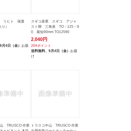
 リヒト 保護
スギコ産業 スギコ アジャ
入り）
スト脚 三角座 TO－125－9
0 最短90mm TO12590
2,040円
ト
9月4日（金）
お届
204ポイント
送料無料、
9月4日（金）
お届
け
 TRUSCO 作業
トラスコ中山 TRUSCO 作業
キャビネット 木目
台用包装ロールカッターセッ