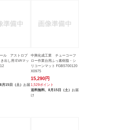
人窓口
R情報
nglish / 中文
ール アストロプ
中興化成工業 チューコーフ
き出し用 EVAマッ
ロー作業台用ふっ素樹脂・シ
+12
リコーンマット FGBS700120
X0975
15,290円
ト
8月15日（土）
お届
1,529ポイント
送料無料、
8月15日（土）
お届
け