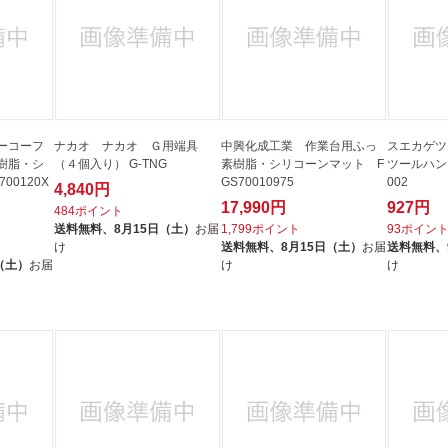
ーコーフ
ナカオ ナカオ Ｇ用端具
中興化成工業 作業台用ふっ
スエカゲ
樹脂・シ
（４個入り） G-TNG
素樹脂・シリコーンマット F
ツールハン
00120X
GS70010975
002
4,840円
17,990円
927円
484ポイント
送料無料、
8月15日（土）
お届
1,799ポイント
93ポイン
け
送料無料、
8月15日（土）
お届
送料無料、
（土）
お届
け
け