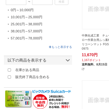
~
もりや産業｜MORIYA Sangyo
0円～10,000円
リヒトラブ｜LIHIT LAB.
10,001円～25,000円
ワールドツール｜WORLDTOOL
25,001円～38,000円
中興化成工業｜CHUKOH
CHEMICAL INDUSTRIES
38,001円～57,000円
中興化成工業 チュ
山金工業｜YAMAKIN
57,001円～78,000円
ロー作業台用ふっ素
リコーンマット FGS7
78,001円～229,660円
もっと表示する
0975
11,670円
以下の商品を表示する
1,167ポイント
送料無料、
8月15日
け
在庫がある商品
販売終了商品を含める