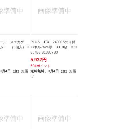
ツール スエカゲ
PLUS JTX 240015のり付
ガー （5個入） H
パネル7mm厚 B310枚 B13
8J7B3 B138J7B3
5,932円
ト
594ポイント
9月4日（金）
お届
送料無料、
9月4日（金）
お届
け