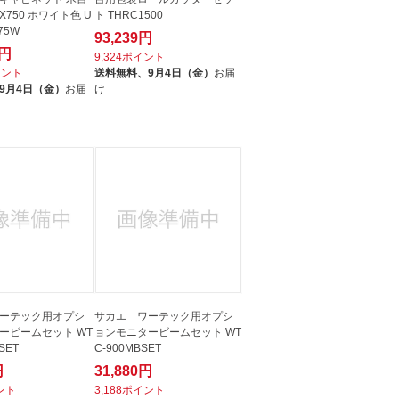
X750 ホワイト色 U
ト THRC1500
75W
93,239円
1円
9,324ポイント
イント
送料無料、
9月4日（金）
お届
9月4日（金）
お届
け
ーテック用オプシ
サカエ ワーテック用オプシ
ービームセット WT
ョンモニタービームセット WT
SET
C-900MBSET
円
31,880円
イント
3,188ポイント