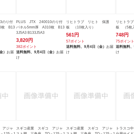
13のり付
PLUS JTX 240010のり付
リヒトラブ リヒト 保護
リヒトラブ
0枚 B13
パネル5mm厚 A310枚 B13
板 （10枚入り）
板 （5枚
3J5A3 B133J5A3
561円
748円
3,820円
57ポイント
75ポイン
382ポイント
送料無料、
9月4日（金）
お届
送料無料、
（金）
お届
送料無料、
9月4日（金）
お届
け
け
け
 アジャ
スギコ産業 スギコ アジャ
スギコ産業 スギコ アジャ
トラスコ中山
－125－1
スト脚 三角座 TO－125－1
スト脚 三角座 TO－125－1
台用サイド