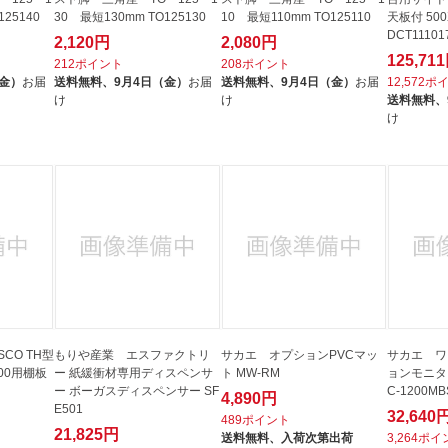
25140
30 最短130mm TO125130
10 最短110mm TO125110
天板付 500
DCT11101
2,120円
2,080円
125,71
212ポイント
208ポイント
（金）
お届
送料無料、
9月4日（金）
お届
送料無料、
9月4日（金）
お届
12,572ポ
け
け
送料無料、
け
CO TH型
もりや産業 エスファクトリ
サカエ オプションPVCマッ
サカエ ワ
00用棚板
ー 紙緩衝材専用ディスペンサ
ト MW-RM
ョンモニタ
ー ボーガスディスペンサー SF
C-1200MB
4,890円
E501
32,640
489ポイント
21,825円
送料無料、
入荷次第出荷
3,264ポ