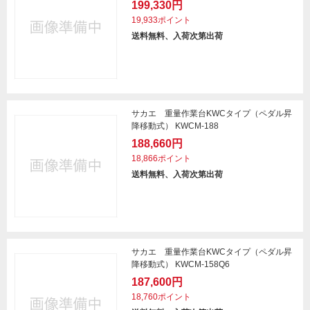
199,330円
19,933ポイント
送料無料、入荷次第出荷
サカエ 重量作業台KWCタイプ（ペダル昇
降移動式） KWCM-188
188,660円
18,866ポイント
送料無料、入荷次第出荷
サカエ 重量作業台KWCタイプ（ペダル昇
降移動式） KWCM-158Q6
187,600円
18,760ポイント