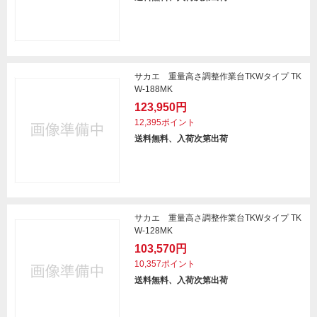
サカエ 重量高さ調整作業台TKWタイプ TK
W-188MK
123,950円
12,395ポイント
送料無料、入荷次第出荷
サカエ 重量高さ調整作業台TKWタイプ TK
W-128MK
103,570円
10,357ポイント
送料無料、入荷次第出荷