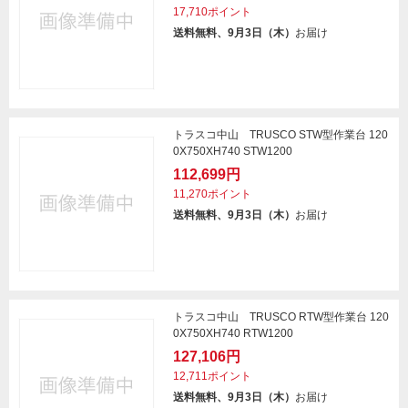
17,710ポイント
送料無料、9月3日（木）
お届け
トラスコ中山 TRUSCO STW型作業台 120
0X750XH740 STW1200
112,699円
11,270ポイント
送料無料、9月3日（木）
お届け
トラスコ中山 TRUSCO RTW型作業台 120
0X750XH740 RTW1200
127,106円
12,711ポイント
送料無料、9月3日（木）
お届け