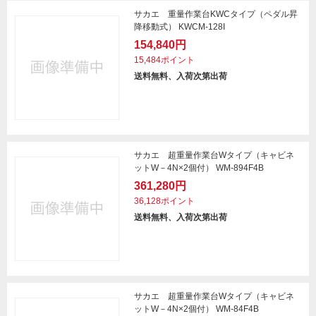
サカエ 重量作業台KWCタイプ（ペダル昇
降移動式） KWCM-128I
154,840円
15,484ポイント
送料無料、入荷次第出荷
サカエ 超重量作業台Wタイプ（キャビネ
ットW－4N×2個付） WM-894F4B
361,280円
36,128ポイント
送料無料、入荷次第出荷
サカエ 超重量作業台Wタイプ（キャビネ
ットW－4N×2個付） WM-84F4B