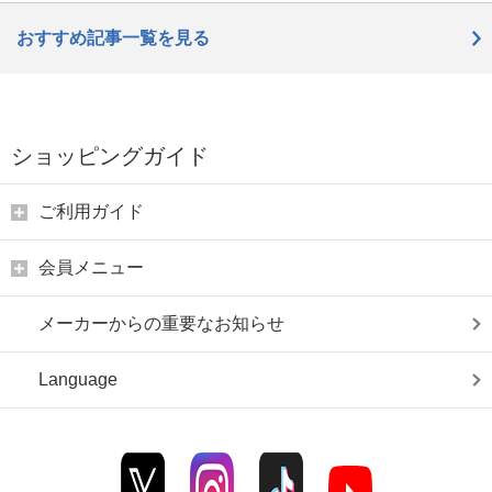
おすすめ記事一覧を見る
ショッピングガイド
ご利用ガイド
会員メニュー
メーカーからの重要なお知らせ
Language