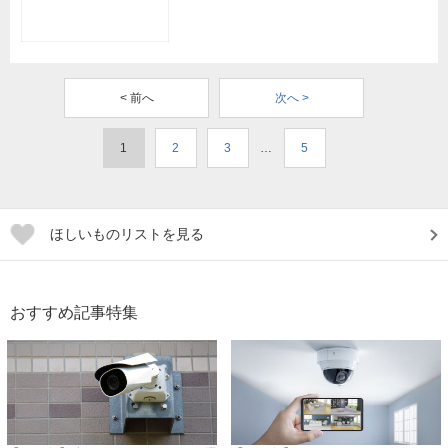
< 前へ
次へ >
1
2
3
…
5
ほしいものリストを見る
おすすめ記事特集