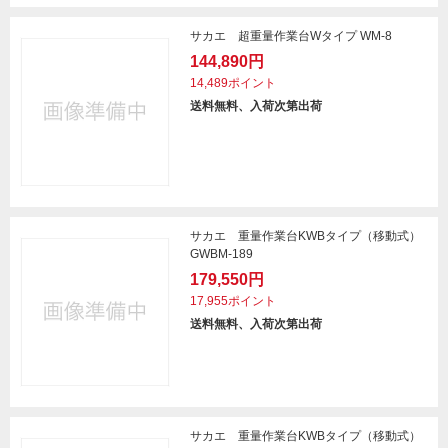
サカエ 超重量作業台Wタイプ WM-8
144,890円
14,489ポイント
送料無料、入荷次第出荷
サカエ 重量作業台KWBタイプ（移動式）
GWBM-189
179,550円
17,955ポイント
送料無料、入荷次第出荷
サカエ 重量作業台KWBタイプ（移動式）