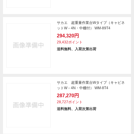
サカエ 超重量作業台Wタイプ（キャビネ
ットW－4N・中棚付） WM-89T4
294,320円
29,432ポイント
送料無料、入荷次第出荷
サカエ 超重量作業台Wタイプ（キャビネ
ットW－4N・中棚付） WM-8T4
287,270円
28,727ポイント
送料無料、入荷次第出荷