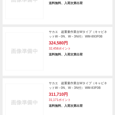
送料無料、入荷次第出荷
サカエ 超重量作業台Wタイプ（キャビネ
ットW－0N、W－3N付） WM-893F0B
324,580円
32,458ポイント
送料無料、入荷次第出荷
サカエ 超重量作業台Wタイプ（キャビネ
ットW－0N、W－3N付） WM-83F0B
311,710円
31,171ポイント
送料無料、入荷次第出荷