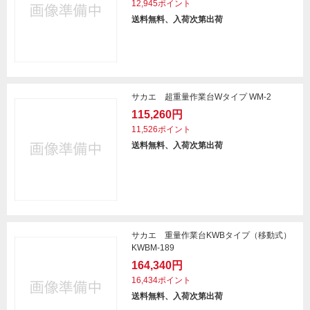
12,945ポイント
送料無料、入荷次第出荷
サカエ 超重量作業台Wタイプ WM-2
115,260円
11,526ポイント
送料無料、入荷次第出荷
サカエ 重量作業台KWBタイプ（移動式）
KWBM-189
164,340円
16,434ポイント
送料無料、入荷次第出荷