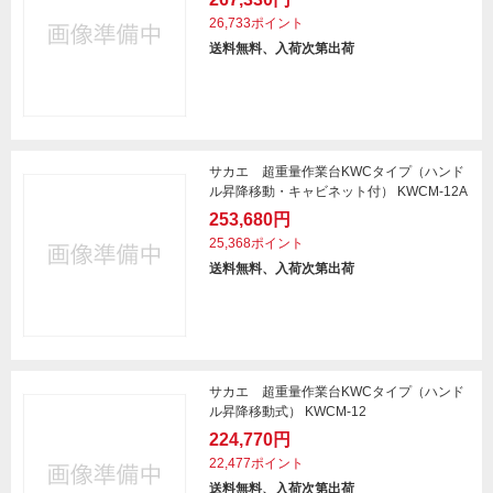
26,733ポイント
送料無料、入荷次第出荷
サカエ 超重量作業台KWCタイプ（ハンド
ル昇降移動・キャビネット付） KWCM-12A
253,680円
25,368ポイント
送料無料、入荷次第出荷
サカエ 超重量作業台KWCタイプ（ハンド
ル昇降移動式） KWCM-12
224,770円
22,477ポイント
送料無料、入荷次第出荷