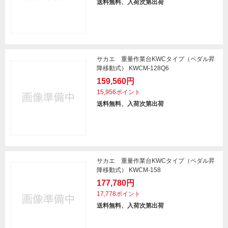
送料無料、入荷次第出荷
サカエ 重量作業台KWCタイプ（ペダル昇
降移動式） KWCM-128Q6
159,560円
15,956ポイント
送料無料、入荷次第出荷
サカエ 重量作業台KWCタイプ（ペダル昇
降移動式） KWCM-158
177,780円
17,778ポイント
送料無料、入荷次第出荷