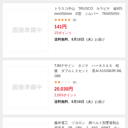
トラスコ中山 TRUSCO カラビナ 線径5
mmX50mm D型 シルバー TKN550SV
(2)
141円
15ポイント
送料無料、8月18日（火）
お届け
TJMデザイン タジマ ハーネスＧＳ 蛇
腹 ダブルＬ２セット 黒Ｍ A1GSMJR-WL
2BK
(2)
20,030円
2,003ポイント
送料無料、8月18日（火）
お届け
藤井電工 ツヨロン 胴ベルト型墜落制止