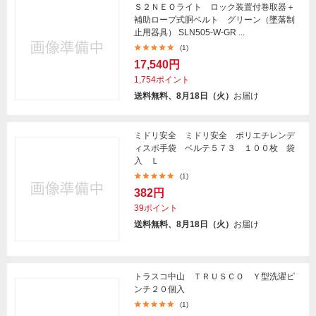
Ｓ２ＮＥＯライト ロック装置付巻取器＋
補助ロープ式胴ベルト グリーン（墜落制
止用器具） SLN505-W-GR ...
(1)
17,540円
1,754ポイント
送料無料、8月18日（火）
お届け
ミドリ安全 ミドリ安全 ポリエチレンデ
ィスポ手袋 ベルテ５７３ １００枚 袋
入 Ｌ
(1)
382円
39ポイント
送料無料、8月18日（火）
お届け
トラスコ中山 ＴＲＵＳＣＯ Ｙ型洗濯ピ
ンチ２０個入
(1)