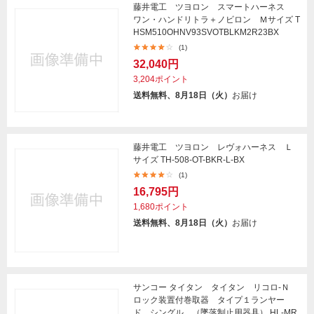
藤井電工 ツヨロン スマートハーネス
ワン・ハンドリトラ＋ノビロン Ｍサイズ T
HSM510OHNV93SVOTBLKM2R23BX
(1)
32,040円
3,204ポイント
送料無料、8月18日（火）
お届け
藤井電工 ツヨロン レヴォハーネス Ｌ
サイズ TH-508-OT-BKR-L-BX
(1)
16,795円
1,680ポイント
送料無料、8月18日（火）
お届け
サンコー タイタン タイタン リコロ‐Ｎ
ロック装置付巻取器 タイプ１ランヤー
ド シングル （墜落制止用器具） HL-MR