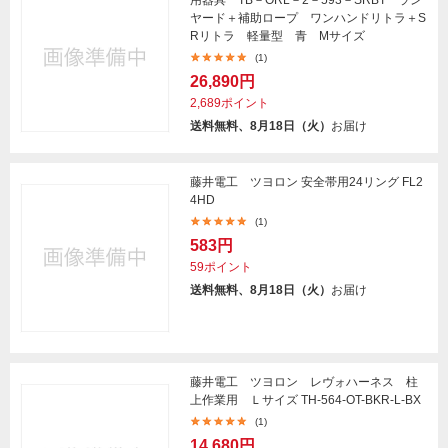
用器具 TB－ORL－2－593－SRBT ラン
ヤード＋補助ロープ ワンハンドリトラ＋S
Rリトラ 軽量型 青 Mサイズ
(1)
26,890円
2,689ポイント
送料無料、8月18日（火）
お届け
藤井電工 ツヨロン 安全帯用24リング FL2
4HD
(1)
583円
59ポイント
送料無料、8月18日（火）
お届け
藤井電工 ツヨロン レヴォハーネス 柱
上作業用 Ｌサイズ TH-564-OT-BKR-L-BX
(1)
14,680円