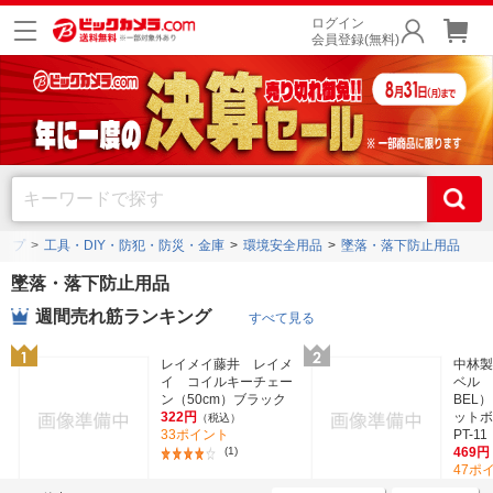
ログイン
会員登録(無料)
ップ
工具・DIY・防犯・防災・金庫
環境安全用品
墜落・落下防止用品
墜落・落下防止用品
週間売れ筋ランキング
すべて見る
レイメイ藤井 レイメ
中林製
イ コイルキーチェー
ベル 
ン（50cm）ブラック
BEL
322円
ットボ
（税込）
33ポイント
PT-11
(1)
469円
47ポ