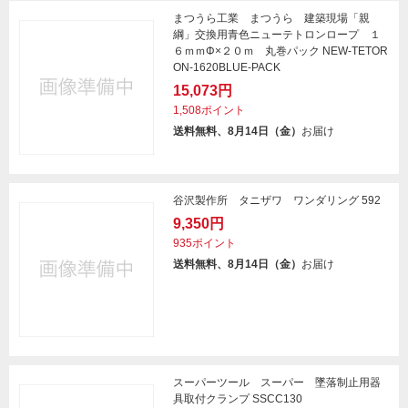
まつうら工業 まつうら 建築現場「親
綱」交換用青色ニューテトロンロープ １
６ｍｍΦ×２０ｍ 丸巻パック NEW-TETOR
ON-1620BLUE-PACK
15,073円
1,508ポイント
送料無料、8月14日（金）
お届け
谷沢製作所 タニザワ ワンダリング 592
9,350円
935ポイント
送料無料、8月14日（金）
お届け
スーパーツール スーパー 墜落制止用器
具取付クランプ SSCC130