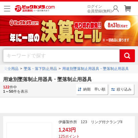
ログイン
会員登録(無料)
境安全用品
墜落・落下防止用品
用途別墜落制止用器具・墜落制止用器具
用途別墜落制止用器具・墜落制止用器具
藤井電工
や
グリーンクロス
、
サンコー タイタン
などの人気メーカーの用途別墜落制止
122
件中
納期 早い順
絞り込み
用器具・墜落制止用器具を豊富に品揃え。
1～50
件を表示
伊藤製作所 123 リング付クランプII
1,243円
125ポイント