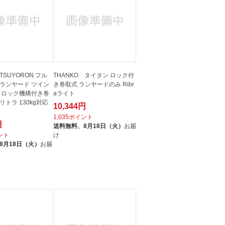
SUYORON フル
THANKO タイタン ロック付
ランヤード ツイン
き巻取式 ランヤードのみ Ribr
 ロック機構付き巻
aライト
トラ 130kg対応
10,344円
1,035ポイント
円
送料無料、
8月18日（火）
お届
イント
け
8月18日（火）
お届