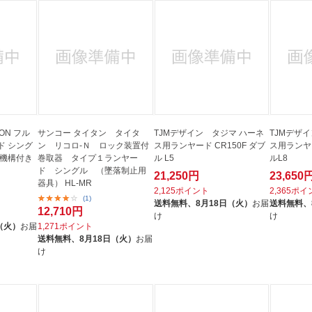
法
よくある質問・お問合せ
I
ご利用規約
E
ON フル
サンコー タイタン タイタ
TJMデザイン タジマ ハーネ
TJMデザ
ド シング
ン リコロ‐Ｎ ロック装置付
ス用ランヤード CR150F ダブ
ス用ランヤー
ク機構付き
巻取器 タイプ１ランヤー
ル L5
ルL8
ド シングル （墜落制止用
21,250円
23,650
器具） HL-MR
2,125ポイント
2,365ポ
(1)
送料無料、
8月18日（火）
お届
送料無料、
12,710円
け
け
（火）
お届
1,271ポイント
送料無料、
8月18日（火）
お届
け