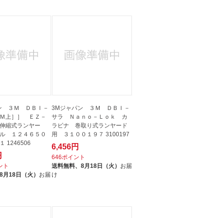
ン ３Ｍ ＤＢＩ－
3Mジャパン ３Ｍ ＤＢＩ－
Ｍ上］］ ＥＺ－
サラ Ｎａｎｏ－Ｌｏｋ カ
伸縮式ランヤー
ラビナ 巻取り式ランヤード
ル １２４６５０
用 ３１００１９７ 3100197
 1246506
6,456円
円
646ポイント
イント
送料無料、
8月18日（火）
お届
8月18日（火）
お届
け