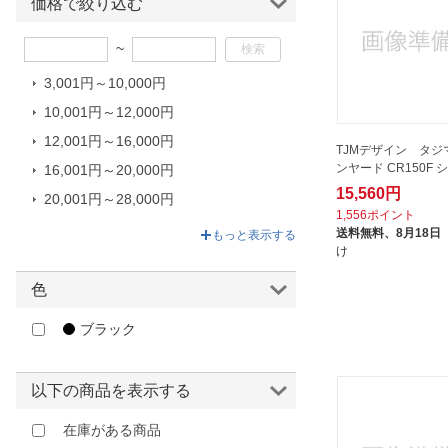
基陽｜KIYO
価格で絞り込む
藤井電工｜FUJII DENKO
~
谷沢製作所｜TANIZAWA
SEISAKUSHO
3,001円～10,000円
3Mジャパン｜スリーエムジャパン
10,001円～12,000円
12,001円～16,000円
TJMデザイン タジ
ンヤード CR150F 
16,001円～20,000円
15,560円
20,001円～28,000円
1,556ポイント
28,001円～75,240円
送料無料、
8月18日
もっと表示する
け
色
ブラック
以下の商品を表示する
在庫がある商品