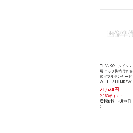
THANKO タイタン
用 ロック機構付き
式ダブルランヤード HL－MRZ
W－1．3 HLMRZW1
21,630円
2,163ポイント
送料無料、
8月18日
け