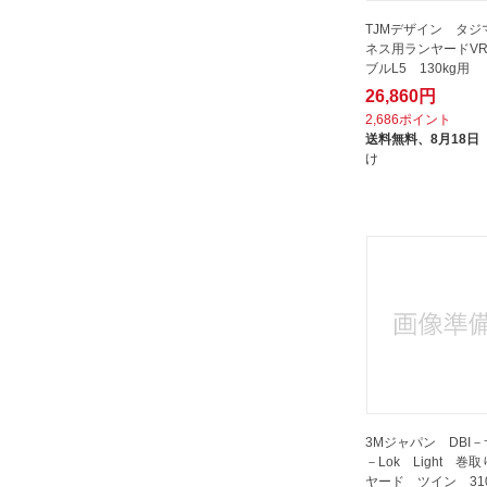
TJMデザイン タジ
ネス用ランヤードVR
ブルL5 130kg用
26,860円
2,686ポイント
送料無料、
8月18日
け
3Mジャパン DBI－
－Lok Light 巻
ヤード ツイン 31