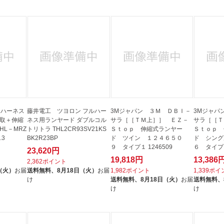
 ハーネス
藤井電工 ツヨロン フルハー
3Mジャパン ３Ｍ ＤＢＩ－
3Mジャパ
巻取＋伸縮
ネス用ランヤード ダブルコル
サラ［［ＴＭ上］］ ＥＺ－
サラ［［Ｔ
トリトラ THL2CR93SV21KS
Ｓｔｏｐ 伸縮式ランヤー
Ｓｔｏｐ 
.3
BK2R23BP
ド ツイン １２４６５０
ド シング
９ タイプ１ 1246509
６ タイプ１
23,620円
19,818円
13,386
2,362ポイント
（火）
お届
送料無料、
8月18日（火）
お届
1,982ポイント
1,339ポ
け
送料無料、
8月18日（火）
お届
送料無料、
け
け