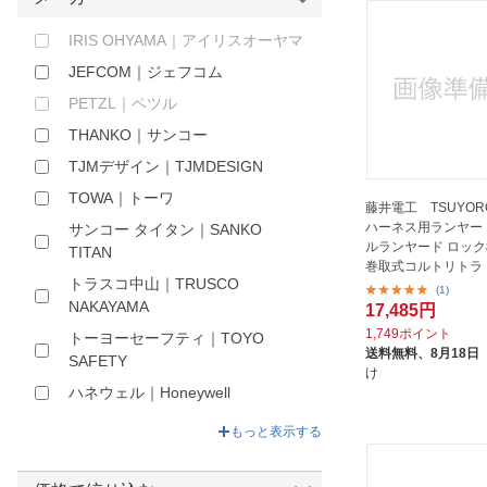
ほしいもの
IRIS OHYAMA｜アイリスオーヤマ
お知らせ
JEFCOM｜ジェフコム
PETZL｜ペツル
THANKO｜サンコー
TJMデザイン｜TJMDESIGN
TOWA｜トーワ
藤井電工 TSUYOR
ハーネス用ランヤー
サンコー タイタン｜SANKO
ルランヤード ロッ
TITAN
巻取式コルトリトラ
トラスコ中山｜TRUSCO
(1)
NAKAYAMA
17,485円
1,749ポイント
トーヨーセーフティ｜TOYO
送料無料、
8月18日
SAFETY
け
ハネウェル｜Honeywell
マーベル｜MARVEL
もっと表示する
ミドリ安全｜MIDORI ANZEN