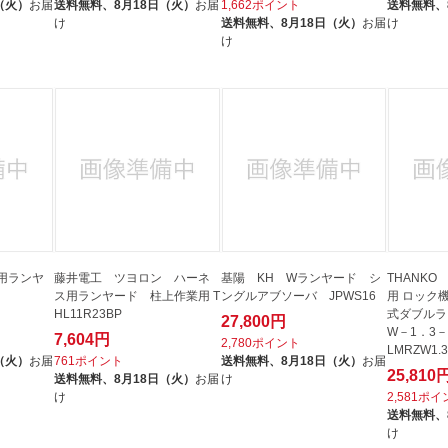
（火）
お届
送料無料、
8月18日（火）
お届
1,662ポイント
送料無料、
け
送料無料、
8月18日（火）
お届
け
け
用ランヤ
藤井電工 ツヨロン ハーネ
基陽 KH Wランヤード シ
THANKO
ス用ランヤード 柱上作業用 T
ングルアブソーバ JPWS16
用 ロック
HL11R23BP
式ダブルランヤー
27,800円
W－1．3－
7,604円
2,780ポイント
LMRZW1.3
（火）
お届
761ポイント
送料無料、
8月18日（火）
お届
25,810
送料無料、
8月18日（火）
お届
け
け
2,581ポ
送料無料、
け