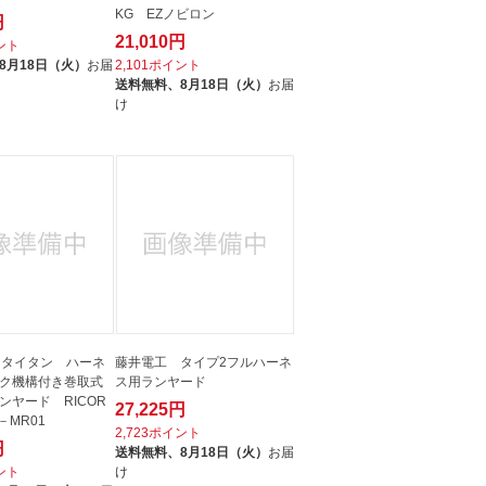
KG EZノビロン
円
21,010円
イント
8月18日（火）
お届
2,101ポイント
送料無料、
8月18日（火）
お届
け
O タイタン ハーネ
藤井電工 タイプ2フルハーネ
ク機構付き巻取式
ス用ランヤード
ンヤード RICOR
27,225円
－MR01
2,723ポイント
円
送料無料、
8月18日（火）
お届
イント
け