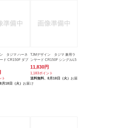
人窓口
R情報
nglish / 中文
イン タジマ ハーネ
TJMデザイン タジマ 兼用ラ
ド CR150F ダブ
ンヤード CR150F シングルL5
11,830円
円
1,183ポイント
イント
送料無料、
8月18日（火）
お届
8月18日（火）
お届
け