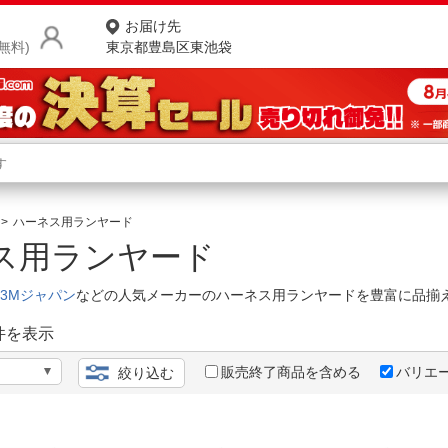
お届け先
無料)
東京都豊島区東池袋
商品をさがす
ランキングからさがす
ネ
ハーネス用ランヤード
ス用ランヤード
カテゴリ一覧からさがす
ポ
3Mジャパン
などの人気メーカーのハーネス用ランヤードを豊富に品揃
店
件を表示
お
お客様サポート
販売終了商品を含める
バリエ
絞り込む
ご利用ガイド