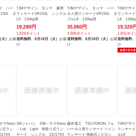
マ ハー
TJMデザイン タジマ 兼用
TJMデザイン タジマ ハー
TJMデザ
150L ダ
ランヤードVR150L シングル
ネス用ランヤードVR150L ダ
ランヤード
L5 130kg用
ブルL8 130kg用
L8 130k
19,290円
35,060円
19,320
1,929ポイント
3,506ポイント
1,932ポ
（火）
お届
送料無料、
8月18日（火）
お届
送料無料、
8月18日（火）
お届
送料無料、
け
け
け
サラNano
3Mジャパン DBI－サラNano
藤井電工 TSUYORON フル
TJMデザ
取り式ラン
－Lok Light 巻取り式ラン
ハーネス用ランヤード ツイン
ランヤードK
01764
ヤード シングル 3101763
ランヤード 伸縮式ノビロン
ルL8