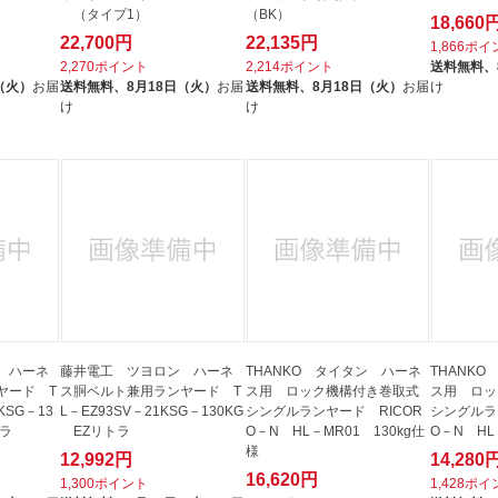
（タイプ1）
（BK）
18,660
22,700円
22,135円
1,866ポ
2,270ポイント
2,214ポイント
送料無料、
（火）
お届
送料無料、
8月18日（火）
お届
送料無料、
8月18日（火）
お届
け
け
け
 ハーネ
藤井電工 ツヨロン ハーネ
THANKO タイタン ハーネ
THANK
ヤード T
ス胴ベルト兼用ランヤード T
ス用 ロック機構付き巻取式
ス用 ロッ
KSG－13
L－EZ93SV－21KSG－130KG
シングルランヤード RICOR
シングルラ
トラ
EZリトラ
O－N HL－MR01 130kg仕
O－N HL
様
12,992円
14,280
16,620円
1,300ポイント
1,428ポ