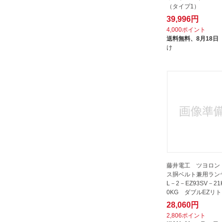
（タイプ1）
39,996円
4,000ポイント
送料無料、
8月18日
け
藤井電工 ツヨロン
ス胴ベルト兼用ラン
L－2－EZ93SV－21
0KG ダブルEZリ
28,060円
2,806ポイント