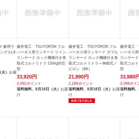
マ 兼用ラ
藤井電工 TSUYORON フル
藤井電工 TSUYORON フル
藤井電工 T
シングルL8
ハーネス用ランヤード ツイン
ハーネス用ランヤード ダブル
ハーネス用
ランヤード ロック機構付き巻
ランヤード ロック機構付き巻
ランヤード
取式コルトリトラ 130kg対応
取式コルトリトラ＋伸縮式ノ
取式コルトリ
型
ビロン（BK）
型
（火）
お届
33,920円
21,890円
33,980
3,392ポイント
2,189ポイント
3,398ポ
送料無料、
8月18日（火）
お届
送料無料、
8月18日（火）
お届
送料無料、
け
け
け