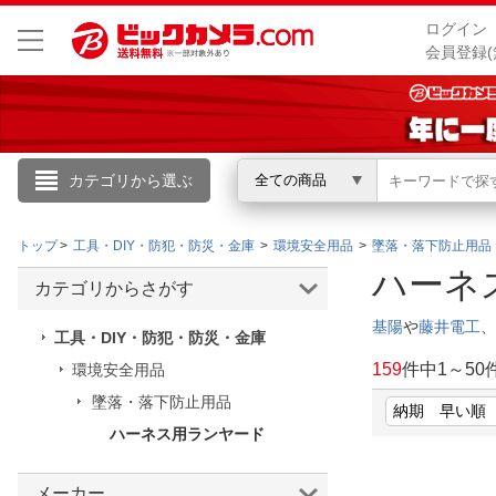
ログイン
会員登録(
カテゴリから選ぶ
全ての商品
こんにちは
トップ
工具・DIY・防犯・防災・金庫
環境安全用品
墜落・落下防止用品
ログイン
ハーネ
カテゴリからさがす
新規会員登録
基陽
や
藤井電工
、
工具・DIY・防犯・防災・金庫
159
件中
1
～
50
環境安全用品
会員メニュー
墜落・落下防止用品
ハーネス用ランヤード
お買いもの履歴
閲覧履歴
メーカー