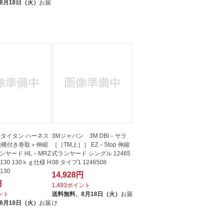
8月18日（火）
お届
 タイタン ハーネス
3Mジャパン 3M DBI－サラ
機構付き巻取＋伸縮
［［TM上］］ EZ－Stop 伸縮
ド HL－MRZ
式ランヤード シングル 12465
130 130ｋｇ仕様 H
08 タイプ1 1246508
130
14,928円
円
1,493ポイント
イント
送料無料、
8月18日（火）
お届
8月18日（火）
お届
け