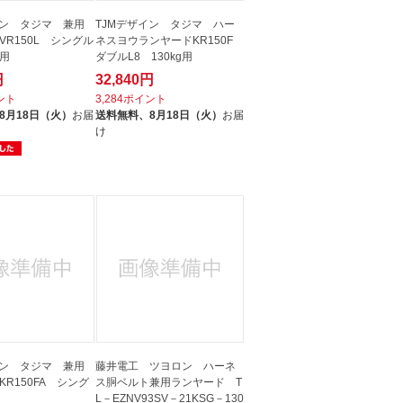
イン タジマ 兼用
TJMデザイン タジマ ハー
VR150L シングル
ネスヨウランヤードKR150F
g用
ダブルL8 130kg用
円
32,840円
イント
3,284ポイント
8月18日（火）
お届
送料無料、
8月18日（火）
お届
け
イン タジマ 兼用
藤井電工 ツヨロン ハーネ
R150FA シング
ス胴ベルト兼用ランヤード T
L－EZNV93SV－21KSG－130