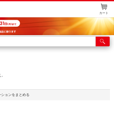
カート
店舗サービス
ット取り置き
イントカードWEB登録
え。
舗情報・店舗一覧
取り寄せ品入荷状況照会
ーションをまとめる