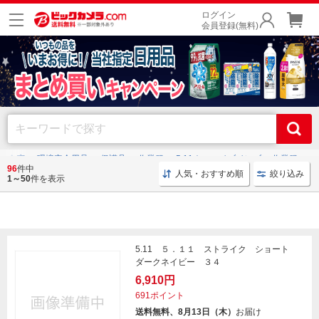
ログイン
会員登録(無料)
災・金庫
環境安全用品
保護具
作業服
5.11｜ファイブイレブン 作業服
96
件中
人気・おすすめ順
絞り込み
1～50
件を表示
作業服
5.11 ５．１１ ストライク ショート
ダークネイビー ３４
6,910円
691ポイント
送料無料、8月13日（木）
お届け