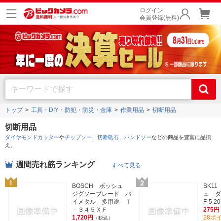
ログイン
会員登録(無料)
トップ
工具・DIY・防犯・防災・金庫
作業用品
切断用品
切断用品
ダイヤモンドカッター
や
チップソー
、
切断砥石
、
ハンドソー
などの商品を豊富に品揃
え。
週間売れ筋ランキング
すべて見る
BOSCH ボッシュ
SK1
ジグソーブレード バ
ュ ダ
イメタル 多用途 Ｔ
F-5 2
－３４５ＸＦ
275円
1,720円
28ポ
（税込）