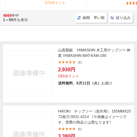
172ポイント
4669
件中
納期 早い順
絞り込み
1～50
件を表示
山真製鋸 YAMASHIN 木工用チップソー 神
業 YAMASHIN MAT-KAM-190
(1)
2,930円
293ポイント
送料無料、8月11日（火）
お届け
HiKOKI チップソー（造作用） 165MMX20
72枚刃 0031-4314 《※画像はイメージで
す。実際の商品とは異なります》
(1)
3,380円