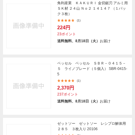
角利産業 ＫＡＫＵＲＩ 金切鋸刃 アルミ用
ＳＫ材 ２４山 Ｎｏ２ １４１４７ （１パッ
ク３枚）
(1)
224円
23ポイント
送料無料、8月18日（火）
お届け
ベッセル ベッセル ＳＢＲ－０４１５－
５ ライノブレード（５個入） SBR-0415-
5
(1)
2,370円
237ポイント
送料無料、8月18日（火）
お届け
ゼットソー ゼットソー レシプロ解体用
２８５ ３枚入り 20106