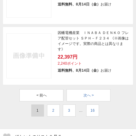
送料無料、8月14日（金）
お届け
因幡電機産業 ＩＮＡＢＡ ＤＥＮＫＯ フレ
ア配管セット ＳＰＨ－Ｆ２３４ 《※画像は
イメージです。実際の商品とは異なりま
す》
22,397円
2,240ポイント
送料無料、8月14日（金）
お届け
< 前へ
次へ >
1
2
3
…
16