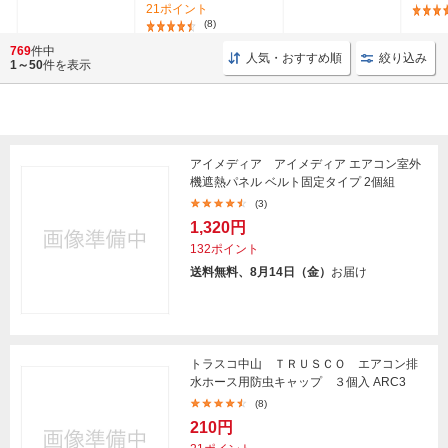
21ポイント
(8)
769
件中
人気・おすすめ順
絞り込み
1～50
件を表示
アイメディア アイメディア エアコン室外
機遮熱パネル ベルト固定タイプ 2個組
(3)
1,320円
132ポイント
送料無料、8月14日（金）
お届け
トラスコ中山 ＴＲＵＳＣＯ エアコン排
水ホース用防虫キャップ ３個入 ARC3
(8)
210円