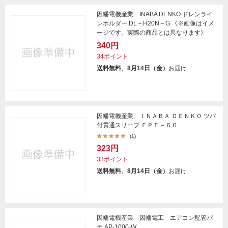
因幡電機産業 INABA DENKO ドレンライ
ンホルダー DL－H20N－G 《※画像はイメ
ージです。実際の商品とは異なります》
340円
34ポイント
送料無料、8月14日（金）
お届け
因幡電機産業 ＩＮＡＢＡ ＤＥＮＫＯ ツバ
付貫通スリーブ ＦＰＦ－６０
(1)
323円
33ポイント
送料無料、8月14日（金）
お届け
因幡電機産業 因幡電工 エアコン配管パ
テ AP-1000-W