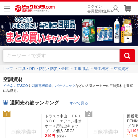
ログイン
会員登録(無料)
トップ
工具・DIY・防犯・防災・金庫
工事用品
管工機材
空調資材
空調資材
イチネンTASCO
や
因幡電機産業
、
パナソニック
などの人気メーカーの空調資材を豊富
に品揃え。
週間売れ筋ランキング
すべて見る
トラスコ中山 ＴＲＵ
因幡電
ＳＣＯ エアコン排水
DEN
ホース用防虫キャッ
プ DH
プ ３個入 ARC3
1,110
210円
111
（税込）