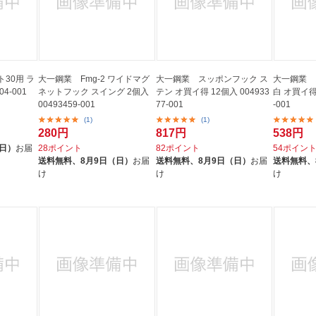
30用 ラ
大一鋼業 Fmg-2 ワイドマグ
大一鋼業 スッポンフック ス
大一鋼業 
04-001
ネットフック スイング 2個入
テン オ買イ得 12個入 004933
白 オ買イ得 
00493459-001
77-001
-001
(1)
(1)
280円
817円
538円
（日）
お届
28ポイント
82ポイント
54ポイン
送料無料、
8月9日（日）
お届
送料無料、
8月9日（日）
お届
送料無料、
け
け
け