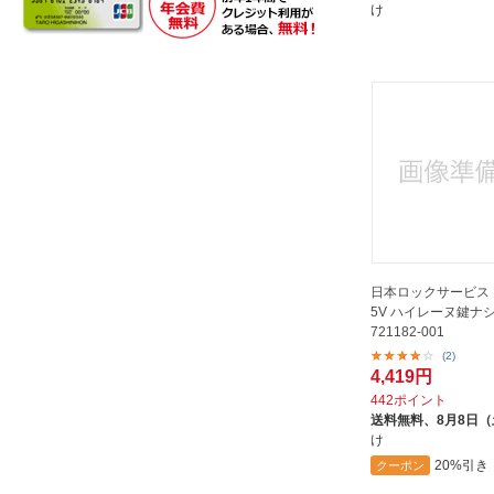
SUNCO
け
シロクマ｜SHIROKUMA
ジャパンマテックス｜JAPAN
MATEX
スガツネ工業｜SUGATSUNE
KOGYO
ストロング金属｜STRONG
スリーエッチ｜H.H.H.
MANUFACTURING
タカラ産業｜TAKARA INDUSTRY
日本ロックサービス D
タキロン｜TAKIRON
5V ハイレーヌ鍵ナシ 
タキロンシーアイプラス｜C.I.
721182-001
TAKIRON
(2)
4,419円
ダイケン｜DAIKEN
442ポイント
ダイドーハント｜daidohant
送料無料、
8月8日
け
ツチノ｜tsuchino
20%引き
クーポン
トヨックス｜TOYOX