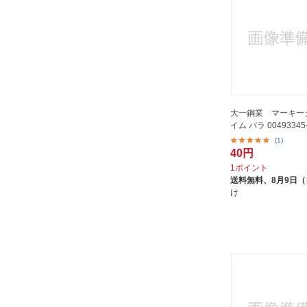
ミスギ｜Misugi
ミズタニ製作所｜MIZUTANI
ヤボシ｜YABOSHI
ユタカ産業｜YUTAKA
ユニット｜UNIT
ヨコヅナ｜Yokoduna
大一鋼業 マーキー
イム バラ 00493345
リョービ｜RYOBI
(1)
ロームヘルドハルダー｜HALDER
40円
三共コーポレーション｜SANKYO
1ポイント
送料無料、
8月9日
CORPORATION
け
三門｜MIKADO
下西製作所｜SHIMONISHI
SEISAKUSHO
丸喜金属｜MARUKI HARDWARE
住友ベークライト｜Sumitomo
Bakelite