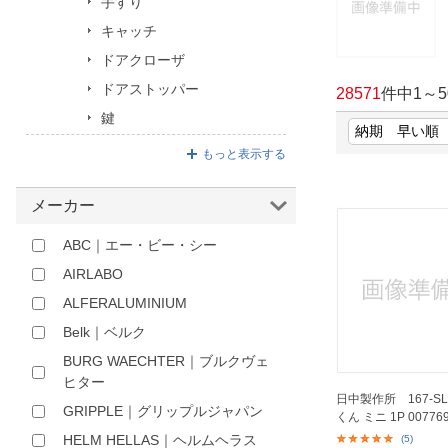
手すり
ほしいもの
キャッチ
ドアクローザ
お知らせ
ドアストッパー
28571
件中
1
～
5
鍵
もっと表示する
メーカー
ABC｜エー・ビー・シー
AIRLABO
ALFERALUMINIUM
Belk｜ベルク
BURG WAECHTER｜ブルクヴェ
ヒター
日中製作所 167-S
GRIPPLE｜グリップルジャパン
くん ミニ 1P 007769
HELM HELLAS｜ヘルムヘラス
(5)