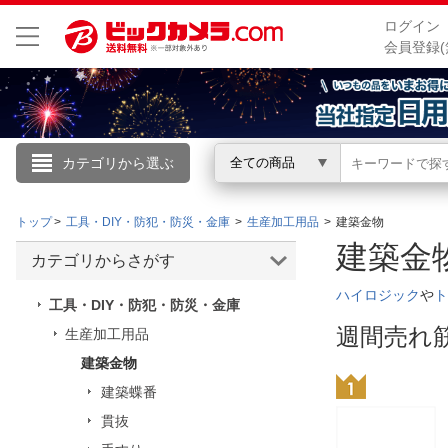
ログイン
会員登録(
カテゴリから選ぶ
全ての商品
こんにちは
トップ
工具・DIY・防犯・防災・金庫
生産加工用品
建築金物
ログイン
建築
カテゴリからさがす
新規会員登録
ハイロジック
や
ト
工具・DIY・防犯・防災・金庫
週間売れ
生産加工用品
会員メニュー
建築金物
建築蝶番
お買いもの履歴
貫抜
閲覧履歴