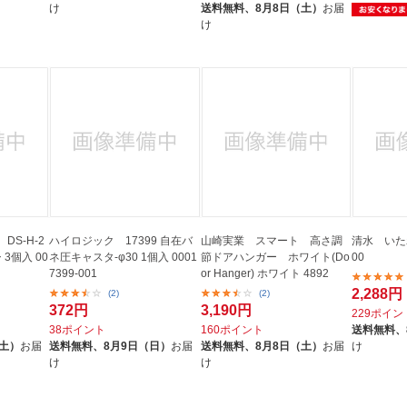
け
送料無料、
8月8日（土）
お届
け
S-H-2
ハイロジック 17399 自在バ
山崎実業 スマート 高さ調
清水 いた
3個入 00
ネ圧キャスタ-φ30 1個入 0001
節ドアハンガー ホワイト(Do
00
7399-001
or Hanger) ホワイト 4892
2,288円
(2)
(2)
372円
3,190円
229ポイン
38ポイント
160ポイント
送料無料、
（土）
お届
送料無料、
8月9日（日）
お届
送料無料、
8月8日（土）
お届
け
け
け