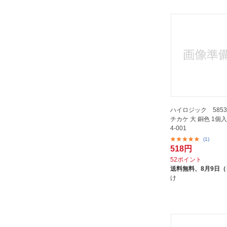
トラスコ中山｜TRUSCO
NAKAYAMA
ニッサチェイン｜NISSA CHAIN
ノムラテック｜Nomura Tec
ハイロジック｜HILOGIK
パンドウイット｜PANDUIT
ひめじや｜himejiya
フィッシャージャパン｜fischer
ハイロジック 5853
チカケ 大 銅色 1個入 
フクビ化学工業｜FUKUVI
4-001
CHEMICAL INDUSTRY
(1)
フジテック｜FUJITEK
518円
ふじわら｜FUJIWARA
52ポイント
送料無料、
8月9日
プロスパー洸洋｜Prosper koyo
け
マイスト｜MYST
マスターロック｜Master Lock
マツ六｜MAZROC