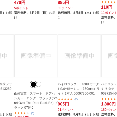
470円
885円
110円
5ポイント
89ポイント
（日）
お届
送料無料、
8月9日（日）
お届
送料無料、
8月8日（土）
お届
11ポイン
け
け
送料無料、
け
ッチリ掛フッ
ハイロジック 97300 ガーク
ハイロジック
13289-
お助けぼーミニ（150mm）ラ
すり タテ・
山崎実業 スマート ドアハ
イト 1本入 00097300-001
0097254-0
ンガー ロング ブラック(Sm
(2)
art Over The Door Rack BK) ブ
905円
1,800円
ラック 07646
91ポイント
180ポイン
(3)
（日）
お届
送料無料、
8月9日（日）
お届
送料無料、