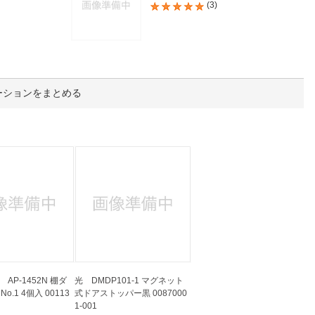
人窓口
(3)
R情報
ーションをまとめる
nglish / 中文
AP-1452N 棚ダ
光 DMDP101-1 マグネット
No.1 4個入 00113
式ドアストッパー黒 0087000
1-001