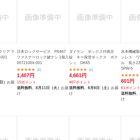
クリア ラ
日本ロックサービス FN467
ダイケン ボックス付南京
水本機械製
-001
ファスナーロック鍵ナシ 1個入
錠 キー保管ボックス ボク
ンレス ワ
00721004-001
シィ DK65
ル 長さ22
SPW-5
(1)
(1)
1,407円
4,661円
601円
（日）
お届
15ポイント
467ポイント
送料無料、
8月11日（火）
お届
送料無料、
8月8日（土）
お届
61ポイン
け
け
送料無料、
け