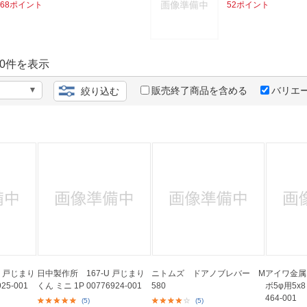
法
68ポイント
52ポイント
よくある質問・お問合せ
I
ご利用規約
0
件を表示
販売終了商品を含める
バリエ
絞り込む
E
L 戸じまり
日中製作所 167-U 戸じまり
ニトムズ ドアノブレバー M
アイワ金属 
25-001
くん ミニ 1P 00776924-001
580
ボ5φ用5x8 
464-001
(5)
(5)