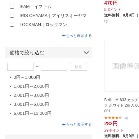
470円
IFAM｜イファム
5ポイント
送料無料、
8月9日
IRIS OHYAMA｜アイリスオーヤマ
け
LOCKMAN｜ロックマン
MARUKI HARDWARE｜マルキハ
もっと表示する
ードウェア
NEGUROSU DENKO｜ネグロス電
価格で絞り込む
工
PEGUET｜ピゲ
~
SAFERUN｜セーフラン安全用品
0円～1,000円
SANEI｜サンエイ
1,001円～2,000円
STREAMTRAIL
2,001円～3,000円
Belk M-633 カ
TOTO｜トートー
3,001円～6,000円
ク ホワイト 2個入 008
Wichard｜ウィチャード
001
6,001円～13,000円
(3)
アイワ金属｜AIWA METALS
13,001円～1,095,800円
282円
もっと表示する
アブス｜ABUS
29ポイント
送料無料、
8月9日
アラオ｜ARAO