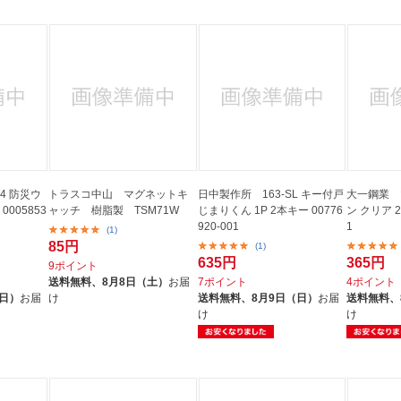
4 防災ウ
トラスコ中山 マグネットキ
日中製作所 163-SL キー付戸
大一鋼業 
0005853
ャッチ 樹脂製 TSM71W
じまりくん 1P 2本キー 00776
ン クリア 2
920-001
1
(1)
85円
(1)
635円
365円
9ポイント
送料無料、
8月8日（土）
お届
7ポイント
4ポイント
（日）
お届
け
送料無料、
8月9日（日）
お届
送料無料、
け
け