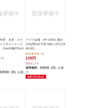
作所 水本 ステ
アイワ金属 AP-1456C 棚ダ
イドネジシャック
ボ5φ用5x8 平受 4個入 001134
．5mm内幅25mm
68-001
(1)
129円
(1)
2ポイント
ト
送料無料、
8月9日（日）
お届
8月9日（日）
お届
け