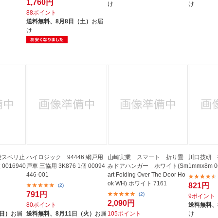
1,760円
け
け
88ポイント
送料無料、
8月8日（土）
お届
け
階段スベリ止
ハイロジック 94446 網戸用
山崎実業 スマート 折り畳
川口技研 
0016940
戸車 三協用 3K876 1個 00094
みドアハンガー ホワイト(Sm
1mmx8m 0
446-001
art Folding Over The Door Ho
ok WH) ホワイト 7161
821円
(2)
791円
(2)
9ポイント
2,090円
80ポイント
送料無料、
（日）
お届
送料無料、
8月11日（火）
お届
105ポイント
け