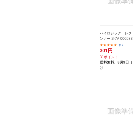
光｜HIKARI
光モール
八幡ねじ｜YAHATA NEJI
和気産業｜Wakisangyo
ハイロジック レクト
因幡電機産業｜INABA DENKI
ンナー S-7A 000583
SANGYO
(1)
301円
大一鋼業
31ポイント
大洋製器工業｜TAIYO
送料無料、
8月9日
大綱｜DAIKO
け
大里｜OHSATO
大阪コートロープ｜OSAKA COAT
ROPE
宇佐美工業｜Usami
山崎実業｜Yamazaki
山脇産業｜Yamawaki Sangyo
日中製作所｜HINAKA