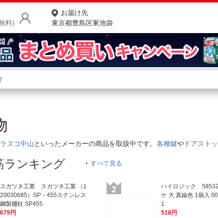
お届け先
無料)
東京都豊島区東池袋
商品をさがす
ランキングからさがす
ネ
金物
カテゴリ一覧からさがす
ポ
ラスコ中山
といったメーカーの商品を取扱中です。
各種鍵
や
ドアストッ
店
筋ランキング
すべて見る
お
お客様サポート
スガツネ工業 スガツネ工業 （1
ハイロジック 5853
20030685）SP－455ステンレス
ケ 大 真鍮色 1個入 000
鋼製棚柱 SP455
1
ご利用ガイド
679円
518円