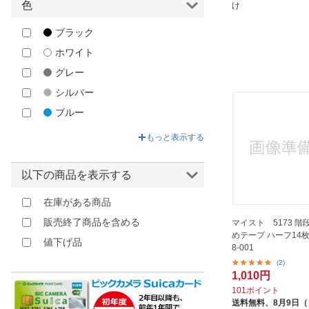
色
け
アルインコ｜ALINCO
ブラック
アロン化成｜ARONKASEI
ホワイト
アーム産業｜ARM
グレー
イマオコーポレーション｜IMAO
シルバー
エス・エス興商
ブルー
オーエッチ工業｜OH
グリーン
カーボーイ｜CAR-BOY
もっと表示する
ベージュ
ガードロック｜Guard Lock
イエロー
キトー｜KITO
以下の商品を表示する
ゴールド
ケイ・ジー・ワイ工業｜K.G.Y
在庫がある商品
オレンジ
ケイ・ジー・ワイ工業｜KGY
販売終了商品を含める
マイスト 5173 
ブラウン
コンテック｜KONTEC
めテープ ハーフ14枚 
値下げ品
8-001
レッド
コンドーテック｜KONDOTEC
(2)
ピンク
ササガワ｜SASAGAWA
1,010円
101ポイント
パープル
サンコーインダストリー｜
送料無料、
8月9日