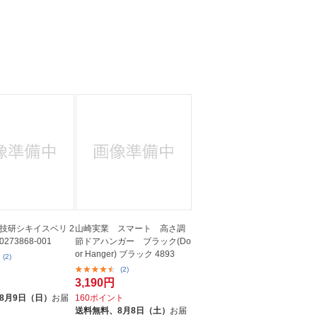
技研シキイスベリ 2
山崎実業 スマート 高さ調
0273868-001
節ドアハンガー ブラック(Do
or Hanger) ブラック 4893
(2)
(2)
3,190円
8月9日（日）
お届
160ポイント
送料無料、
8月8日（土）
お届