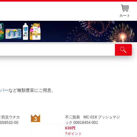
カート
店舗サービス
ット取り置き
イントカードWEB登録
パー
など種類豊富にご用意。
舗情報・店舗一覧
取り寄せ品入荷状況照会
2 防災ウチカ
不二貿易 MC-018 プッシュマジ
58532-00
ック 00818454-001
630円
7ポイント