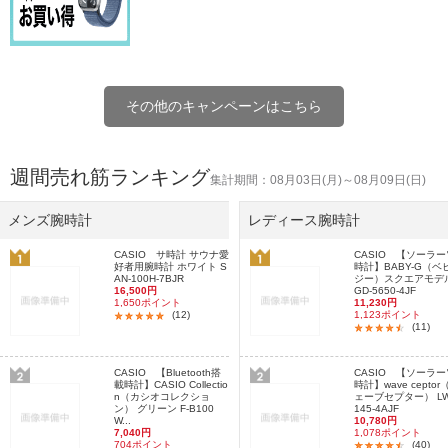
その他のキャンペーンはこちら
週間売れ筋ランキング
集計期間：08月03日(月)～08月09日(日)
メンズ腕時計
レディース腕時計
CASIO サ時計 サウナ愛
CASIO 【ソーラ
好者用腕時計 ホワイト S
時計】BABY-G（ベ
AN-100H-7BJR
ジー）スクエアモデル
16,500円
GD-5650-4JF
1,650ポイント
11,230円
(12)
1,123ポイント
(11)
CASIO 【Bluetooth搭
CASIO 【ソーラ
載時計】CASIO Collectio
時計】wave ceptor
n（カシオコレクショ
ェーブセプター） LW
ン） グリーン F-B100
145-4AJF
W...
10,780円
7,040円
1,078ポイント
704ポイント
(40)