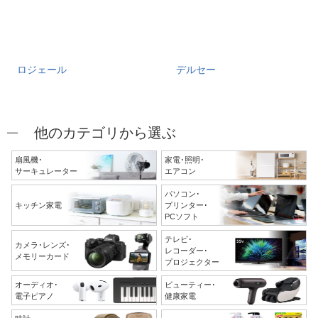
ロジェール
デルセー
他のカテゴリから選ぶ
扇風機･
家電･照明･
サーキュレーター
エアコン
パソコン･
キッチン家電
プリンター･
PCソフト
テレビ･
カメラ･レンズ･
レコーダー･
メモリーカード
プロジェクター
オーディオ･
ビューティー･
電子ピアノ
健康家電