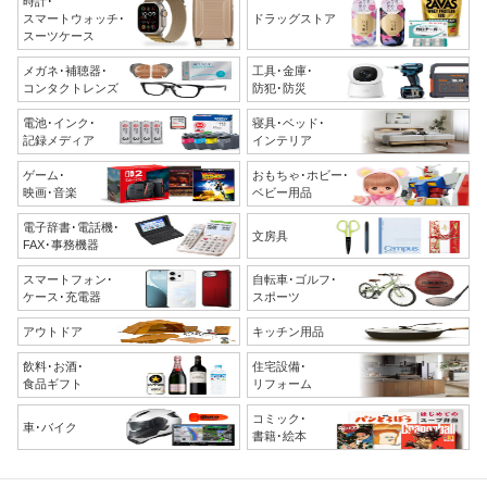
時計･
スマートウォッチ･
ドラッグストア
スーツケース
メガネ･補聴器･
工具･金庫･
コンタクトレンズ
防犯･防災
電池･インク･
寝具･ベッド･
記録メディア
インテリア
ゲーム･
おもちゃ･ホビー･
映画･音楽
ベビー用品
電子辞書･電話機･
文房具
FAX･事務機器
スマートフォン･
自転車･ゴルフ･
ケース･充電器
スポーツ
アウトドア
キッチン用品
飲料･お酒･
住宅設備･
食品ギフト
リフォーム
コミック･
車･バイク
書籍･絵本