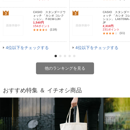
CASIO スタンダードウ
CASIO スタンダ
ォッチ 「カシオ コレク
ォッチ 「カシオ コ
ション」 F-91W-1JH
ション」 LA670WA-
1,540円
JF
154ポイント
2,310円
(118)
231ポイント
(11)
4位以下をチェックする
4位以下をチェックする
他のランキングを見る
おすすめ特集 ＆ イチオシ商品