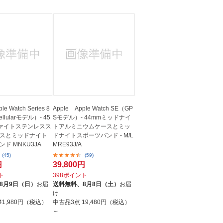
le Watch Series 8
Apple Apple Watch SE（GP
ellularモデル）- 45
Sモデル）- 44mmミッドナイ
ァイトステンレスス
トアルミニウムケースとミッ
スとミッドナイト
ドナイトスポーツバンド - M/L
ド MNKU3JA
MRE93J/A
(45)
(59)
円
39,800円
ト
398ポイント
8月9日（日）
お届
送料無料、
8月8日（土）
お届
け
41,980円（税込）
中古品3点
19,480円（税込）
～