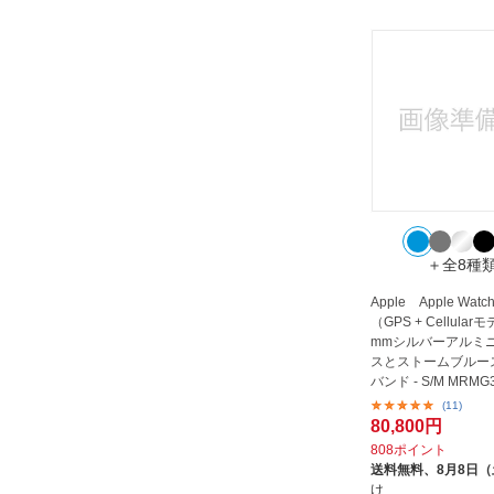
＋全8種
Apple Apple Watch 
（GPS + Cellular
mmシルバーアルミ
スとストームブルー
バンド - S/M MRMG3
(11)
80,800円
808ポイント
送料無料、
8月8日
け