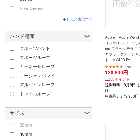
Nike Series7
SE
もっと表示する
Nike SE
Series6
バンド種類
Apple Apple Watch 
（GPS + Cellular
Nike Series6
スポーツバンド
mmブラックチタニ
Series5
とブラックオーシャ
スポーツループ
ド MX4P3J/A
Series4
ミラネーゼループ
(28)
Series3
128,800円
オーシャンバンド
1,288ポイント
Series2
アルパインループ
送料無料、
8月8日
Series1
け
トレイルループ
中古品1点
79,980
第1世代
～
サイズ
38mm
40mm