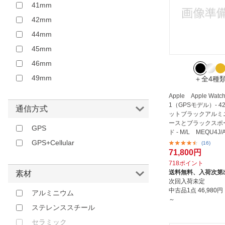
41mm
42mm
44mm
45mm
46mm
49mm
＋全4種
Apple Apple Watch 
1（GPSモデル）- 4
通信方式
ットブラックアルミ
ースとブラックスポ
GPS
ド - M/L MEQU4J/
GPS+Cellular
(16)
71,800円
718ポイント
送料無料、
入荷次第
素材
次回入荷未定
中古品1点
46,980
アルミニウム
～
ステレンススチール
セラミック