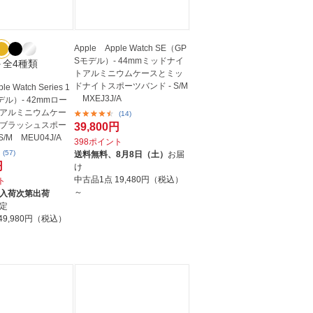
Apple Apple Watch SE（GP
Sモデル）- 44mmミッドナイ
＋全4種類
トアルミニウムケースとミッ
ドナイトスポーツバンド - S/M
le Watch Series 1
MXEJ3J/A
デル）- 42mmロー
アルミニウムケー
(14)
ブラッシュスポー
39,800円
S/M MEU04J/A
398ポイント
(57)
送料無料、
8月8日（土）
お届
円
け
中古品1点
19,480円（税込）
ト
～
入荷次第出荷
定
49,980円（税込）