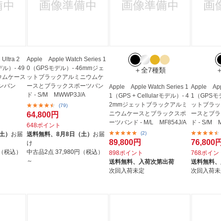
Ultra 2
Apple Apple Watch Series 1
モデル）- 49
0（GPSモデル）- 46mmジェ
＋全7種類
ウムケース
ットブラックアルミニウムケ
ンバン
ースとブラックスポーツバン
Apple Apple Watch Series 1
Apple App
ド - S/M MWWP3J/A
1（GPS + Cellularモデル）- 4
1（GPSモ
2mmジェットブラックアルミ
ットブラッ
(79)
ニウムケースとブラックスポ
ースとブラ
64,800円
ーツバンド - M/L MF854J/A
ド - S/M 
648ポイント
(2)
（土）
お届
送料無料、
8月8日（土）
お届
89,800円
76,800
け
円（税込）
中古品2点
37,980円（税込）
898ポイント
768ポイン
～
送料無料、
入荷次第出荷
送料無料、
次回入荷未定
次回入荷未