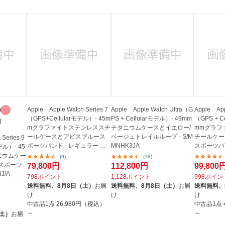
Apple Apple Watch Series 7
Apple Apple Watch Ultra（G
Apple App
（GPS+Cellularモデル）- 45m
PS + Cellularモデル）- 49mm
（GPS + C
類
mグラファイトステンレススチ
チタニウムケースとイエロー/
mmグラフ
ールケースとアビスブルース
ベージュトレイルループ - S/M
チールケー
Series 9
ポーツバンド - レギュラー グ
MNHK3JA
スポーツバン
モデル）- 45
ラ...
ニウムケー
(9)
(18)
スポーツ
79,800円
112,800円
99,800
J/A
798ポイント
1,128ポイント
998ポイン
送料無料、
8月8日（土）
お届
送料無料、
8月8日（土）
お届
送料無料、
け
け
け
中古品1点
26,980円（税込）
中古品1点
～
～
（土）
お届