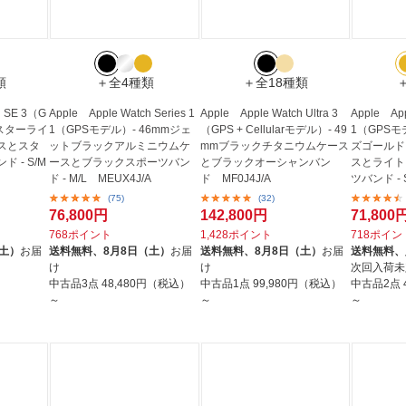
類
＋全4種類
＋全18種類
h SE 3（G
Apple Apple Watch Series 1
Apple Apple Watch Ultra 3
Apple App
mスターライ
1（GPSモデル）- 46mmジェ
（GPS + Cellularモデル）- 49
1（GPSモ
スとスタ
ットブラックアルミニウムケ
mmブラックチタニウムケース
ズゴールド
 - S/M
ースとブラックスポーツバン
とブラックオーシャンバン
スとライト
ド - M/L MEUX4J/A
ド MF0J4J/A
ツバンド - 
(75)
(32)
76,800円
142,800円
71,800
768ポイント
1,428ポイント
718ポイン
（土）
お届
送料無料、
8月8日（土）
お届
送料無料、
8月8日（土）
お届
送料無料、
け
け
次回入荷未
中古品3点
48,480円（税込）
中古品1点
99,980円（税込）
中古品2点
～
～
～