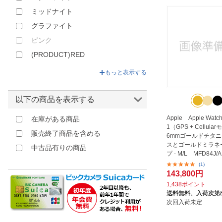
ミッドナイト
グラファイト
ピンク
(PRODUCT)RED
もっと表示する
以下の商品を表示する
Apple Apple Watch 
在庫がある商品
1（GPS + Cellula
販売終了商品を含める
6mmゴールドチタ
スとゴールドミラネ
中古品有りの商品
プ - M/L MFD84J/A
(1)
143,800円
1,438ポイント
送料無料、
入荷次第
次回入荷未定