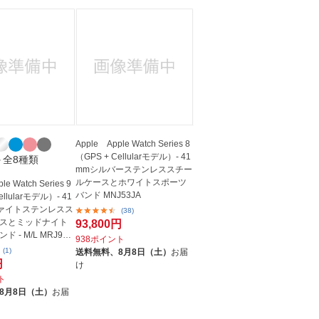
Apple Apple Watch Series 8
（GPS + Cellularモデル）- 41
＋全8種類
mmシルバーステンレススチー
ルケースとホワイトスポーツ
le Watch Series 9
バンド MNJ53JA
ellularモデル）- 41
ァイトステンレスス
(38)
スとミッドナイト
93,800円
 - M/L MRJ93J/
938ポイント
(1)
送料無料、
8月8日（土）
お届
円
け
ト
8月8日（土）
お届