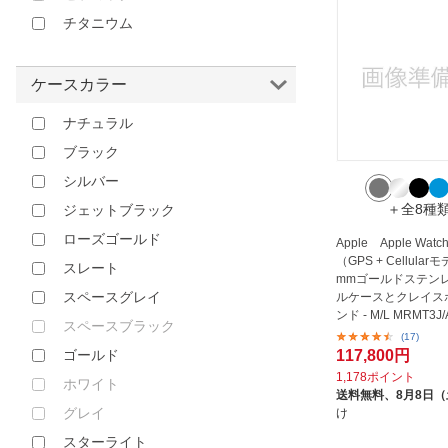
チタニウム
ケースカラー
ナチュラル
ブラック
シルバー
＋全8種
ジェットブラック
ローズゴールド
Apple Apple Watch 
（GPS + Cellular
スレート
mmゴールドステン
スペースグレイ
ルケースとクレイス
ンド - M/L MRMT3J/
スペースブラック
(17)
117,800円
ゴールド
1,178ポイント
ホワイト
送料無料、
8月8日
グレイ
け
スターライト