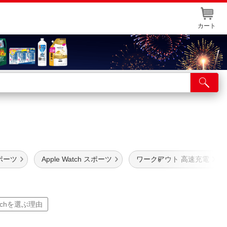
カート
店舗サービス
ット取り置き
イントカードWEB登録
舗情報・店舗一覧
ポーツ
Apple Watch スポーツ
ワークアウト 高速充電
取り寄せ品入荷状況照会
。
atchを選ぶ理由