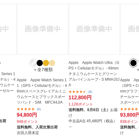
Apple Apple Watch Ultra（G
PS + Cellularモデル）- 49mm
＋全7種類
Series 1
チタニウムケースとグリーン
rモデル）- 4
アルパインループ - S MNHJ3J
Apple Apple Watch Series 1
Apple App
ニウムケー
A
1（GPS + Cellularモデル）- 4
（GPS + C
ーゼルー
6mmスペースグレイアルミニ
mmグラフ
(6)
ウムケースとブラックスポー
チールケー
112,800円
ツバンド - S/M MFC94J/A
スポーツバンド
1,128ポイント
A
(4)
送料無料、
8月8日（土）
お届
94,800円
93,800
け
出荷
中古品4点
45,480円（税込）
948ポイント
938ポイン
～
送料無料、
入荷次第出荷
送料無料、
次回入荷未定
け