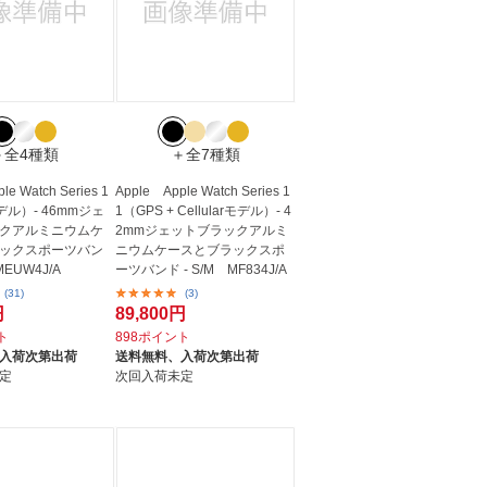
＋全4種類
＋全7種類
le Watch Series 1
Apple Apple Watch Series 1
デル）- 46mmジェ
1（GPS + Cellularモデル）- 4
クアルミニウムケ
2mmジェットブラックアルミ
ックスポーツバン
ニウムケースとブラックスポ
MEUW4J/A
ーツバンド - S/M MF834J/A
(31)
(3)
円
89,800円
ト
898ポイント
入荷次第出荷
送料無料、
入荷次第出荷
定
次回入荷未定