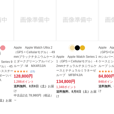
Apple Apple Watch Ultra 2
Apple App
（GPS + Cellularモデル）- 49
（GPS+Cel
類
mmブラックチタニウムケース
Apple Apple Watch Series 1
mシルバー
とダークグリーンアルパイン
1（GPS + Cellularモデル）- 4
ケースとシ
Series 9
ループ - M MX4R3J/A
2mmナチュラルチタニウムケ
ループ シ
モデル）- 45
ースとナチュラルミラネーゼ
チー...
レススチー
(15)
ループ MF8P4J/A
ポーツバ
128,800円
84,800
A
134,800円
1,288ポイント
848ポイン
送料無料、
8月8日（土）
お届
送料無料、
1,348ポイント
け
け
送料無料、
8月8日（土）
お届
中古品2点
78,980円（税込）
け
～
（土）
お届