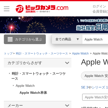
ログイン
会員登録(
カテゴリから選ぶ
全ての商品
こんにちは
トップ
時計・スマートウォッチ・スーツケース
Apple Watch
Apple Wa
ログイン
Apple
カテゴリからさがす
新規会員登録
時計・スマートウォッチ・スーツケ
Apple Watch
ース
Apple Watch
会員メニュー
SE 3
や
シリーズ 1
Apple Watch本体
お買いもの履歴
Apple Watch
閲覧履歴
メーカー