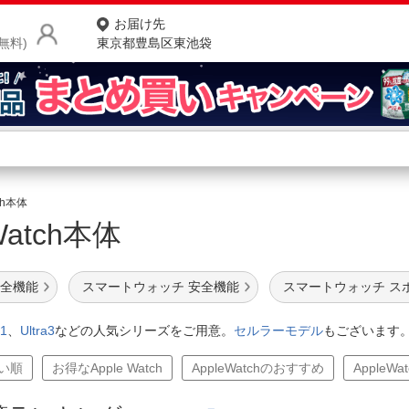
お届け先
無料)
東京都豊島区東池袋
商品をさがす
ランキングからさがす
ネ
tch本体
 Watch本体
カテゴリ一覧からさがす
ポ
店
 安全機能
スマートウォッチ 安全機能
スマートウォッチ ス
お
1
、
Ultra3
などの人気シリーズをご用意。
セルラーモデル
もございます
お客様サポート
安い順
お得なApple Watch
AppleWatchのおすすめ
AppleW
ご利用ガイド