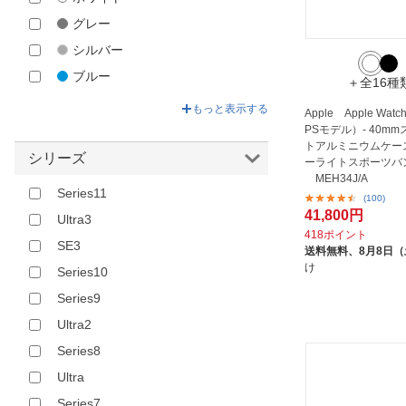
グレー
シルバー
ブルー
＋全16種
グリーン
もっと表示する
Apple Apple Watc
ベージュ
PSモデル）- 40m
トアルミニウムケー
イエロー
シリーズ
ーライトスポーツバンド
MEH34J/A
ゴールド
Series11
(100)
オレンジ
41,800円
Ultra3
ブラウン
418ポイント
SE3
送料無料、
8月8日
レッド
け
Series10
ピンク
Series9
パープル
Ultra2
その他
Series8
Ultra
Series7