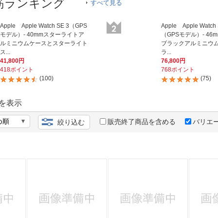
法
筋ランキング
すべて見る
よくある質問・お問合せ
I
ご利用規約
Apple Apple Watch SE 3（GPS
Apple Apple Watch 
モデル）- 40mmスターライトア
（GPSモデル）- 46
ルミニウムケースとスターライト
ブラックアルミニウ
ス...
ラ...
41,800円
76,800円
418ポイント
768ポイント
E
(100)
(75)
を表示
販売終了商品を含める
バリエ
絞り込む