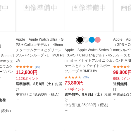
Apple Apple Watch Ultra（G
Apple App
PS + Cellularモデル）- 49mm
（GPS + C
類
チタニウムケースとグリーン
Apple Apple Watch Series 9
mmシルバ
アルパインループ - L MQFP3
（GPS + Cellularモデル）- 45
ルケースと
Series 1
JA
mmミッドナイトアルミニウム
バンド MNK
2mmジェ
ケースとミッドナイトスポー
ニウムケ
(10)
ツループ MRMF3J/A
ーツバン
112,800円
99,800
A
(26)
1,128ポイント
998ポイン
73,800円
送料無料、
8月8日（土）
お届
送料無料、
け
738ポイント
け
中古品7点
48,980円（税込）
送料無料、
8月8日（土）
お届
中古品1点
～
け
～
出荷
中古品1点
35,980円（税込）
～
円（税込）