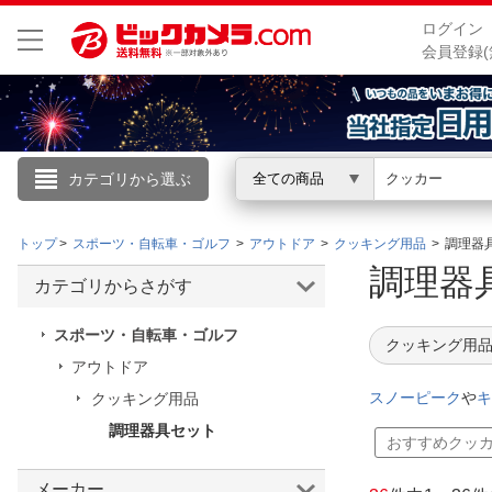
ログイン
会員登録(
カテゴリから選ぶ
全ての商品
こんにちは
トップ
スポーツ・自転車・ゴルフ
アウトドア
クッキング用品
調理器
ログイン
調理器
カテゴリからさがす
新規会員登録
スポーツ・自転車・ゴルフ
クッキング用品
アウトドア
会員メニュー
スノーピーク
や
キ
クッキング用品
調理器具セット
お買いもの履歴
おすすめクッ
閲覧履歴
メーカー