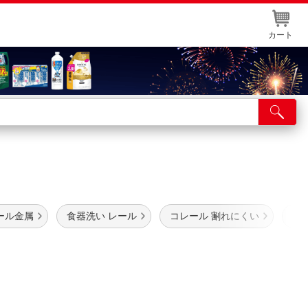
カート
店舗サービス
ット取り置き
イントカードWEB登録
舗情報・店舗一覧
ール金属
食器洗い レール
コレール 割れにくい
食
取り寄せ品入荷状況照会