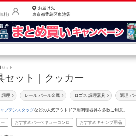
お届け先
無料)
東京都豊島区東池袋
商品をさがす
ランキングからさがす
ネ
具セット
具セット｜クッカー
カテゴリ一覧からさがす
ポ
店
 調理
レール パール金属
ロゴス 調理器具
調理 パ
お
ャプテンスタッグ
などの人気アウトドア用調理器具を多数ご用意。
お客様サポート
カー
おすすめバーベキューコンロ
おすすめキャンプ用品
ご利用ガイド