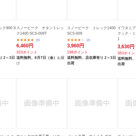
ク900 S
スノーピーク チタントレッ
スノーピーク トレック1400
イワタニプ
ク1400 SCS-009T
SCS-009
クック・ミニ
1
(5)
(2)
6,460円
3,960円
3,630円
323ポイント
198ポイント
363ポイン
 2～3日
送料無料、
8月7日（金）
お届
送料無料、
店在庫有り 2～3日
送料無料、
け
出荷
出荷