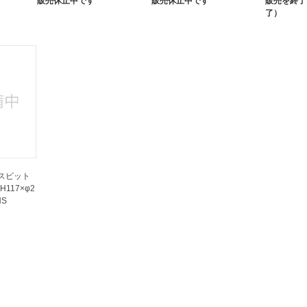
販売休止中です
販売休止中です
販売を終了
了）
スビット
117×φ2
NS