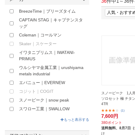
36
件中
1
～
36
件
ほしいもの
BreezeTime｜ブリーズタイム
お知らせ
CAPTAIN STAG｜キャプテンスタ
ッグ
Coleman｜コールマン
Skater｜スケーター
イワタニプリムス｜IWATANI-
PRIMUS
ウルシヤマ金属工業｜urushiyama
metals industrial
エバニュー｜EVERNEW
コジット｜COGIT
スノーピーク 1人
ソロセット 極 チタン 
スノーピーク｜snow peak
4TR
スワロー工業｜SWALLOW
(1)
7,600円
トランギア｜trangia
もっと表示する
380ポイント
パール金属｜PEARL METAL
送料無料、
8月7日
け