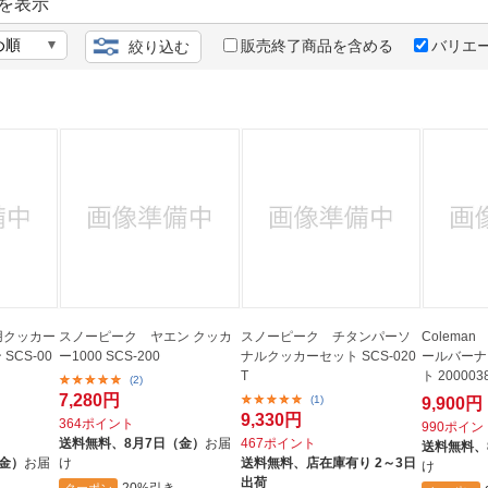
法
を表示
よくある質問・お問合せ
I
販売終了商品を含める
バリエ
絞り込む
ご利用規約
E
用クッカー
スノーピーク ヤエン クッカ
スノーピーク チタンパーソ
Colema
SCS-00
ー1000 SCS-200
ナルクッカーセット SCS-020
ールバーナ
T
ト 200003
(2)
7,280円
(1)
9,900円
9,330円
364ポイント
990ポイン
送料無料、
8月7日（金）
お届
467ポイント
送料無料、
（金）
お届
け
送料無料、
店在庫有り 2～3日
け
出荷
20%引き
クーポン