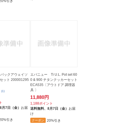
20%引き
n パックアウェイソ
エバニュー Ti U.L. Pot set 60
ット 200001295
0 & 900 チタンクッカーセット
ECA535〔アウトドア 調理器
具 〕
(1)
11,880円
ト
1,188ポイント
8月7日（金）
お届
送料無料、
8月7日（金）
お届
け
20%引き
20%引き
クーポン