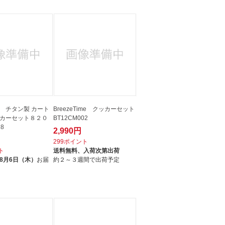
 チタン製 カート
BreezeTime クッカーセット
カーセット８２０
BT12CM002
78
2,990円
299ポイント
ト
送料無料、
入荷次第出荷
8月6日（木）
お届
約２～３週間で出荷予定