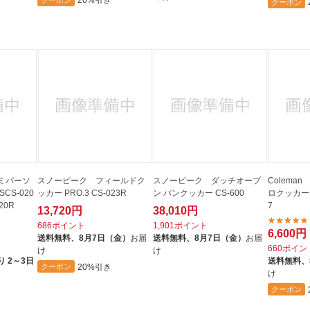
クーポン
ミパーソ
スノーピーク フィールドク
スノーピーク ダッチオーブ
Colema
CS-020
ッカー PRO.3 CS-023R
ン パンクッカー CS-600
ロクッカーセ
020R
7
13,720円
38,010円
686ポイント
1,901ポイント
6,600円
送料無料、
8月7日（金）
お届
送料無料、
8月7日（金）
お届
660ポイン
け
け
 2～3日
送料無料、
20%引き
クーポン
け
クーポン