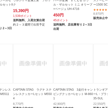
ンツールセ
ウルシヤマ金属工業 ソロッ
パール金属 すくえる ボウ
スノーピー
ルセットII
ク
ル・ザルセット ミニ オリーブ
ー1500 SC
×ベージュ UH-4716
15,390円
8,970
円
450円
1,539ポイント
販売休止中
送料無料、
入荷次第出荷
45ポイント
約２～３週間で出荷予定
送料無料、
店在庫有り 2～3日
 2～3日
出荷
 ステンレス
CAPTAIN STAG ラグナ ステ
CAPTAIN STAG 3走行キャン
トランギア
M5511
ンレスクッカーLセット M550
ピングクッカーLセット M-860
ーL・ブラッ
4
1
35-5UL
8,770
円
42,900
円
22,550
円