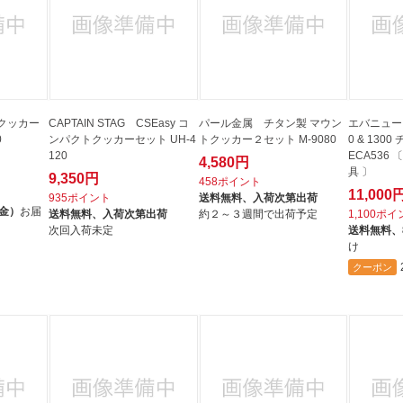
クッカー
CAPTAIN STAG CSEasy コ
パール金属 チタン製 マウン
エバニュー Ti
0
ンパクトクッカーセット UH-4
トクッカー２セット M-9080
0 & 1300 チタンポットセット
120
ECA536
4,580円
具 〕
9,350円
458ポイント
11,000
935ポイント
送料無料、
入荷次第出荷
（金）
お届
送料無料、
入荷次第出荷
約２～３週間で出荷予定
1,100ポ
次回入荷未定
送料無料、
け
クーポン