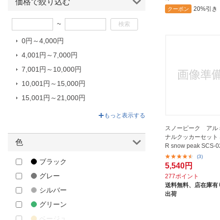
ベルモント｜Belmont
価格で絞り込む
20%引き
クーポン
ホールアース
~
ロゴス｜LOGOS
0円～4,000円
片力商事｜KATARIKI
4,001円～7,000円
飯塚カンパニー｜IIZUKA
COMPANY
7,001円～10,000円
10,001円～15,000円
15,001円～21,000円
21,001円～42,900円
もっと表示する
スノーピーク アル
ナルクッカーセット S
色
R snow peak SCS-
(3)
ブラック
5,540円
グレー
277ポイント
送料無料、
店在庫有り
シルバー
出荷
グリーン
ベージュ