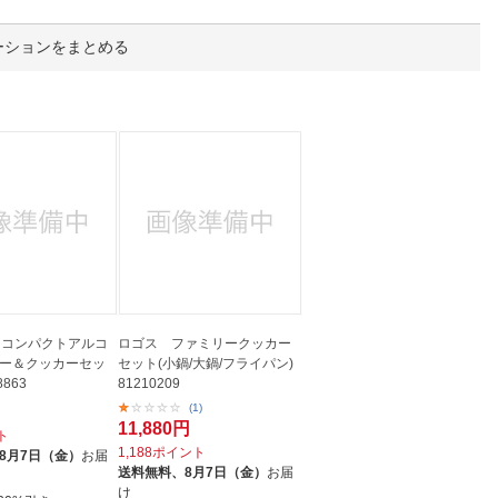
人窓口
R情報
ーションをまとめる
nglish / 中文
n コンパクトアルコ
ロゴス ファミリークッカー
ー＆クッカーセッ
セット(小鍋/大鍋/フライパン)
8863
81210209
(1)
11,880円
ト
1,188ポイント
8月7日（金）
お届
送料無料、
8月7日（金）
お届
け