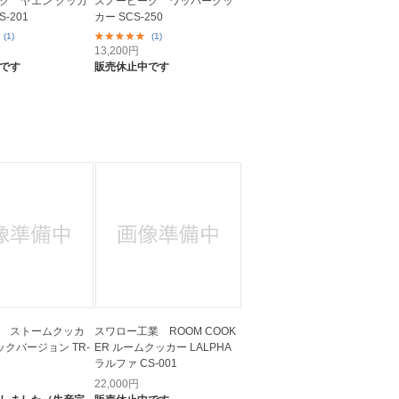
ク ヤエン クッカ
スノーピーク ワッパークッ
S-201
カー SCS-250
(1)
(1)
13,200
円
です
販売休止中です
 ストームクッカ
スワロー工業 ROOM COOK
クバージョン TR-
ER ルームクッカー LALPHA
ラルファ CS-001
22,000
円