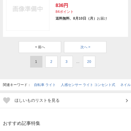
836円
84ポイント
送料無料、8月10日（月）
お届け
< 前へ
次へ >
1
2
3
…
20
関連キーワード：
自転車 ライト
人感センサー ライト コンセント式
ネイル
ほしいものリストを見る
おすすめ記事特集