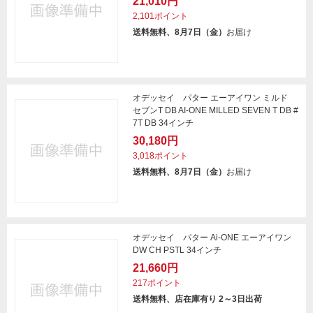
21,010円
2,101ポイント
送料無料、8月7日（金）
お届け
オデッセイ パター エーアイワン ミルド
セブンT DB AI-ONE MILLED SEVEN T DB #
7T DB 34インチ
30,180円
3,018ポイント
送料無料、8月7日（金）
お届け
オデッセイ パター Ai-ONE エーアイワン
DW CH PSTL 34インチ
21,660円
217ポイント
送料無料、店在庫有り 2～3日出荷