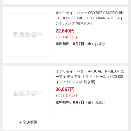
オデッセイ パター ODYSSEY MICROHIN
GE DOUBLE WIDE DB 73044N3401 [34イ
ンチ /メンズ /右利き用]
22,640円
2,264ポイント
送料無料、8月7日（金）
お届け
オデッセイ パター Ai-DUAL TRI-BEAM エ
ーアイ デュアル トライ・ビーム #7 CS [32
インチ /メンズ /右利き用]
36,667円
3,667ポイント
送料無料、8月7日（金）
お届け
＋全3種類