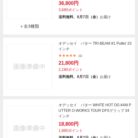
36,800円
3,680ポイント
送料無料、8月7日（金）
お届け
＋全3種類
オデッセイ パター TRI-BEAM #1 Putter 33
インチ
(1)
21,800円
2,180ポイント
送料無料、8月7日（金）
お届け
オデッセイ パター WHITE HOT OG #4M P
UTTER O-WORKS TOUR DFXグリップ 34
インチ
18,800円
1,880ポイント
送料無料、8月7日（金）
お届け