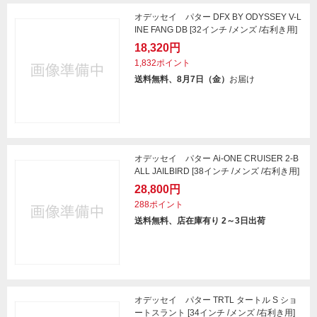
オデッセイ パター DFX BY ODYSSEY V-L
INE FANG DB [32インチ /メンズ /右利き用]
18,320円
1,832ポイント
送料無料、8月7日（金）
お届け
オデッセイ パター Ai-ONE CRUISER 2-B
ALL JAILBIRD [38インチ /メンズ /右利き用]
28,800円
288ポイント
送料無料、店在庫有り 2～3日出荷
オデッセイ パター TRTL タートル S ショ
ートスラント [34インチ /メンズ /右利き用]