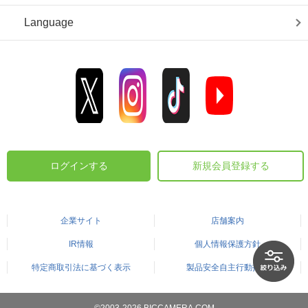
Language
ログインする
新規会員登録する
企業サイト
店舗案内
IR情報
個人情報保護方針
特定商取引法に基づく表示
製品安全自主行動指針