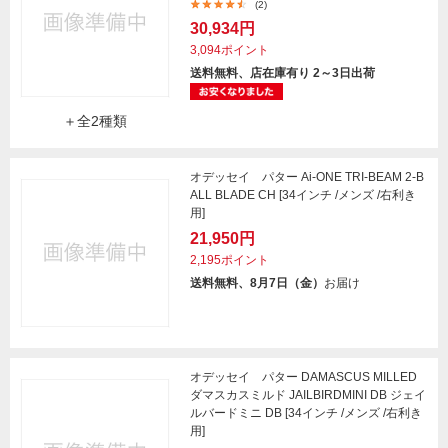
(2)
30,934円
3,094ポイント
送料無料、店在庫有り 2～3日出荷
＋全2種類
オデッセイ パター Ai-ONE TRI-BEAM 2-B
ALL BLADE CH [34インチ /メンズ /右利き
用]
21,950円
2,195ポイント
送料無料、8月7日（金）
お届け
オデッセイ パター DAMASCUS MILLED
ダマスカスミルド JAILBIRDMINI DB ジェイ
ルバードミニ DB [34インチ /メンズ /右利き
用]