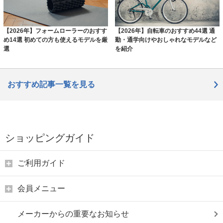
【2026年】フォームローラーのおすす
【2026年】自転車のおすすめ44選 通
め14選 初めての方も使えるモデルを厳
勤・通学向けやおしゃれなモデルなど
選
を紹介
おすすめ記事一覧を見る
ショッピングガイド
ご利用ガイド
会員メニュー
メーカーからの重要なお知らせ