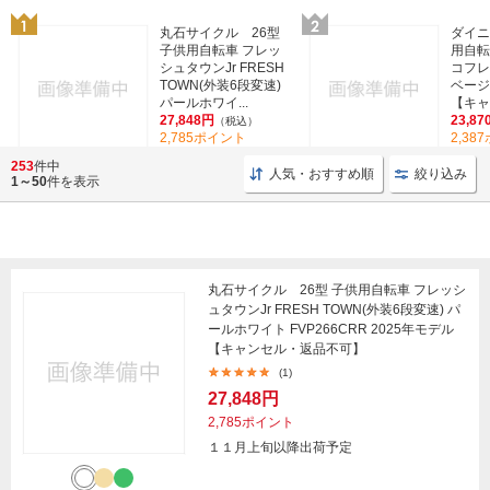
丸石サイクル 26型
ダイニ
子供用自転車 フレッ
用自転車
シュタウンJr FRESH
コフレ
TOWN(外装6段変速)
ベージュ
パールホワイ...
【キャ
27,848円
23,87
（税込）
2,785ポイント
2,38
(1)
253
件中
人気・おすすめ順
絞り込み
1～50
件を表示
丸石サイクル 26型 子供用自転車 フレッシ
ュタウンJr FRESH TOWN(外装6段変速) パ
ールホワイト FVP266CRR 2025年モデル
【キャンセル・返品不可】
(1)
27,848円
2,785ポイント
１１月上旬以降出荷予定