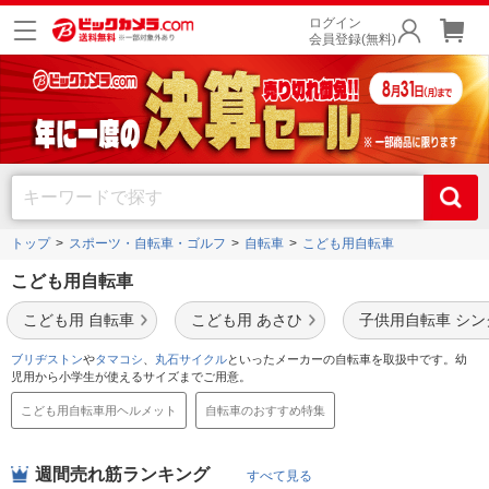
ログイン
会員登録(無料)
トップ
スポーツ・自転車・ゴルフ
自転車
こども用自転車
こども用自転車
こども用 自転車
こども用 あさひ
子供用自転車 シ
ブリヂストン
や
タマコシ
、
丸石サイクル
といったメーカーの自転車を取扱中です。幼
児用から小学生が使えるサイズまでご用意。
こども用自転車用ヘルメット
自転車のおすすめ特集
週間売れ筋ランキング
すべて見る