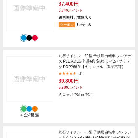
37,400円
3,740ポイント
送料無料、在庫あり
10%引き
クーポン
丸石サイクル 26型 子供用自転車 プレアデ
ス PLEIADES(外装6段変速) ライム×ブラッ
ク PDP266R 【キャンセル・返品不可】
(2)
39,800円
3,980ポイント
約１ヶ月で出荷予定
＋全4種類
丸石サイクル 20型 子供用自転車 フレッシ
ュタウンJr FRESH TOWN(外装6段変速) グ