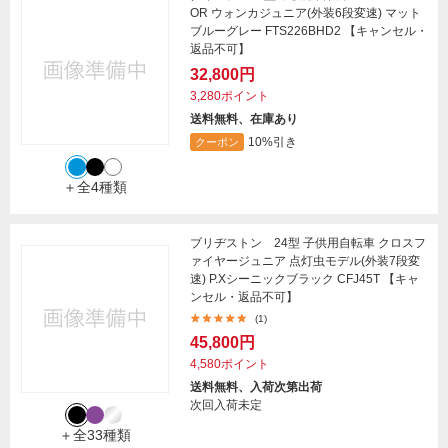
OR ウォンカジュニア(外装6段変速) マット
ブルーグレー FTS226BHD2 【キャンセル・
返品不可】
32,800円
3,280ポイント
送料無料、在庫あり
10%引き
クーポン
＋全4種類
ブリヂストン 24型 子供用自転車 クロスフ
ァイヤージュニア 点灯虫モデル(外装7段変
速) P.Xシーニックブラック CFJ45T 【キャ
ンセル・返品不可】
(1)
45,800円
4,580ポイント
送料無料、入荷次第出荷
次回入荷未定
＋全33種類