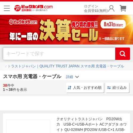
ログイン
会員登録(無料)
ティトラストジャパン｜QUALITY TRUST JAPAN スマホ用 充電器・ケーブル
スマホ用 充電器・ケーブル
38
件中
スマホ用 充電ケーブル
iPhoneアクセサリー 早い充電
人気・おすすめ順
絞り込み
1～38
件を表示
クオリティトラストジャパン PD20W出
力 USB-C+USB-Aポート ACアダプタ ホワ
イト QU-028WH [PD20W /USB-C×1 /USB-