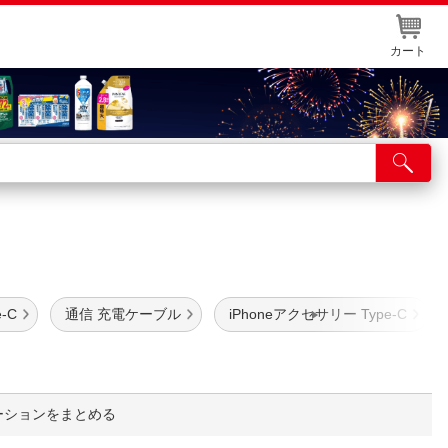
カート
店舗サービス
ット取り置き
イントカードWEB登録
舗情報・店舗一覧
-C
通信 充電ケーブル
iPhoneアクセサリー Type-C
取り寄せ品入荷状況照会
ーションをまとめる