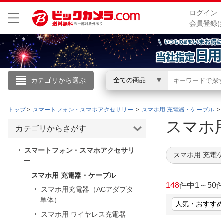
ログイン
会員登録(
カテゴリから選ぶ
全ての商品
こんにちは
トップ
スマートフォン・スマホアクセサリー
スマホ用 充電器・ケーブル
ログイン
スマホ
カテゴリからさがす
新規会員登録
スマートフォン・スマホアクセサリ
スマホ用 充電
ー
スマホ用 充電器・ケーブル
会員メニュー
148
件中
1
～
50
スマホ用充電器（ACアダプタ
お買いもの履歴
単体）
閲覧履歴
スマホ用 ワイヤレス充電器