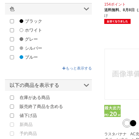
154ポイント
F.S.C.｜藤本電業
色
送料無料、
8月8日
FREEDOM｜フリーダム
け
ブラック
FSC
ホワイト
FSC｜エフ・エス・シー
グレー
G.WORKER｜ジー・ワーカー
シルバー
GALAXY｜ギャラクシー
ブルー
GOPPA｜ゴッパ
グリーン
もっと表示する
GREEN HOUSE｜グリーンハウス
ベージュ
GROOVY｜グルービー
イエロー
以下の商品を表示する
HAMEE｜ハミィ
ゴールド
HIDISC｜ハイディスク
在庫がある商品
オレンジ
HKW Technology｜エイチケーダ
販売終了商品を含める
ブラウン
ブリューテクノロジー
値下げ品
レッド
hoco｜ホコ
新商品
ピンク
IDEAL OF SWEDEN
予約商品
ラスタバナナ AC充電
パープル