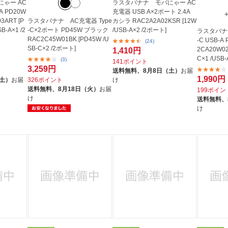
ゃー AC
ラスタバナナ モバにゃー AC
A PD20W
充電器 USB A×2ポート 2.4A
ART [P
ラスタバナナ AC充電器 Type
カシラ RAC2A2A02KSR [12W
B-A×1 /2
-C×2ポート PD45W ブラック
/USB-A×2 /2ポート]
ラスタバナナ
RAC2C45W01BK [PD45W /U
-C USB-
(24)
SB-C×2 /2ポート]
2CA20W02
1,410円
C×1 /USB
(3)
141ポイント
3,259円
送料無料、
8月8日（土）
お届
1,990円
（土）
お届
326ポイント
け
送料無料、
8月18日（火）
お届
199ポイン
け
送料無料、
け