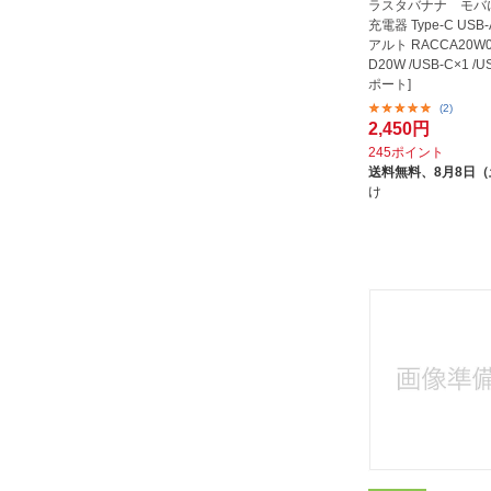
アイキューラボ｜iQ Labo
ラスタバナナ モバに
充電器 Type-C USB-
アーバン｜URBAN
アルト RACCA20W03
イツワ商事｜ITSUWA SHOJI
D20W /USB-C×1 /US
ポート]
インプリンク｜IMPRinc
(2)
ウイルコム｜WILLCOM
2,450円
245ポイント
ウイルコム株式会社
送料無料、
8月8日
エアージェイ｜air-J
け
オズマ｜OSMA
オーム電機｜OHM ELECTRIC
クオリティトラストジャパン｜
QUALITY TRUST JAPAN
グルマンディーズ｜gourmandise
サンワサプライ｜SANWA SUPPLY
セイワ｜SEIWA CORPORATION
ソフトバンク｜SoftBank
タイムリー｜TIMELY