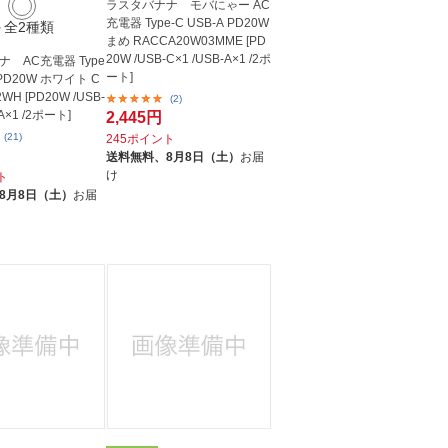
ラスタバナナ モバにゃー AC
充電器 Type-C USB-A PD20W
＋全2種類
まめ RACCA20W03MME [PD
20W /USB-C×1 /USB-A×1 /2ポ
 AC充電器 Type
ート]
A PD20W ホワイト C
WH [PD20W /USB-
(2)
-A×1 /2ポート]
2,445円
(21)
245ポイント
送料無料、
8月8日（土）
お届
け
ト
8月8日（土）
お届