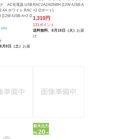
ナ AC充電器 USB
RAC2A2A05WH [12W /USB-A
2.4A ホワイト RAC
×2 /2ポート]
[12W /USB-A×2 /2
1,310円
131ポイント
(26)
送料無料、
8月18日（火）
お届
け
ト
8月8日（土）
お届