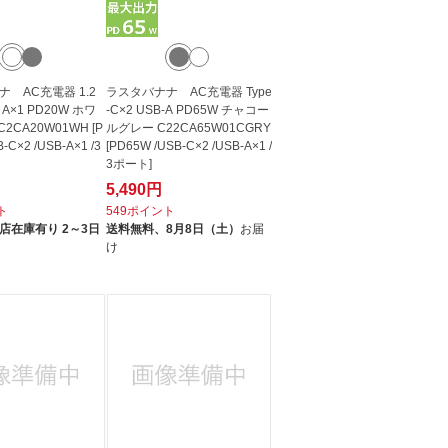
 AC充電器 1.2
ラスタバナナ AC充電器 Type
 A×1 PD20W ホワ
-C×2 USB-A PD65W チャコー
C2CA20W01WH [P
ルグレー C22CA65W01CGRY
-C×2 /USB-A×1 /3
[PD65W /USB-C×2 /USB-A×1 /
3ポート]
5,490円
ト
549ポイント
店在庫有り 2～3日
送料無料、
8月8日（土）
お届
け