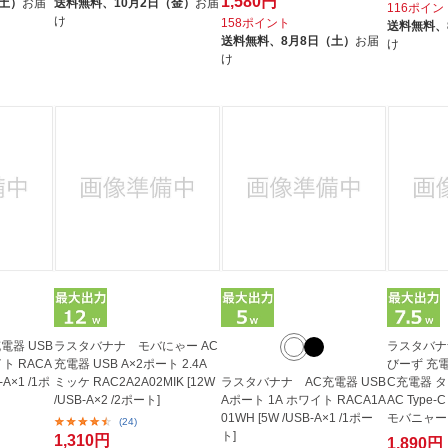
1,580円
（土）
お届
送料無料、
10月2日（金）
お届
116ポイン
け
158ポイント
送料無料、
送料無料、
8月8日（土）
お届
け
け
電器 USB
ラスタバナナ モバにゃー AC
ラスタバナ
イト RACA
充電器 USB A×2ポート 2.4A
びーず 充電
-A×1 /1ポ
ミッケ RAC2A2A02MIK [12W
ラスタバナナ AC充電器 USB
C充電器 
/USB-A×2 /2ポート]
Aポート 1A ホワイト RACA1A
AC Type-C 
01WH [5W /USB-A×1 /1ポー
モバニャー
(24)
ト]
R...
1,310円
1,890円