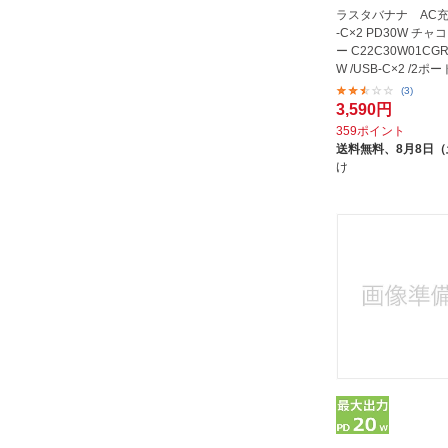
ラスタバナナ AC充電
PHILIPS｜フィリップス
-C×2 PD30W チ
PLAYA｜プラヤ
ー C22C30W01CGR
W /USB-C×2 /2ポー
RAVPower｜ラブパワー
(3)
ROA｜ロア
3,590円
359ポイント
Royal Monster｜ロイヤルモンス
送料無料、
8月8日
ター
け
SSA｜エスエスエーサービス
STAYER｜ステイヤー
SUNEAST｜サンイースト
TUNEWEAR｜チューンウェア
TYLT｜ティルト
UGREEN｜ユーグリーン
Verbatim｜バーベイタム
VOLTME｜ボルトミー
YouZipper｜ユージッパー