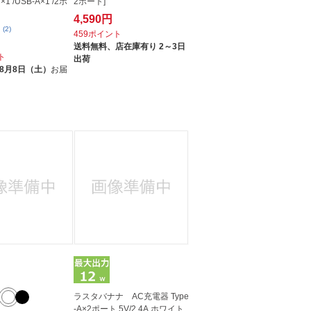
×1 /USB-A×1 /2ポ
2ポート]
4,590円
(2)
459ポイント
送料無料、
店在庫有り 2～3日
ト
出荷
8月8日（土）
お届
ラスタバナナ AC充電器 Type
-A×2ポート 5V/2.4A ホワイト