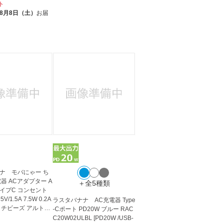
ト
8月8日（土）
お届
ナ モバにゃー ち
器 ACアダプター A
＋全5種類
タイプC コンセント
5V/1.5A 7.5W 0.2A
ラスタバナナ AC充電器 Type
 チビーズ アルト
-Cポート PD20W ブルー RAC
C20W02ULBL [PD20W /USB-