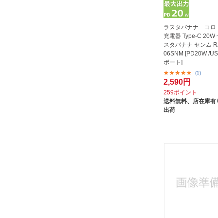
タイヨー｜TAIYO
ティアールエイ｜TRA
ラスタバナナ コロド
ティ・レイズ｜TR Company
充電器 Type-C 20W
スタバナナ センム R
デジフォース｜DIGIFORCE
06SNM [PD20W /US
トリニティ｜Trinity
ポート]
(1)
ナカバヤシ｜Nakabayashi
2,590円
バウト｜BAUT
259ポイント
送料無料、
店在庫有り
ビジョンネット｜visionnet
出荷
ビックアイデア｜BicIDEA
ファンマックスジャパン｜
FUNMAXJAPAN
プロテック｜PROTEK
ミヨシ｜MIYOSHI
モバイルライフ｜mobilelife
ラディウス｜radius
リンケージ｜Linkage