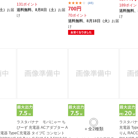
(46)
131ポイント
189ポイン
700円
（土）
お届
送料無料、
8月8日（土）
お届
送料無料、
け
70ポイント
け
送料無料、
8月18日（火）
お届
け
ラスタバナナ モバにゃー ち
ラスタバナ
びーず 充電器 ACアダプター A
充電器 Type
＋全2種類
器 Type
C充電器 タイプC コンセント
りん RACC