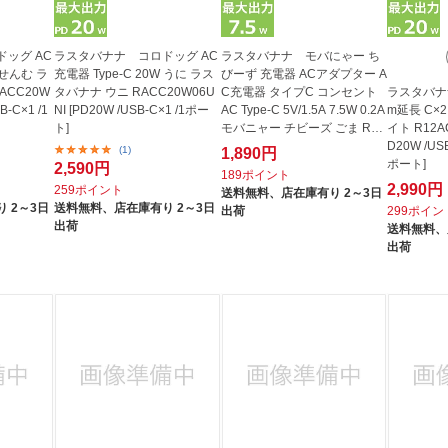
ッグ AC
ラスタバナナ コロドッグ AC
ラスタバナナ モバにゃー ち
 せんむ ラ
充電器 Type-C 20W うに ラス
びーず 充電器 ACアダプター A
ACC20W
タバナナ ウニ RACC20W06U
C充電器 タイプC コンセント
ラスタバナナ
B-C×1 /1
NI [PD20W /USB-C×1 /1ポー
AC Type-C 5V/1.5A 7.5W 0.2A
m延長 C×2
ト]
モバニャー チビーズ ごま RA
イト R12A
C...
D20W /USB
(1)
1,890円
ポート]
2,590円
189ポイント
2,990円
259ポイント
送料無料、
店在庫有り 2～3日
 2～3日
送料無料、
店在庫有り 2～3日
出荷
299ポイン
出荷
送料無料、
出荷