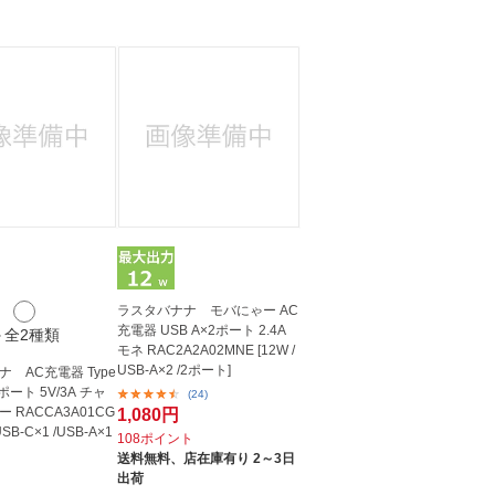
人窓口
R情報
nglish / 中文
ラスタバナナ モバにゃー AC
充電器 USB A×2ポート 2.4A
＋全2種類
モネ RAC2A2A02MNE [12W /
USB-A×2 /2ポート]
 AC充電器 Type
Cポート 5V/3A チャ
(24)
 RACCA3A01CG
1,080円
USB-C×1 /USB-A×1
108ポイント
送料無料、
店在庫有り 2～3日
出荷