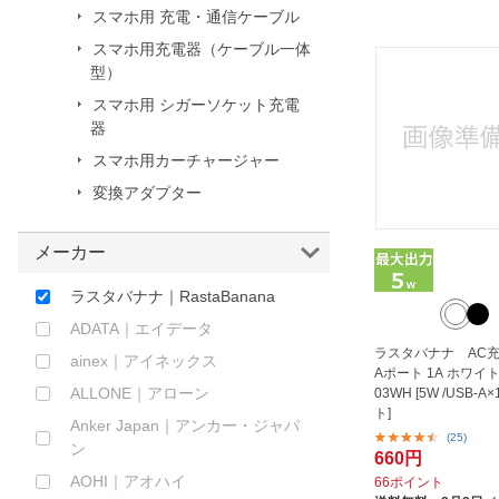
スマホ用 充電・通信ケーブル
ほしいもの
スマホ用充電器（ケーブル一体
お知らせ
型）
スマホ用 シガーソケット充電
器
スマホ用カーチャージャー
変換アダプター
メーカー
ラスタバナナ｜RastaBanana
ADATA｜エイデータ
ラスタバナナ AC充
ainex｜アイネックス
Aポート 1A ホワイト
ALLONE｜アローン
03WH [5W /USB-A×
ト]
Anker Japan｜アンカー・ジャパ
(25)
ン
660円
AOHI｜アオハイ
66ポイント