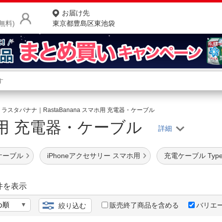
お届け先
無料)
東京都豊島区東池袋
商品をさがす
ランキングからさがす
ネ
ラスタバナナ｜RastaBanana スマホ用 充電器・ケーブル
用 充電器・ケーブル
カテゴリ一覧からさがす
ポ
店
ケーブル
iPhoneアクセサリー スマホ用
充電ケーブル Type
お
お客様サポート
件を表示
販売終了商品を含める
バリエ
絞り込む
ご利用ガイド