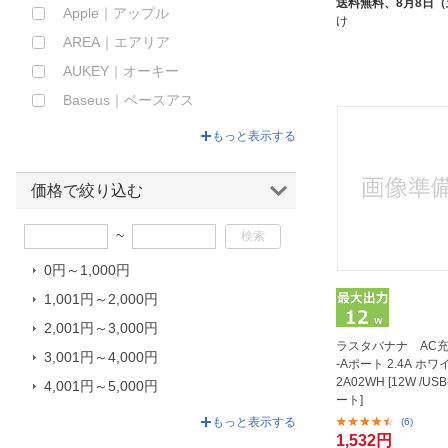
送料無料、
8月8日
Apple｜アップル
け
AREA｜エアリア
AUKEY｜オーキー
Baseus｜ベースアス
BELKIN｜ベルキン
もっと表示する
BrightonNET｜ブライトンネット
BUFFALO｜バッファロー
価格で絞り込む
CHEERO｜チーロ
~
CHOETECH｜チョエテック
0円～1,000円
CIO｜シーアイオー
1,001円～2,000円
COMPUCASE JAPAN｜コンピュ
ーケースジャパン
2,001円～3,000円
ラスタバナナ AC充
DEFF｜ディーフ
3,001円～4,000円
-Aポート 2.4A ホワ
ELECOM｜エレコム
2A02WH [12W /USB
4,001円～5,000円
ート]
ELPA｜エルパ
5,001円～10,200円
もっと表示する
(6)
1,532円
ETSUMI｜エツミ