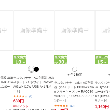
法
よくある質問・お問合せ
I
ご利用規約
E
＋全6種類
電器 USB
ラスタバナナ AC充電器 USB
 RACA1A
-Aポート 2A ホワイト RACA2
ラスタバナナ calon AC充電
ラスタバナナ
1 /1ポー
A03WH [10W /USB-A×1 /1ポ
器 Type-Cポート PD30W calo
-A+Type-
ート]
n スモーキーブルー RACC30
コールグレー
W01SBL [PD30W /USB-C×1 /
RY [15W /
(2)
1ポート]
/2ポート]
680円
(13)
68ポイント
1,160円