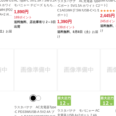
D20W US
AC Type-C 5V/1.5A 7.5W 0.2A
0W /USB-C
ラスタバナナ AC充電器 Type
4A ホワイ
モバニャー チビーズ もちち
ート]
-Cポート 5V/1.5A ホワイト C2
WH [PD2
R...
C1A01WH [7.5W /USB-C×1 /1
1,890円
A×2 /4ポ
ポート]
2,445円
189ポイント
1,390円
245ポイン
送料無料、
店在庫有り 2～3日
送料無料、
出荷
139ポイント
け
（土）
お届
送料無料、
8月8日（土）
お届
け
ラスタバナナ AC充電器Type
ラスタバナナ モバにゃー AC
-C PD33W/USB-A 5V2.4A ブ
充電器 USB A×2ポート 2.4A