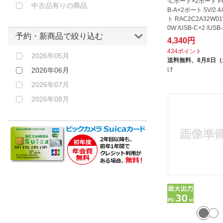
IPHORIA｜アイフォリア
-Cポート×2ポート P
中古品有りの商品
B-A×2ポート 5V/2.
クリア
j5 create｜ジェイファイブクリエ
ト RAC2C2A32W01
イト
その他
0W /USB-C×2 /USB-
予約・新商品で絞り込む
ート]
JVC｜ジェイブイシー
4,340円
434ポイント
KOMATECH｜コマテック
2026年05月
送料無料、
8月8日
Maxell｜マクセル
け
2026年06月
Mcdodo｜マクドド
2026年07月
MeteorA｜メテオラ
2026年08月
MOTTERU｜モッテル
MSソリューションズ｜MS
Solutions
Newseed｜ニューシード
NTTドコモ｜NTT docomo
ORIGINAL BASIC｜オリジナルベ
ーシック
OWLTECH｜オウルテック
PGA｜ピージーエー