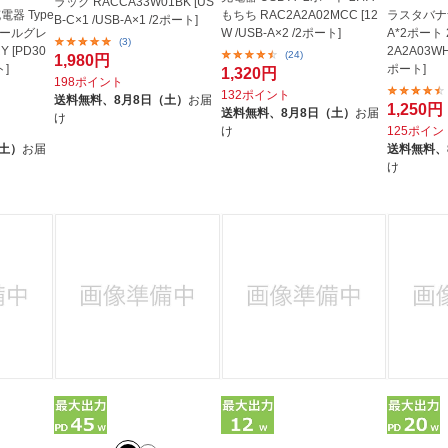
ラック RACCA33W01BK [US
器 Type
もちち RAC2A2A02MCC [12
ラスタバナ
B-C×1 /USB-A×1 /2ポート]
ャコールグレ
W /USB-A×2 /2ポート]
A*2ポート 
(3)
Y [PD30
2A2A03WH 
(24)
1,980円
ト]
ポート]
1,320円
198ポイント
132ポイント
送料無料、
8月8日（土）
お届
1,250円
送料無料、
8月8日（土）
お届
け
け
125ポイン
（土）
お届
送料無料、
け