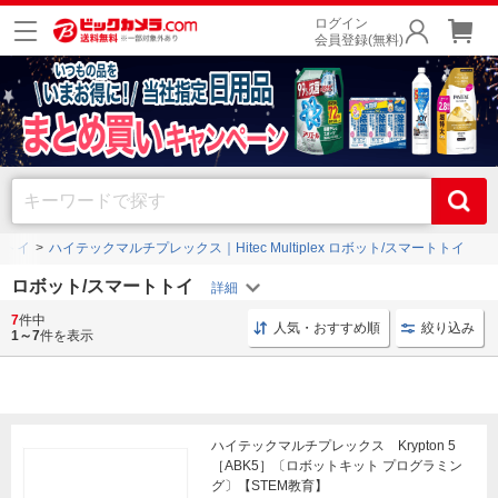
ログイン
会員登録(無料)
トトイ
ハイテックマルチプレックス｜Hitec Multiplex ロボット/スマートトイ
ロボット/スマートトイ
7
件中
ロボット スマホ
AIペット 感情
会話AIロボット Romi
人気・おすすめ順
絞り込み
1～7
件を表示
ハイテックマルチプレックス Krypton 5
［ABK5］〔ロボットキット プログラミン
グ〕【STEM教育】